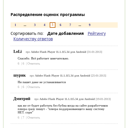
Распределение оценок программы
5
1
...
3
4
6
7
...
9
Сортировать по:
Дате добавления
Рейтингу
Количеству ответов
LoLi
про
Adobe Flash Player 11.1.115.34 для Android
[31-01-2013]
Спасибо. Всё работает замечательно.
6
|
6
|
Ответить
шурик
про
Adobe Flash Player 11.1.115.34 для Android
[25-01-2013]
Ни пашет даже не устанавливается
6
|
6
|
Ответить
Дмитрий
про
Adobe Flash Player 11.1.115.34 для Android
[19-01-2013]
как же от будет работать без бубна когда на сайте разработчиков
плеера сразу пишут - "плеера поддерживающего вашу систему
НЕТ. сори"
6
|
7
|
Ответить