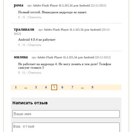
рома
про
Adobe Flash Player 11.1.115.34 для Android
[22-12-2012]
Полный отстой. Нинаодном андроиде не пашет.
6
|
6
|
Ответить
траливали
про
Adobe Flash Player 11.1.115.34 для Android
[20-12-
2012]
Android 4.0.4 не работает
6
|
6
|
Ответить
милена
про
Adobe Flash Player 11.1.115.34 для Android
[20-12-2012]
Не работает на андроиде 4. Не могу понять в чем дело! Телефон
самсунг гелакси 3
6
|
6
|
Ответить
5
1
...
3
4
6
7
...
9
Написать отзыв