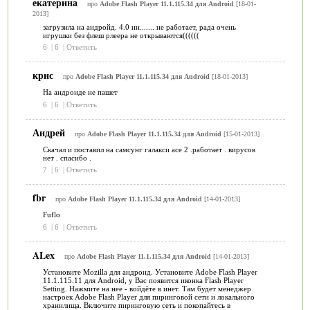
екатерина
про
Adobe Flash Player 11.1.115.34 для Android
[18-01-
2013]
загрузила на андройд. 4.0 ни....... не работает, рада очень
игрушки без флеш рлеера не открываются((((((
6
|
6
|
Ответить
крис
про
Adobe Flash Player 11.1.115.34 для Android
[18-01-2013]
На андроиде не пашет
6
|
6
|
Ответить
Андрей
про
Adobe Flash Player 11.1.115.34 для Android
[15-01-2013]
Скачал и поставил на самсунг галакси асе 2 .работает . вирусов
нет . спасибо .
7
|
6
|
Ответить
fbr
про
Adobe Flash Player 11.1.115.34 для Android
[14-01-2013]
Fuflo
6
|
6
|
Ответить
ALex
про
Adobe Flash Player 11.1.115.34 для Android
[14-01-2013]
Установите Mozilla для андроид. Установите Adobe Flash Player
11.1.115.11 для Android, у Вас появится иконка Flash Player
Setting. Нажмите на нее - войдёте в инет. Там будет менеджер
настроек Adobe Flash Player для пиринговой сети и локального
хранилища. Включите пиринговую сеть и покопайтесь в