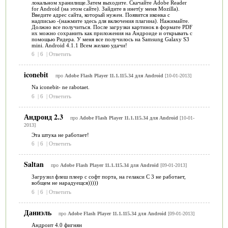
локальном хранилище.Затем выходите. Скачайте Adobe Reader
for Android (на этом сайте). Зайдите в инет(у меня Mozilla).
Введите адрес сайта, который нужен. Появится иконка с
надписью -(нажмите здесь для включения плагина). Нажимайте.
Должно все получиться. После загрузки картинок в формате PDF
их можно сохранить как приложения на Андроиде и открывать с
помощью Ридера. У меня все получилось на Samsung Galaxy S3
mini. Android 4.1.1 Всем желаю удачи!
6
|
6
|
Ответить
iconebit
про
Adobe Flash Player 11.1.115.34 для Android
[10-01-2013]
Na iconebit- ne rabotaet.
6
|
6
|
Ответить
Андроид 2.3
про
Adobe Flash Player 11.1.115.34 для Android
[10-01-
2013]
Эта штука не работает!
6
|
6
|
Ответить
Saltan
про
Adobe Flash Player 11.1.115.34 для Android
[09-01-2013]
Загрузил флеш плеер с софт порта, на гелакси С 3 не работает,
вобщем не нарадуещся)))))
6
|
6
|
Ответить
Даниэль
про
Adobe Flash Player 11.1.115.34 для Android
[09-01-2013]
Андроит 4.0 фигнян