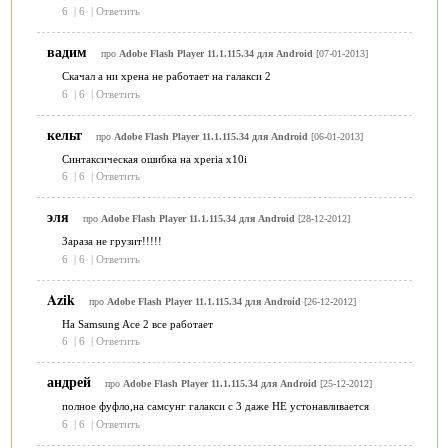
6
|
6
|
Ответить
вадим
про
Adobe Flash Player 11.1.115.34 для Android
[07-01-2013]
Скачал а ни хрена не работает на галакси 2
6
|
6
|
Ответить
кельт
про
Adobe Flash Player 11.1.115.34 для Android
[06-01-2013]
Синтаксическая ошибка на xperia x10i
6
|
6
|
Ответить
эля
про
Adobe Flash Player 11.1.115.34 для Android
[28-12-2012]
Зараза не грузит!!!!!
6
|
6
|
Ответить
Azik
про
Adobe Flash Player 11.1.115.34 для Android
[26-12-2012]
На Samsung Ace 2 все работает
6
|
6
|
Ответить
андрей
про
Adobe Flash Player 11.1.115.34 для Android
[25-12-2012]
полное фуфло,на самсунг галакси с 3 даже НЕ устонавливается
6
|
6
|
Ответить