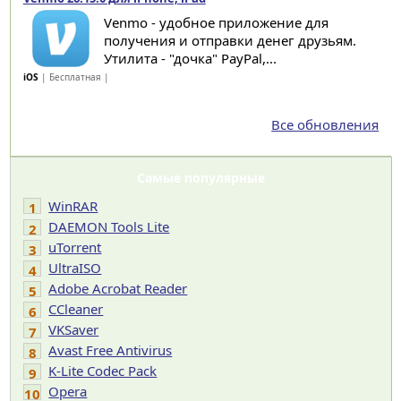
Venmo - удобное приложение для
получения и отправки денег друзьям.
Утилита - "дочка" PayPal,...
iOS
| Бесплатная |
Все обновления
Самые популярные
WinRAR
1
DAEMON Tools Lite
2
uTorrent
3
UltraISO
4
Adobe Acrobat Reader
5
CCleaner
6
VKSaver
7
Avast Free Antivirus
8
K-Lite Codec Pack
9
Opera
10