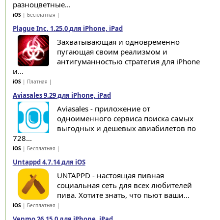
разноцветные...
iOS
| Бесплатная |
Plague Inc. 1.25.0 для iPhone, iPad
Захватывающая и одновременно
пугающая своим реализмом и
антигуманностью стратегия для iPhone
и...
iOS
| Платная |
Aviasales 9.29 для iPhone, iPad
Aviasales - приложение от
одноименного сервиса поиска самых
выгодных и дешевых авиабилетов по
728...
iOS
| Бесплатная |
Untappd 4.7.14 для iOS
UNTAPPD - настоящая пивная
социальная сеть для всех любителей
пива. Хотите знать, что пьют ваши...
iOS
| Бесплатная |
Venmo 26.15.0 для iPhone, iPad