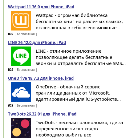
Wattpad 11.36.0 для iPhone, iPad
Wattpad - огромная библиотека
бесплатных книг на различых языках,
включающая в себя всевозможные...
iOS
| Бесплатная |
LINE 26.12.0 для iPhone, iPad
LINE - отличное приложение,
позволяющее делать бесплатные
звонки и отправлять бесплатные SMS...
iOS
| Бесплатная |
OneDrive 18.7.3 для iPhone, iPad
OneDrive - облачный сервис
хранилища данных от Microsoft,
адаптированный для iOS-устройств...
iOS
| Бесплатная |
TwoDots 26.32.01 для iPhone, iPad
TwoDots - веселая головоломка, где за
определенное число ходов
необходимо выбить все