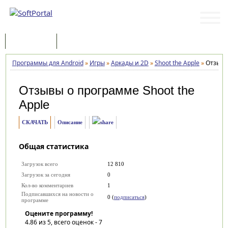
Программы
Статьи
Программы для Android
»
Игры
»
Аркады и 2D
»
Shoot the Apple
»
Отзыв
Отзывы о программе
Shoot the
Apple
СКАЧАТЬ
Описание
Общая статистика
Загрузок всего
12 810
Загрузок за сегодня
0
Кол-во комментариев
1
Подписавшихся на новости о
0 (
подписаться
)
программе
Оцените программу!
4.86
из 5, всего оценок -
7