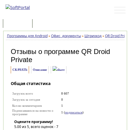
Программы
Статьи
Программы для Android
»
Офис, документы
»
Штрихкод
»
QR Droid Privat
Отзывы о программе
QR Droid
Private
СКАЧАТЬ
Описание
Общая статистика
Загрузок всего
8 607
Загрузок за сегодня
0
Кол-во комментариев
1
Подписавшихся на новости о
1 (
подписаться
)
программе
Оцените программу!
5.00
из 5, всего оценок -
7