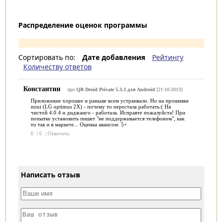
Распределение оценок программы
Сортировать по:
Дате добавления
Рейтингу
Количеству ответов
Константин
про
QR Droid Private 5.3.3 для Android
[21-10-2013]
Приложение хорошее и раньше всем устраивало. Но на прошивке
miui (LG optimus 2X) - почему то перестала работать:( На
чистой 4.0.4 и диджанго - работала. Исправте пожалуйста! При
попытке установить пишет "не поддерживается телефоном", как
то так и в маркете... Оценка авансом: 5+
6
|
6
|
Ответить
Написать отзыв