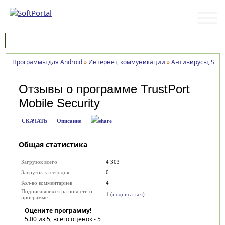
Программы
Статьи
Программы для Android
»
Интернет, коммуникации
»
Антивирусы, Spyw
Отзывы о программе
TrustPort
Mobile Security
СКАЧАТЬ
Описание
Общая статистика
Загрузок всего
4 303
Загрузок за сегодня
0
Кол-во комментариев
4
Подписавшихся на новости о
1 (
подписаться
)
программе
Оцените программу!
5.00
из 5, всего оценок -
5