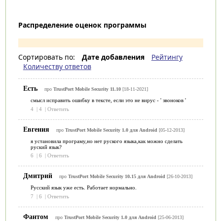
Распределение оценок программы
Сортировать по:
Дате добавления
Рейтингу
Количеству ответов
Есть
про
TrustPort Mobile Security 11.10
[18-11-2021]
смысл исправить ошибку в тексте, если это не вирус - ' звоноков '
4
|
4
|
Ответить
Евгения
про
TrustPort Mobile Security 1.0 для Android
[05-12-2013]
я установила програму,но нет руского языка,как можно сделать
руский язык?
6
|
6
|
Ответить
Дмитрий
про
TrustPort Mobile Security 10.15 для Android
[26-10-2013]
Русский язык уже есть. Работает нормально.
7
|
6
|
Ответить
Фантом
про
TrustPort Mobile Security 1.0 для Android
[25-06-2013]