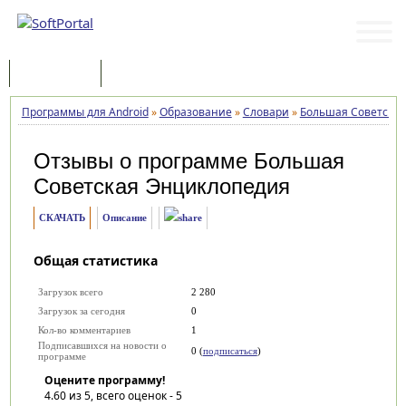
Программы
Статьи
Программы для Android
»
Образование
»
Словари
»
Большая Советска
Отзывы о программе
Большая
Советская Энциклопедия
СКАЧАТЬ
Описание
Общая статистика
Загрузок всего
2 280
Загрузок за сегодня
0
Кол-во комментариев
1
Подписавшихся на новости о
0 (
подписаться
)
программе
Оцените программу!
4.60
из 5, всего оценок -
5