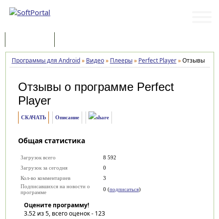
Программы
Статьи
Программы для Android
»
Видео
»
Плееры
»
Perfect Player
»
Отзывы
Отзывы о программе
Perfect
Player
СКАЧАТЬ
Описание
Общая статистика
Загрузок всего
8 592
Загрузок за сегодня
0
Кол-во комментариев
3
Подписавшихся на новости о
0 (
подписаться
)
программе
Оцените программу!
3.52
из 5, всего оценок -
123