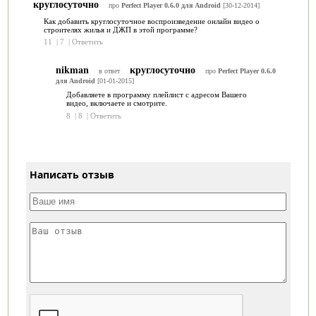
круглосуточно
про
Perfect Player 0.6.0 для Android
[30-12-2014]
Как добавить круглосуточное воспроизведение онлайн видео о
строителях жилья и ДЖП в этой программе?
11
|
7
|
Ответить
nikman
круглосуточно
в ответ
про
Perfect Player 0.6.0
для Android
[01-01-2015]
Добавляете в программу плейлист с адресом Вашего
видео, включаете и смотрите.
8
|
8
|
Ответить
Написать отзыв