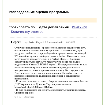
Распределение оценок программы
Сортировать по:
Дате добавления
Рейтингу
Количеству ответов
Сергей
про
Perfect Player 1.0.9 для Android
[11-09-2018]
Отличное приложение- просто супер, испробовал все что есть
остановился на вашем но есть проблемы с логотипами, при
загрузки плейлиста от провайдера(он предоставляет на каждый
TV канал) на других плейерах (даже в Perfect Caste) логотипы
загружаются автоматически, а в Perfect Playre 1.4 окошки
остаются пустыми-почему? Может я что-то не так делаю,
подскажите.У меня Х-ВОХ96 через USB загружаются но только
вытягиваю флешку все лого исчезают и приходится опять
настраивать из папки с приложения, а она у Вас скудная для
России и других регионов, половина нет. Просьба если это
возможно пополнить коллекцию логотипов в вашей папке
приложения.
- Если это поможет: - папка с Logo основными каналами России
ДНР Украины я из Донецка Укр. - прямая ссылка -
https://yadi.sk/d/sUUEVoedIRsTpw
- И еще подскажите как менять очередность группы посвоему.
Спосибо заранее.
6
|
12
|
Ответить