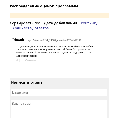
Распределение оценок программы
Сортировать по:
Дате добавления
Рейтингу
Количеству ответов
Rinault
про
Memrise 2.94_24066_memrise
[07-01-2021]
В целом идея приложения не плохая, но есть баги и ошибки.
Включая неточность перевода слов. И было бы правильнее
сделать ручной переход, с одного задания на другое, а не
автоматический.
4
|
4
|
Ответить
Написать отзыв