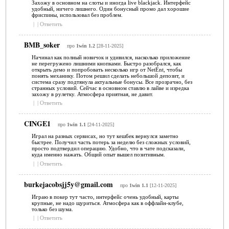
Захожу в основном на слоты и иногда live blackjack. Интерфейс
удобный, ничего лишнего. Один бонусный промо дал хорошие
фриспины, использовал без проблем.
|
|
Ответить
BMB_soker
про
1win 1.2
[28-11-2025]
Начинал как полный новичок и удивился, насколько приложение
не перегружено лишними кнопками. Быстро разобрался, как
открыть демо и попробовать несколько игр от NetEnt, чтобы
понять механику. Потом решил сделать небольшой депозит, и
система сразу подтянула актуальные бонусы. Все прозрачно, без
странных условий. Сейчас в основном ставлю в лайве и изредка
захожу в рулетку. Атмосфера приятная, не давит.
|
|
Ответить
CINGE1
про
1win 1.1
[24-11-2025]
Играл на разных сервисах, но тут кешбек вернулся заметно
быстрее. Получил часть потерь за неделю без сложных условий,
просто подтвердил операцию. Удобно, что в чате подсказали,
куда именно нажать. Общий опыт вышел позитивным.
|
|
Ответить
burkejacobsjj5y@gmail.com
про
1win 1.1
[12-11-2025]
Играю в покер тут часто, интерфейс очень удобный, карты
крупные, не надо щуриться. Атмосфера как в оффлайн-клубе,
только без шума.
|
|
Ответить