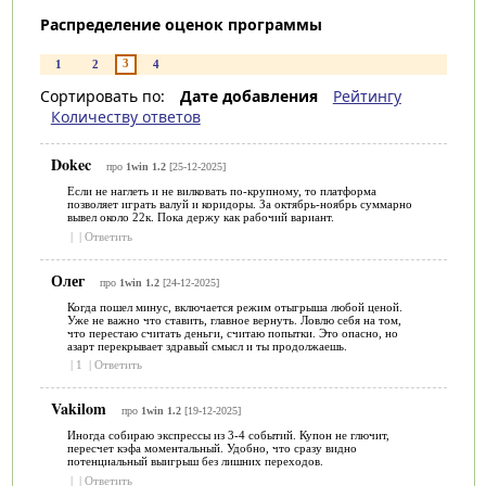
Распределение оценок программы
3
1
2
4
Сортировать по:
Дате добавления
Рейтингу
Количеству ответов
Dokec
про
1win 1.2
[25-12-2025]
Если не наглеть и не вилковать по-крупному, то платформа
позволяет играть валуй и коридоры. За октябрь-ноябрь суммарно
вывел около 22к. Пока держу как рабочий вариант.
|
|
Ответить
Олег
про
1win 1.2
[24-12-2025]
Когда пошел минус, включается режим отыгрыша любой ценой.
Уже не важно что ставить, главное вернуть. Ловлю себя на том,
что перестаю считать деньги, считаю попытки. Это опасно, но
азарт перекрывает здравый смысл и ты продолжаешь.
|
1
|
Ответить
Vakilom
про
1win 1.2
[19-12-2025]
Иногда собираю экспрессы из 3-4 событий. Купон не глючит,
пересчет кэфа моментальный. Удобно, что сразу видно
потенциальный выигрыш без лишних переходов.
|
|
Ответить