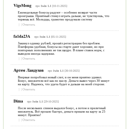
VigeMong
про
1win 1.1
[10-11-2025]
Еженедельные бонусы радуют – особенно возврат части
проигрыша. Приятный стимул играть дальше, не чувствуешь, что
теряешь всё. Молодцы, грамотно продумали систему
|
|
Ответить
fa1da23A
про
1win 1.1
[05-11-2025]
Закинул одинку рублей, прошёл регистрацию без проблем.
Платформа удобная, бонусы на старте дают хорошие, но при
повторных пополнениях не так щедро. В плане ставок норм, с
выводом иногда задержки.
|
|
Ответить
Артем Ландухов
про
1win 1.1
[30-10-2025]
Впервые попробовал новый слот, и он меня приятно удивил.
Бонус, множители всё как по маслу. Деньги вывел через 30 минут
на карту. Надеюсь, что удача будет и дальше на моей стороне.
|
|
Ответить
Dima
про
1win 1.1
[29-10-2025]
После нескольких спинов выдался бонус, а потом и приличный
множитель. Всё прошло быстро, деньги пришли на карту за 25
минут. Приятно!
|
|
Ответить