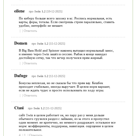
eilene
про
1win 1.2
[19-12-2025]
По киберу больше всего захожу в кс. Роспись нормальная, есть
карты, форы, тоталы. Если смотришь стрим параллельно, ставить
удобно, интерфейс не мешает.
|
|
Ответить
Domen
про
1win 1.2
[15-12-2025]
В Big Bass Hold and Spinner наконец вытащил нормальный занос,
и именно через 1win зашёл в сессию. Рыбак в конце накидал
достойную сетку, так что вечер получился прям жирный.
|
|
Ответить
Dafuge
про
1win 1.2
[12-12-2025]
Бонуска неплохая, но не сказала бы что прям вау. Кешбек
приходит стабильно, иногда выручает. В целом норм вариант,
если не ждать чудес и просто использовать по ходу игры.
|
|
Ответить
Ctasi
про
1win 1.2
[11-12-2025]
сайт 1win в целом работает ок, но пару раз у меня дольше
обычного грузился раздел с лайвами, из за этого я пропустил
один момент. не критично, но немного раздражает. остальное все
норм: коэффициенты, поддержка, навигация. ощущение в целом
положительное.
4
|
1
|
Ответить