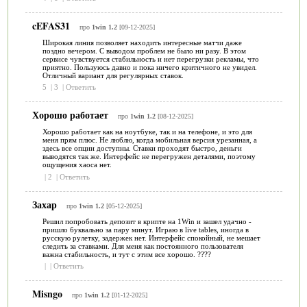
cEFAS31
про
1win 1.2
[09-12-2025]
Широкая линия позволяет находить интересные матчи даже
поздно вечером. С выводом проблем не было ни разу. В этом
сервисе чувствуется стабильность и нет перегрузки рекламы, что
приятно. Пользуюсь давно и пока ничего критичного не увидел.
Отличный вариант для регулярных ставок.
5
|
3
|
Ответить
Хорошо работает
про
1win 1.2
[08-12-2025]
Хорошо работает как на ноутбуке, так и на телефоне, и это для
меня прям плюс. Не люблю, когда мобильная версия урезанная, а
здесь все опции доступны. Ставки проходят быстро, деньги
выводятся так же. Интерфейс не перегружен деталями, поэтому
ощущения хаоса нет.
|
2
|
Ответить
Захар
про
1win 1.2
[05-12-2025]
Решил попробовать депозит в крипте на 1Win и зашел удачно -
пришло буквально за пару минут. Играю в live tables, иногда в
русскую рулетку, задержек нет. Интерфейс спокойный, не мешает
следить за ставками. Для меня как постоянного пользователя
важна стабильность, и тут с этим все хорошо. ????
|
|
Ответить
Misngo
про
1win 1.2
[01-12-2025]