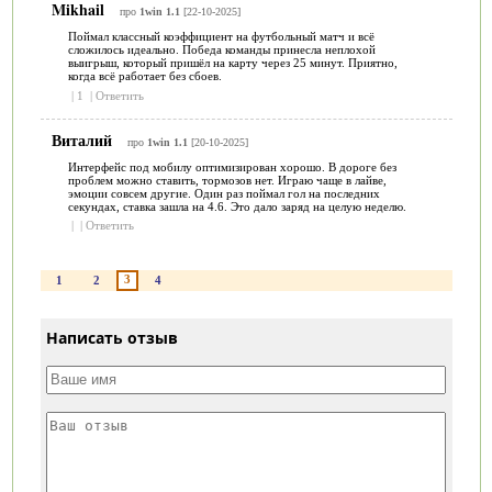
Mikhail
про
1win 1.1
[22-10-2025]
Поймал классный коэффициент на футбольный матч и всё
сложилось идеально. Победа команды принесла неплохой
выигрыш, который пришёл на карту через 25 минут. Приятно,
когда всё работает без сбоев.
|
1
|
Ответить
Виталий
про
1win 1.1
[20-10-2025]
Интерфейс под мобилу оптимизирован хорошо. В дороге без
проблем можно ставить, тормозов нет. Играю чаще в лайве,
эмоции совсем другие. Один раз поймал гол на последних
секундах, ставка зашла на 4.6. Это дало заряд на целую неделю.
|
|
Ответить
3
1
2
4
Написать отзыв