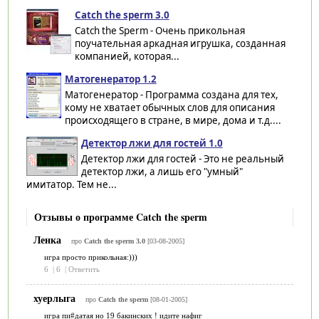
Catch the sperm 3.0
Catch the Sperm - Очень прикольная
поучательная аркадная игрушка, созданная
компанией, которая...
Матогенератор 1.2
Матогенератор - Программа создана для тех,
кому не хватает обычных слов для описания
происходящего в стране, в мире, дома и т.д....
Детектор лжи для гостей 1.0
Детектор лжи для гостей - Это не реальный
детектор лжи, а лишь его "умный"
имитатор. Тем не...
Отзывы о программе Catch the sperm
Ленка
про
Catch the sperm 3.0
[03-08-2005]
игра просто прикольная:)))
6
|
6
|
Ответить
хуерлыга
про
Catch the sperm
[08-01-2005]
игра пи#датая но 19 бакинских ! идите нафиг