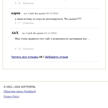
6
|
6
|
Ответить
карен
про
Catch the sperm
[09-10-2004]
у меня почему-то игра не инсталируется. Что делать????
6
|
7
|
Ответить
AleX
про
Catch the sperm
[22-12-2003]
Мне очень нравится этот сайт и возможность скачивания игр ...
6
|
6
|
Ответить
Читать все отзывы
(4) /
Добавить отзыв
Категории
© 2002—2026 SOFTPORTAL
Обратная связь (Feedback)
Privacy Policy