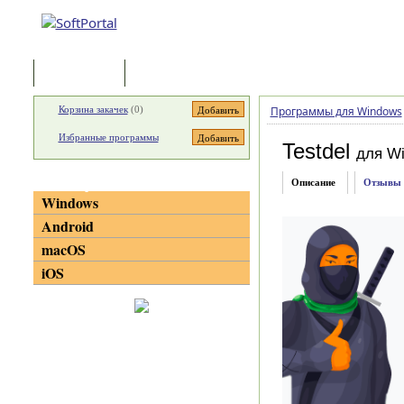
Программы
Статьи
Корзина закачек
(
0
)
Программы для Windows
Избранные программы
Testdel
для W
Категории
Описание
Отзывы
Windows
Android
macOS
iOS