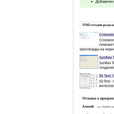
Добавлен
ТОП-сегодня раздела
Crosswor
Crosswor
поможет 
кроссворды на экран
SunRav T
SunRav T
создания 
IQ Test 1
IQ Test 
интелле
Отзывы о программ
Алехей
про
Testdel 2.4