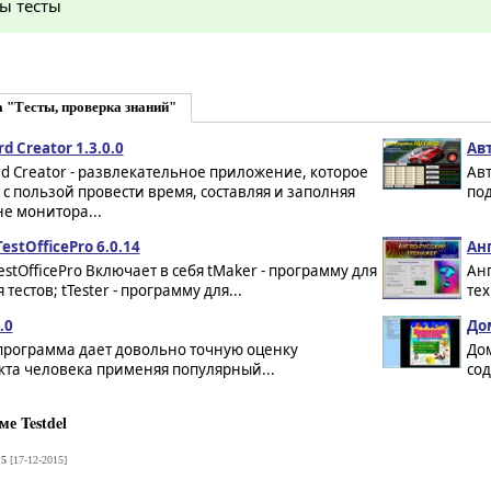
ы тесты
 "Тесты, проверка знаний"
d Creator 1.3.0.0
Ав
d Creator - развлекательное приложение, которое
Ав
с пользой провести время, составляя и заполняя
под
е монитора...
estOfficePro 6.0.14
Ан
estOfficePro Включает в себя tMaker - программу для
Анг
тестов; tTester - программу для...
тех
.0
До
- программа дает довольно точную оценку
Дом
кта человека применяя популярный...
со
е Testdel
.5
[17-12-2015]