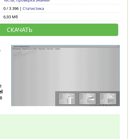
Тесты, проверка знаний
0 / 3 396 |
Статистика
6,93 Мб
СКАЧАТЬ
о
и
е
el
в