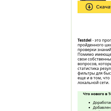
Testdel
- это про
пройденного шко
проверки знаний,
Помимо имеющейс
свои собственные
вопросов, котор
статистика резу
фильтры для быс
еще и в том, что
локальной сети.
Что нового в Te
Доработа
Добавлен