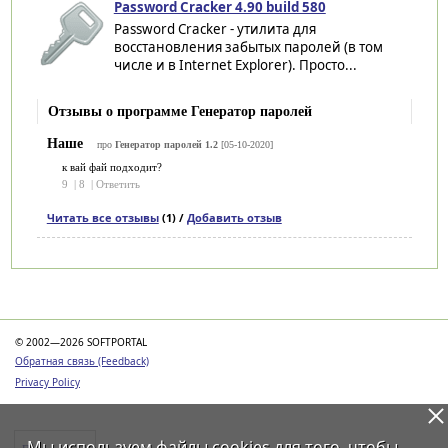
Password Cracker 4.90 build 580
Password Cracker - утилита для
восстановления забытых паролей (в том
числе и в Internet Explorer). Просто...
Отзывы о программе Генератор паролей
Наше
про
Генератор паролей 1.2
[05-10-2020]
к вай фай подходит?
9
|
8
|
Ответить
Читать все отзывы
(1) /
Добавить отзыв
Категории
© 2002—2026 SOFTPORTAL
Обратная связь (Feedback)
Privacy Policy
Мы используем файлы
cookies
для того, чтобы