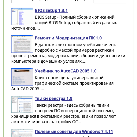
BIOS Setup 1.3.1
BIOS Setup - Полный сборник описаний
опций BIOS Setup, собранный из разных
источников....
Ремонт и Модернизация ПК 1.0
В данном электронном учебнике очень
подробно с массой примеров расписан
процесс ремонта, модернизации, сборки и диагностики
компьютера в домашних условиях....
Учебник по AutoCAD 2005 1.0
Книга посвящена универсальной
графической системе проектирования
AutoCAD 2005....
Твики реестра 1.9
Твики реестра - здесь собраны твики
настроек ПО и операционной системы,
хранящиеся в системном реестре. Твики позволяют
автоматизировать настройку ОС...
Полезные советы для Windows 7 4.11