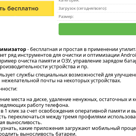
Категория:
Загрузок (сегодня/всего):
Размер:
тимизатор
- бесплатная и простая в применении утилит
ает ряд инструментов для очистки и оптимизации Androi
апример очистка памяти и ОЗУ, управление зарядом бата
роизводительности устройства и пр.
льзует службы специальных возможностей для улучшен
 нежелательной почты на некоторых устройствах.
нности:
ие места на диске, удаление ненужных, остаточных и к
медляющих работу телефона.
 в 1 клик за счет освобождения оперативной памяти и 
ть переключаться между тремя профилями использован
ая выносливость.
узнать, какие приложения загружают мобильный процесс
родлить выносливость батареи.