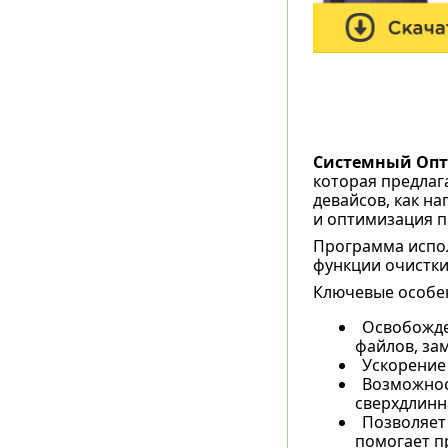
Системный Оп
которая предлаг
девайсов, как н
и оптимизация п
Программа испо
функции очистки
Ключевые особе
Освобожден
файлов, за
Ускорение
Возможнос
сверхдлинн
Позволяет 
помогает п