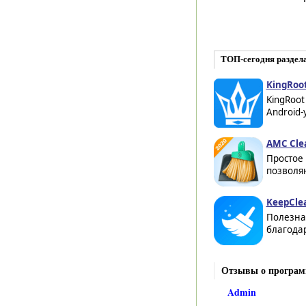
ТОП-сегодня раздел
KingRoot
KingRoot
Android-
AMC Clea
Простое
позволяю
KeepClea
Полезная
благода
Отзывы о програм
Admin