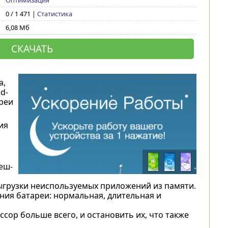
Оптимизация
0 / 1 471 |
Статистика
6,08 Мб
СКАЧАТЬ
а,
d-
реи
ия
еш-
выгрузки неиспользуемых приложений из памяти.
ия батареи: нормальная, длительная и
ор больше всего, и остановить их, что также