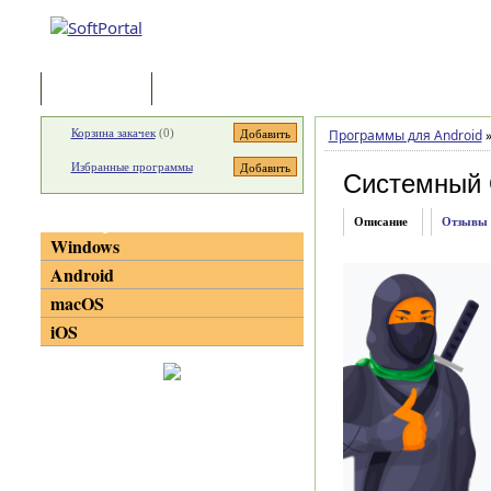
Программы
Статьи
Корзина закачек
(
0
)
Программы для Android
Избранные программы
Системный 
Категории
Описание
Отзывы
Windows
Android
macOS
iOS