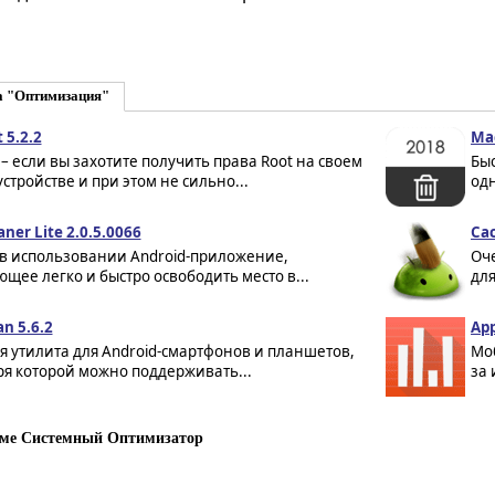
а "Оптимизация"
 5.2.2
Ма
 – если вы захотите получить права Root на своем
Быс
устройстве и при этом не сильно...
од
ner Lite 2.0.5.0066
Cac
 в использовании Android-приложение,
Оч
щее легко и быстро освободить место в...
для
n 5.6.2
App
 утилита для Android-смартфонов и планшетов,
Мо
ря которой можно поддерживать...
за
ме Системный Оптимизатор