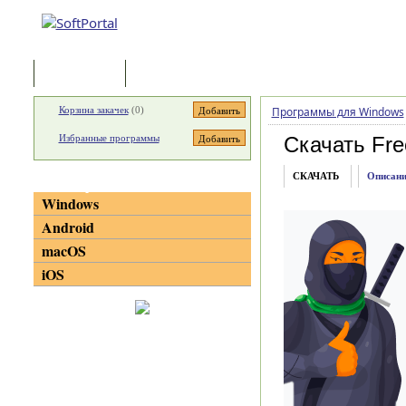
Программы
Статьи
Корзина закачек
(
0
)
Программы для Windows
Избранные программы
Скачать Fre
СКАЧАТЬ
Описани
Категории
Windows
Android
macOS
iOS