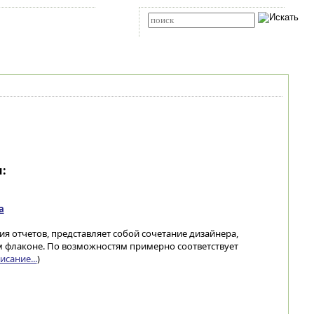
Карта сайта
RSS
Расширенный поиск
:
а
ия отчетов, представляет собой сочетание дизайнера,
ом флаконе. По возможностям примерно соответствует
сание...
)