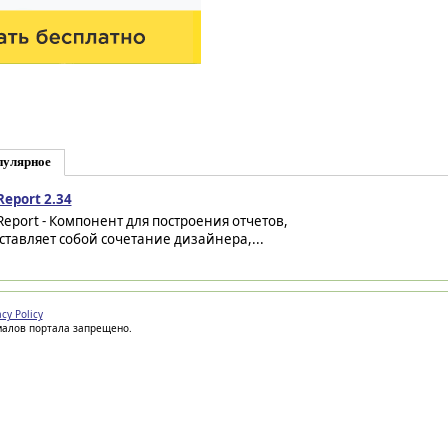
пулярное
Report 2.34
Report - Компонент для построения отчетов,
ставляет собой сочетание дизайнера,...
acy Policy
иалов портала запрещено.