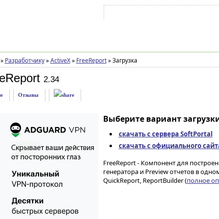
Войти на аккаунт
Зарегистрироваться
»
Разработчику
»
ActiveX
»
FreeReport
»
Загрузка
eReport
2.34
е
Отзывы
Выберите вариант загрузки
скачать с сервера SoftPortal
скачать с официального сайт
FreeReport - Компонент для построен
генератора и Preview отчетов в одн
QuickReport, ReportBuilder (
полное опи