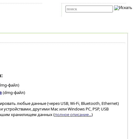
Карта сайта
RSS
Расширенный поиск
:
dmg-файл)
а
(dmg-файл)
овать любые данные (через USB, Wi-Fi, Bluetooth, Ethernet)
устройствами, другими Mac или Windows PC, PSP, USB
вашим хранилищем данных (
полное описание...
)