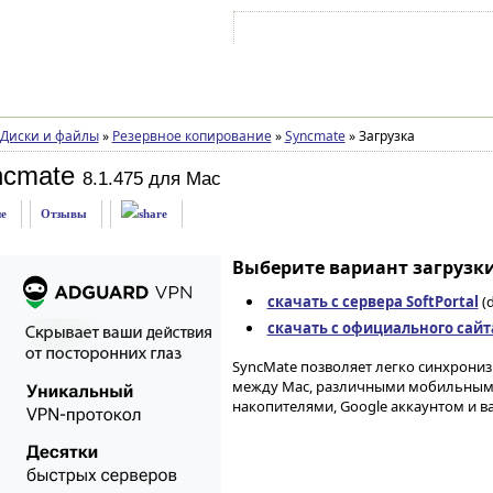
Войти на аккаунт
Зарегистрироваться
Диски и файлы
»
Резервное копирование
»
Syncmate
»
Загрузка
ncmate
8.1.475 для Mac
е
Отзывы
Выберите вариант загрузки
скачать с сервера SoftPortal
(
скачать с официального сайт
SyncMate позволяет легко синхронизир
между Mac, различными мобильными 
накопителями, Google аккаунтом и 