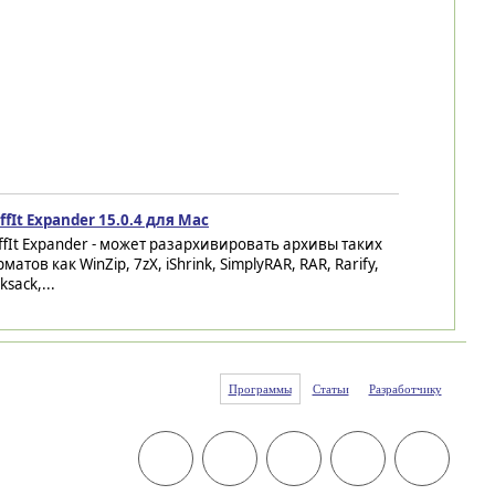
ffIt Expander 15.0.4 для Mac
ffIt Expander - может разархивировать архивы таких
матов как WinZip, 7zX, iShrink, SimplyRAR, RAR, Rarify,
ksack,...
Программы
Статьи
Разработчику