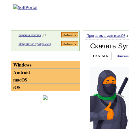
Программы
Статьи
Корзина закачек
(
0
)
Программы для macOS
»
Избранные программы
Скачать Sy
СКАЧАТЬ
Описани
Категории
Windows
Android
macOS
iOS