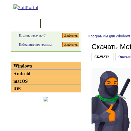
Программы
Статьи
Корзина закачек
(
0
)
Программы для Windows
Избранные программы
Скачать Met
СКАЧАТЬ
Описани
Категории
Windows
Android
macOS
iOS