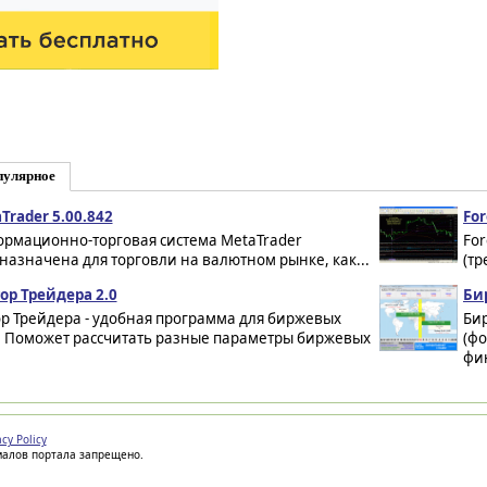
пулярное
Trader 5.00.842
For
рмационно-торговая система MetaTrader
For
назначена для торговли на валютном рынке, как...
(тр
ор Трейдера 2.0
Би
р Трейдера - удобная программа для биржевых
Би
. Поможет рассчитать разные параметры биржевых
(фо
фин
acy Policy
иалов портала запрещено.