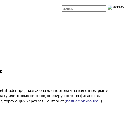
Карта сайта
RSS
Расширенный поиск
:
taTrader предназначена для торговли на валютном рынке,
стах дилинговых центров, оперирующих на финансовых
в, торгующих через сеть Интернет (
полное описание...
)