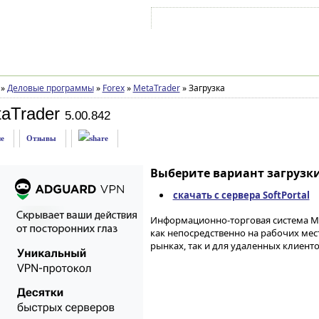
Войти на аккаунт
Зарегистрироваться
»
Деловые программы
»
Forex
»
MetaTrader
»
Загрузка
aTrader
5.00.842
е
Отзывы
Выберите вариант загрузки
скачать с сервера SoftPortal
Информационно-торговая система Me
как непосредственно на рабочих ме
рынках, так и для удаленных клиенто