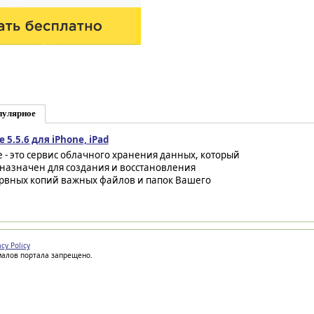
пулярное
e 5.5.6 для iPhone, iPad
ve - это сервис облачного хранения данных, который
назначен для создания и восстановления
рвных копий важных файлов и папок Вашего
acy Policy
иалов портала запрещено.