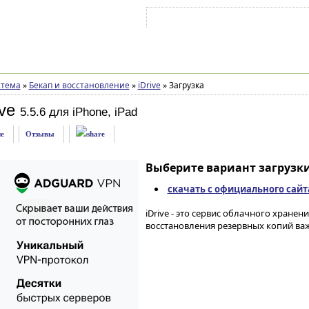
Войти на аккаунт
Зарегистрироваться
стема
»
Бекап и восстановление
»
iDrive
»
Загрузка
ve
5.5.6 для iPhone, iPad
е
Отзывы
Выберите вариант загрузки
скачать с официального сайт
iDrive - это сервис облачного хране
восстановления резервных копий важ