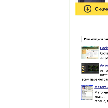
Рекомендуем по
Cock
Cock
запу
Антол
Анто
цита
всем параметрам
Матоген
Матоген
хватает
стране, в