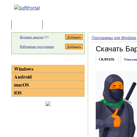
Программы
Статьи
Корзина закачек
(
0
)
Программы для Windows
Избранные программы
Скачать Ба
СКАЧАТЬ
Описани
Категории
Windows
Android
macOS
iOS