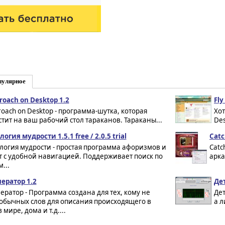
пулярное
roach on Desktop 1.2
Fly
roach on Desktop - программа-шутка, которая
Хот
стит на ваш рабочий стол тараканов. Тараканы...
Des
огия мудрости 1.5.1 free / 2.0.5 trial
Catc
логия мудрости - простая программа афоризмов и
Catc
т с удобной навигацией. Поддерживает поиск по
арка
...
ератор 1.2
Де
ератор - Программа создана для тех, кому не
Дет
 обычных слов для описания происходящего в
а л
 мире, дома и т.д....