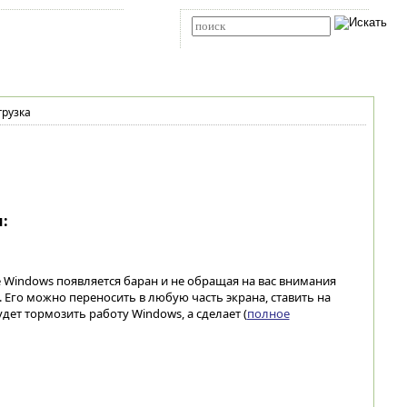
Карта сайта
RSS
Расширенный поиск
рузка
:
е Windows появляется баран и не обращая на вас внимания
 Его можно переносить в любую часть экрана, ставить на
удет тормозить работу Windows, а сделает (
полное