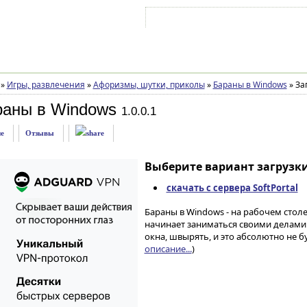
Войти на аккаунт
Зарегистрироваться
»
Игры, развлечения
»
Афоризмы, шутки, приколы
»
Бараны в Windows
»
Заг
раны в Windows
1.0.0.1
е
Отзывы
Выберите вариант загрузки
скачать с сервера SoftPortal
Бараны в Windows - на рабочем стол
начинает заниматься своими делами.
окна, швырять, и это абсолютно не б
описание...
)