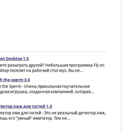
 on Desktop 1.5
ите разыграть друзей? Небольшая программка Fly on
ktop поселит на рабочий стол мух. Вы не...
h the sperm 3.0
h the Sperm - Очень прикольная поучательная
дная игрушка, созданная компанией, которая...
тектор лжи для гостей 1.0
ектор лжи для гостей - Это не реальный детектор лжи,
ишь его "умный" имитатор. Тем не...