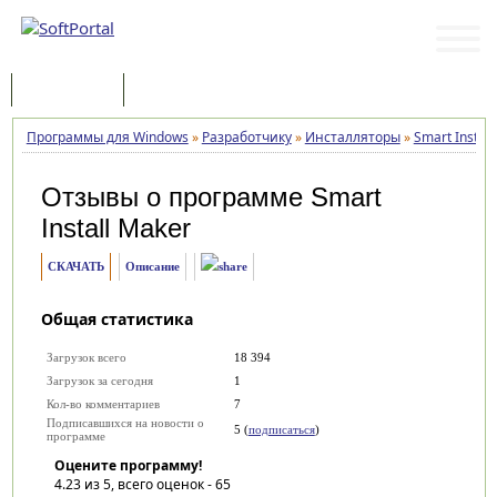
Программы
Статьи
Программы для Windows
»
Разработчику
»
Инсталляторы
»
Smart Instal
Отзывы о программе
Smart
Install Maker
СКАЧАТЬ
Описание
Общая статистика
Загрузок всего
18 394
Загрузок за сегодня
1
Кол-во комментариев
7
Подписавшихся на новости о
5 (
подписаться
)
программе
Оцените программу!
4.23
из 5, всего оценок -
65