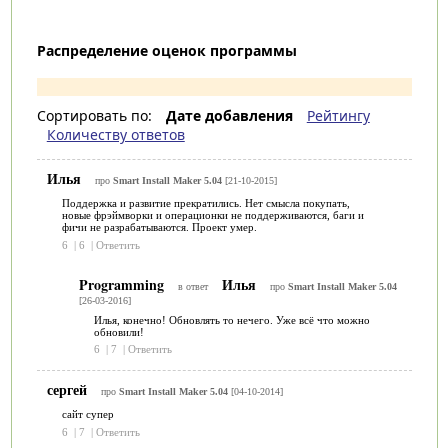
Распределение оценок программы
Сортировать по:
Дате добавления
Рейтингу
Количеству ответов
Илья
про
Smart Install Maker 5.04
[21-10-2015]
Поддержка и развитие прекратились. Нет смысла покупать,
новые фрэймворки и операционки не поддерживаются, баги и
фичи не разрабатываются. Проект умер.
6
|
6
|
Ответить
Programming
Илья
в ответ
про
Smart Install Maker 5.04
[26-03-2016]
Илья, конечно! Обновлять то нечего. Уже всё что можно
обновили!
6
|
7
|
Ответить
сергей
про
Smart Install Maker 5.04
[04-10-2014]
сайт супер
6
|
7
|
Ответить