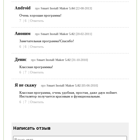
Android
про
Smart Install Maker 5.04
[22-08-2013]
Очень хорошая программа!
7
|
6
|
Ответить
Аноним
про
Smart Install Maker 5.02
[20-02-2011]
Замечательная программа!Спасибо!
6
|
6
|
Ответить
Денис
про
Smart Install Maker 5.02
[31-10-2010]
Классная программка!
6
|
7
|
Ответить
Я не скажу
про
Smart Install Maker 5.02
[05-06-2010]
Классная программа, очень удобная, простая, даже даун поймет.
Инсталятор получается красивым и функциональным.
6
|
7
|
Ответить
Написать отзыв