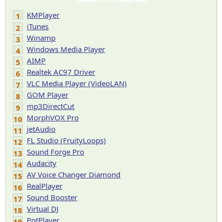
KMPlayer
1
iTunes
2
Winamp
3
Windows Media Player
4
AIMP
5
Realtek AC97 Driver
6
VLC Media Player (VideoLAN)
7
GOM Player
8
mp3DirectCut
9
MorphVOX Pro
10
jetAudio
11
FL Studio (FruityLoops)
12
Sound Forge Pro
13
Audacity
14
AV Voice Changer Diamond
15
RealPlayer
16
Sound Booster
17
Virtual DJ
18
PotPlayer
19