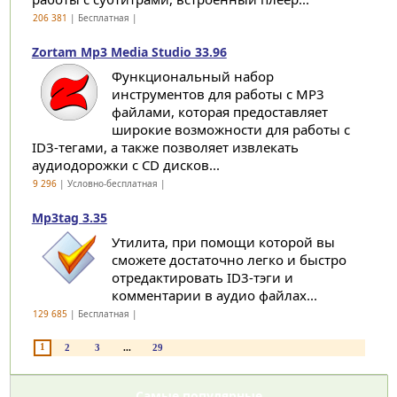
206 381
| Бесплатная |
Zortam Mp3 Media Studio 33.96
Функциональный набор
инструментов для работы с MP3
файлами, которая предоставляет
широкие возможности для работы с
ID3-тегами, а также позволяет извлекать
аудиодорожки с CD дисков...
9 296
| Условно-бесплатная |
Mp3tag 3.35
Утилита, при помощи которой вы
сможете достаточно легко и быстро
отредактировать ID3-тэги и
комментарии в аудио файлах...
129 685
| Бесплатная |
1
2
3
...
29
Самые популярные