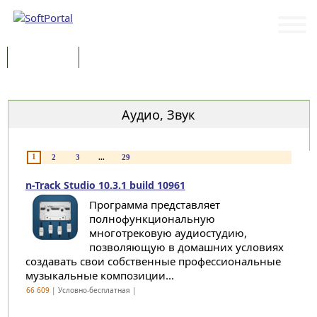
Программы
Статьи
Категории
Аудио, Звук
1
2
3
...
29
n-Track Studio 10.3.1 build 10961
Программа представляет
полнофункциональную
многотрековую аудиостудию,
позволяющую в домашних условиях
создавать свои собственные профессиональные
музыкальные композиции...
66 609
| Условно-бесплатная |