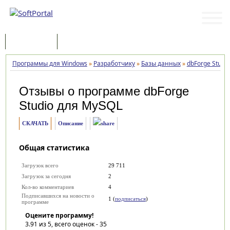
Программы
Статьи
Программы для Windows
»
Разработчику
»
Базы данных
»
dbForge Studi
Отзывы о программе
dbForge
Studio для MySQL
СКАЧАТЬ
Описание
Общая статистика
Загрузок всего
29 711
Загрузок за сегодня
2
Кол-во комментариев
4
Подписавшихся на новости о
1 (
подписаться
)
программе
Оцените программу!
3.91
из 5, всего оценок -
35