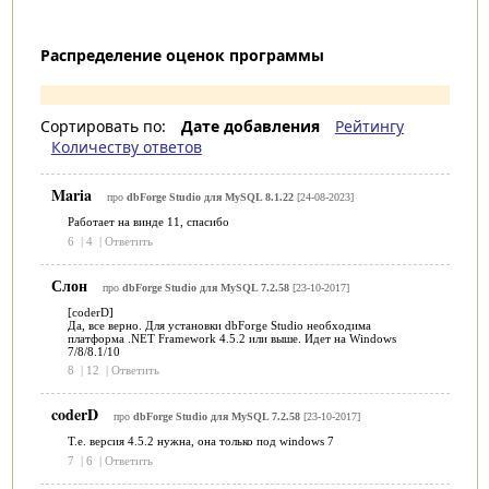
Распределение оценок программы
Сортировать по:
Дате добавления
Рейтингу
Количеству ответов
Maria
про
dbForge Studio для MySQL 8.1.22
[24-08-2023]
Работает на винде 11, спасибо
6
|
4
|
Ответить
Слон
про
dbForge Studio для MySQL 7.2.58
[23-10-2017]
[coderD]
Да, все верно. Для установки dbForge Studio необходима
платформа .NET Framework 4.5.2 или выше. Идет на Windows
7/8/8.1/10
8
|
12
|
Ответить
coderD
про
dbForge Studio для MySQL 7.2.58
[23-10-2017]
Т.е. версия 4.5.2 нужна, она только под windows 7
7
|
6
|
Ответить