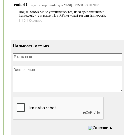
coderD
про
dbForge Studio для MySQL 7.2.58
[23-10-2017]
Под Windows XP не устанавливается, из-за требования net
framework 4.2 и выше. Под ХР нет такой версии framework.
9
|
6
|
Ответить
Написать отзыв