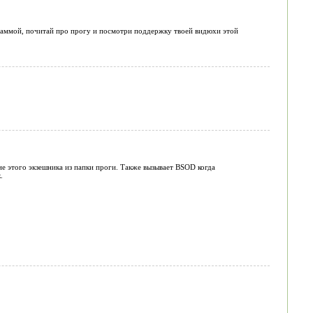
граммой, почитай про прогу и посмотри поддержку твоей видюхи этой
е этого экзешника из папки проги. Также вызывает BSOD когда
.