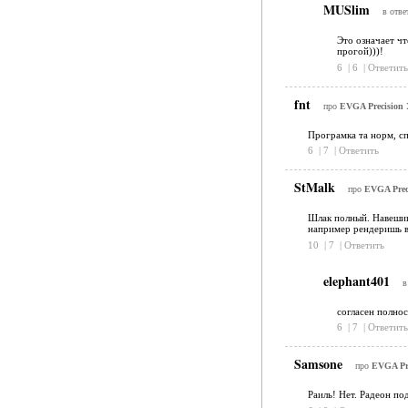
MUSlim
в отве
Это означает ч
прогой)))!
6
|
6
|
Ответить
fnt
про
EVGA Precision 
Програмка та норм, с
6
|
7
|
Ответить
StMalk
про
EVGA Preci
Шлак полный. Навешива
например рендеришь в 
10
|
7
|
Ответить
elephant401
в
согласен полнос
6
|
7
|
Ответить
Samsone
про
EVGA Pre
Раиль! Нет. Радеон по