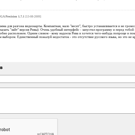
GA Precision 1.7.1
[13-08-2009]
ма для разгона видеокарты. Компактная, мало "весит", быстро устанавливается и не громоз
казать "лайт" версия Ривы). Очень удобный интерфейс - запустил программу и перед тобо
обно расположен. Одним словом - кому надоела Рива и хочется чего-нибудь попроще и покр
выбором. Единственный пожалуй недостаток - это отсутствие русского языка, но это не кр
ыв