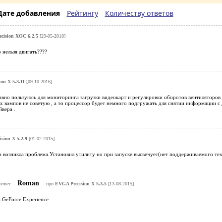
Дате добавления
Рейтингу
Количеству ответов
cision XOC 6.2.5
[29-05-2018]
 нельзя двигать????
on X 5.3.11
[09-10-2016]
но пользуюсь для мониторинга загрузки видеокарт и регулировки оборотов вентиляторов .
х компов не советую , а то процессор будет немного подгружать для снятии информации с 
йвера .
sion X 5.2.9
[01-02-2015]
 возникла проблема.Установил утилиту но при запуске высвечует(нет поддерживаемого те
Roman
ответ
про
EVGA Precision X 5.3.5
[13-08-2015]
 GeForce Experience