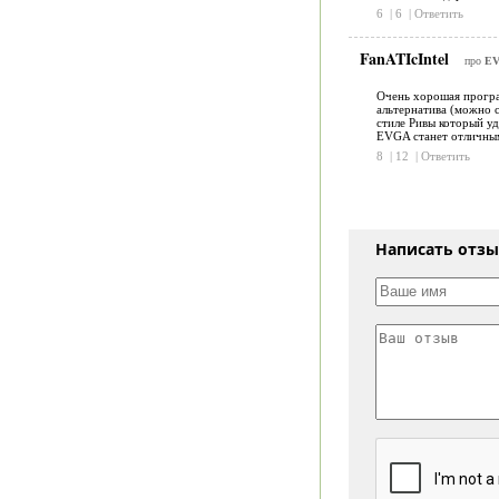
6
|
6
|
Ответить
FanATIcIntel
про
EV
Очень хорошая програм
альтернатива (можно с
стиле Ривы который уд
EVGA станет отличным 
8
|
12
|
Ответить
Написать отз