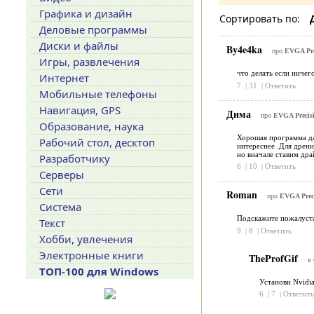
Графика и дизайн
Сортировать по:
Деловые программы
Диски и файлы
By4e4ka
про
EVGA Pre
Игры, развлечения
что делать если ничего
Интернет
7
|
31
|
Ответить
Мобильные телефоны
Навигация, GPS
Дима
про
EVGA Precisi
Образование, наука
Хорошая программа дав
Рабочий стол, десктоп
интереснее .Для дрени
но вначале ставим дра
Разработчику
6
|
10
|
Ответить
Серверы
Сети
Roman
про
EVGA Preci
Система
Подскажите пожалуста
Текст
9
|
8
|
Ответить
Хобби, увлечения
Электронные книги
TheProfGif
в 
ТОП-100 для Windows
Установи Nvidia
6
|
7
|
Ответить