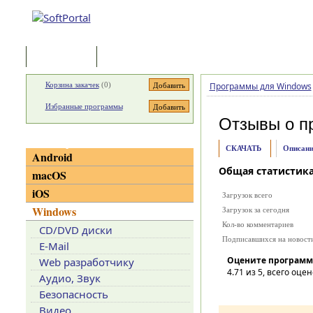
Программы
Статьи
Корзина закачек
(
0
)
Программы для Windows
Избранные программы
Отзывы о п
Категории
СКАЧАТЬ
Описани
Android
Общая статистик
macOS
iOS
Загрузок всего
Windows
Загрузок за сегодня
Кол-во комментариев
CD/DVD диски
Подписавшихся на новост
E-Mail
Оцените программ
Web разработчику
4.71
из 5, всего оцен
Аудио, Звук
Безопасность
Видео