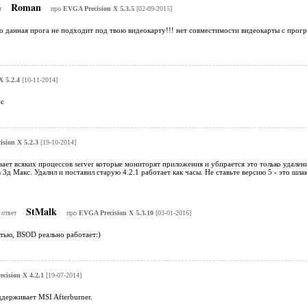
Roman
т
про
EVGA Precision X 5.3.5
[02-09-2015]
то данная прога не подходит под твою видеокарту!!! нет совместимости видеокарты с про
X 5.2.4
[10-11-2014]
пс
sion X 5.2.3
[19-10-2014]
ет всяких процессов server которые мониторят приложения и убирается это только удалени
3д Макс. Удалил и поставил старую 4.2.1 работает как часы. Не ставьте версию 5 - это шлак
StMalk
 ответ
про
EVGA Precision X 5.3.10
[03-01-2016]
тью, BSOD реально работает:)
cision X 4.2.1
[19-07-2014]
ддерживает MSI Afterburner.