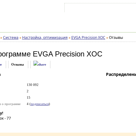
Войти на аккаунт
Зарегистрироваться
»
Система
»
Настройка, оптимизация
»
EVGA Precision XOC
»
Отзывы
рограмме
EVGA Precision XOC
е
Отзывы
а
Распределен
130 092
2
15
и о программе
4 (
подписаться
)
у!
ок -
77