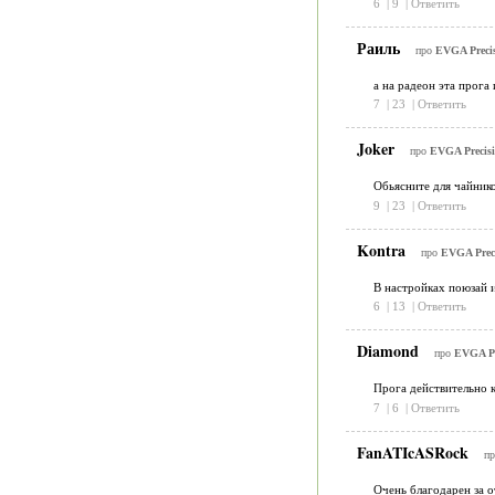
6
|
9
|
Ответить
Раиль
про
EVGA Precis
а на радеон эта прога 
7
|
23
|
Ответить
Joker
про
EVGA Precisi
Обьясните для чайнико
9
|
23
|
Ответить
Kontra
про
EVGA Preci
В настройках поюзай и
6
|
13
|
Ответить
Diamond
про
EVGA Pr
Прога действительно к
7
|
6
|
Ответить
FanATIcASRock
п
Очень благодарен за о