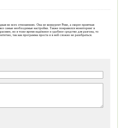
дкая во всех отношениях. Она не конкурент Риве, а скорее приятная
й все самые необходимые настройки. Также понравился мониторинг в
асивее, но в тоже время надёжное и удобное средство для разгона, то
итично, так как программа проста и в ней сложно не разобраться.