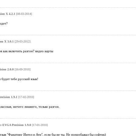
ion X 4.2.1
[08-03-2014]
идет?
on X 3.0.1
[29-03-2012]
в как включить разгон? видео карты
sion 2.0.0
[16-09-2010]
 будет тебе русский язык!
ecision 1.9.1
[17-02-2010]
лассная, ничего лишнего, только разгон.
ро
EVGA Precision 1.9.0
[17-01-2010]
тзыв "Фанатику Интел и Ати", если бы не ты. Не попробывал бы софтик)