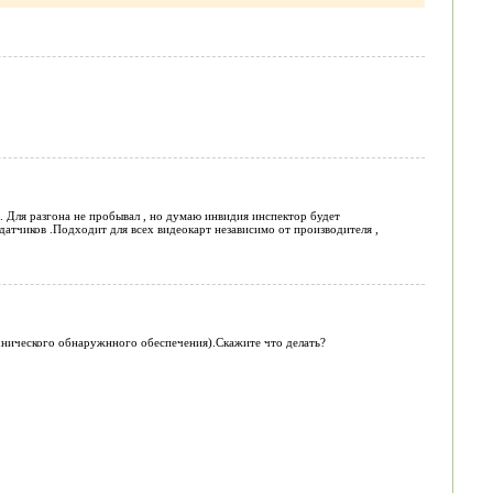
 Для разгона не пробывал , но думаю инвидия инспектор будет
датчиков .Подходит для всех видеокарт независимо от производителя ,
хнического обнаружнного обеспечения).Скажите что делать?