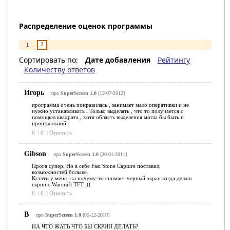
Распределение оценок программы
2
1
Сортировать по:
Дате добавления
Рейтингу
Количеству ответов
Игорь
про
SuperScreen 1.0
[12-07-2012]
программа очень понравилась , занимает мало оперативки и не
нужно устанавливать . Только выделять , что то получается с
помощью квадрата , хотя область выделения могла бы быть и
произвольной .
6
|
6
|
Ответить
Gibson
про
SuperScreen 1.0
[20-01-2011]
Прога супер. Но я себе Fast Stone Capture поставил,
возможностей больше.
Кстати у меня эта почему-то снимает черный экран когда делаю
скрин с Warcraft TFT :((
6
|
6
|
Ответить
В
про
SuperScreen 1.0
[05-12-2010]
НА ЧТО ЖАТЬ ЧТО БЫ СКРИН ДЕЛАТЬ?