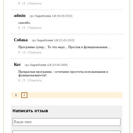
9
|
6
|
Ответить
admin
про
SuperScreen 1.0
[04-09-2010]
спасибо.
6
|
6
|
Ответить
Собака
про
SuperScreen 1.0
[21-05-2010]
Программа супер... То что надо... Простая и функциональная...
6
|
6
|
Ответить
Кот
про
SuperScreen 1.0
[19-06-2009]
Прекрасная программа - сочетание простоты использования и
функциональности!
6
|
9
|
Ответить
2
1
Написать отзыв