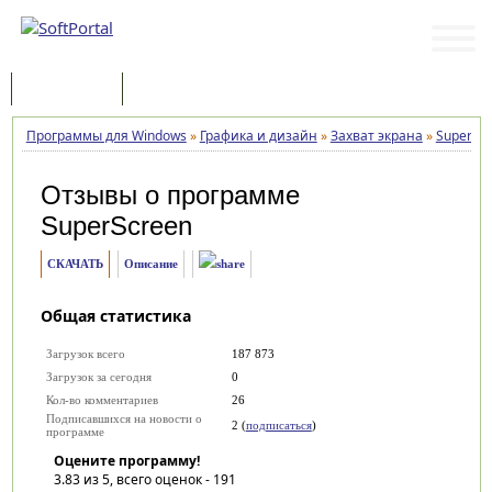
Программы
Статьи
Программы для Windows
»
Графика и дизайн
»
Захват экрана
»
SuperSc
Отзывы о программе
SuperScreen
СКАЧАТЬ
Описание
Общая статистика
Загрузок всего
187 873
Загрузок за сегодня
0
Кол-во комментариев
26
Подписавшихся на новости о
2 (
подписаться
)
программе
Оцените программу!
3.83
из 5, всего оценок -
191