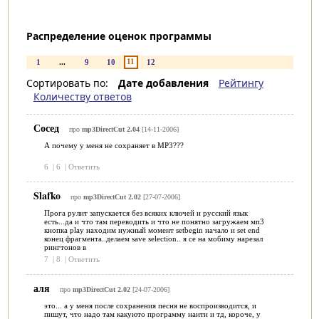
Распределение оценок программы
11
1
...
9
10
12
Сортировать по:
Дате добавления
Рейтингу
Количеству ответов
Сосед
про
mp3DirectCut 2.04
[14-11-2006]
А почему у меня не сохраняет в МР3???
6
|
6
|
Ответить
Slafko
про
mp3DirectCut 2.02
[27-07-2006]
Прога рулит запускается без всяких ключей и русский язык
есть...да и что там переводить и что не понятно загружаем мп3
кнопка play находим нужный момент setbegin начало и set end
конец фрагмента..делаем save selection.. я се на мобиму нарезал
рингтонов в
7
|
8
|
Ответить
аля
про
mp3DirectCut 2.02
[24-07-2006]
это... а у меня после сохранения песня не воспроизводится, и
пишут, что надо там какуюто программу наити и тд, короче, у