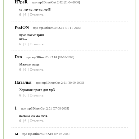
H7peR
про
mp3DirectCut 2.02
[01-04-2006]
супер-супер-супер!!!
6
|
6
|
Ответить
PestON
про
mp3DirectCut 2.01
[01-11-2005]
щааа посмотрим.....
хее...
6
|
7
|
Ответить
Den
про
mp3DirectCut 2.01
[03-10-2005]
Мазевая вещь
6
|
6
|
Ответить
Наталья
про
mp3DirectCut 2.01
[30-09-2005]
Хорошая прога для мр3
6
|
6
|
Ответить
1
про
mp3DirectCut 2.01
[07-08-2005]
намана все же есть
6
|
6
|
Ответить
ы
про
mp3DirectCut 2.01
[02-07-2005]