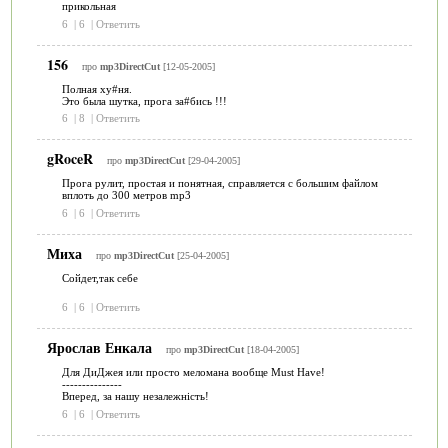
прикольная
6
|
6
|
Ответить
156
про
mp3DirectCut
[12-05-2005]
Полная ху#ня.
Это была шутка, прога за#бись !!!
6
|
8
|
Ответить
gRoceR
про
mp3DirectCut
[29-04-2005]
Прога рулит, простая и понятная, справляется с большим файлом
вплоть до 300 метров mp3
6
|
6
|
Ответить
Миха
про
mp3DirectCut
[25-04-2005]
Сойдет,так себе
6
|
6
|
Ответить
Ярослав Енкала
про
mp3DirectCut
[18-04-2005]
Для ДиДжея или просто меломана вообще Must Have!
---------------
Вперед, за нашу незалежність!
6
|
6
|
Ответить