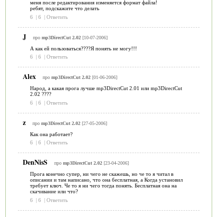
меня после редактирования изменяется формат файла!
ребят, подскажите что делать
6
|
6
|
Ответить
J
про
mp3DirectCut 2.02
[10-07-2006]
А как ей пользоваться????Я понять не могу!!!
6
|
6
|
Ответить
Alex
про
mp3DirectCut 2.02
[01-06-2006]
Народ, а какая прога лучше mp3DirectCut 2.01 или mp3DirectCut
2.02 ????
6
|
6
|
Ответить
z
про
mp3DirectCut 2.02
[27-05-2006]
Как она работает?
6
|
6
|
Ответить
DenNisS
про
mp3DirectCut 2.02
[23-04-2006]
Прога конечно супер, ни чего не скажешь, но че то я читал в
описании и там написано, что она бесплатная, а Когда установил
требует ключ. Че то я ни чего тогда понять. Бесплатная она на
скачивание или что?
6
|
6
|
Ответить