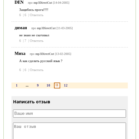
DEN
про
mp3DirectCut
[14-04-2005]
Защибись прога!!!!
6
|
6
|
Ответить
диман
про
mp3DirectCut
[11-03-2005]
не знаю не скачивал
6
|
7
|
Ответить
Миха
про
mp3DirectCut
[13-02-2005]
А как сделать русский язык ?
6
|
6
|
Ответить
11
1
...
9
10
12
Написать отзыв