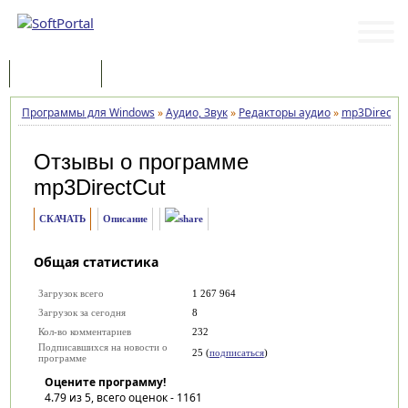
Программы
Статьи
Программы для Windows
»
Аудио, Звук
»
Редакторы аудио
»
mp3DirectCu
Отзывы о программе
mp3DirectCut
СКАЧАТЬ
Описание
Общая статистика
Загрузок всего
1 267 964
Загрузок за сегодня
8
Кол-во комментариев
232
Подписавшихся на новости о
25 (
подписаться
)
программе
Оцените программу!
4.79
из 5, всего оценок -
1161