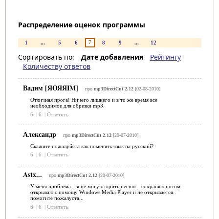
Распределение оценок программы
7
1
...
5
6
8
9
...
12
Сортировать по:
Дате добавления
Рейтингу
Количеству ответов
Вадим [ЯОЯЯIM]
про
mp3DirectCut 2.12
[02-08-2010]
Отличная прога! Ничего лишнего и в то же время все
необходимое для обрезки mp3.
6
|
6
|
Ответить
Александр
про
mp3DirectCut 2.12
[29-07-2010]
Скажите пожалуйста как поменять язык на русский?
6
|
6
|
Ответить
Astx...
про
mp3DirectCut 2.12
[20-07-2010]
У меня проблема... я не могу открить песню... сохраняю потом
открываю с помощу Windows Media Player и не открывается..
помогите пожалуста...
6
|
6
|
Ответить