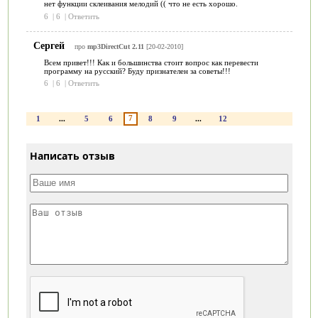
нет функции склеивания мелодий (( что не есть хорошо.
6
|
6
|
Ответить
Сергей
про
mp3DirectCut 2.11
[20-02-2010]
Всем привет!!! Как и большинства стоит вопрос как перевести
программу на русский? Буду признателен за советы!!!
6
|
6
|
Ответить
7
1
...
5
6
8
9
...
12
Написать отзыв