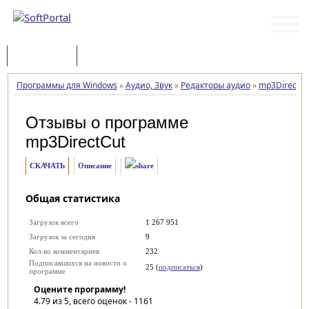
Программы
Статьи
Программы для Windows
»
Аудио, Звук
»
Редакторы аудио
»
mp3DirectCu
Отзывы о программе
mp3DirectCut
СКАЧАТЬ
Описание
Общая статистика
Загрузок всего
1 267 951
Загрузок за сегодня
9
Кол-во комментариев
232
Подписавшихся на новости о
25 (
подписаться
)
программе
Оцените программу!
4.79
из 5, всего оценок -
1161