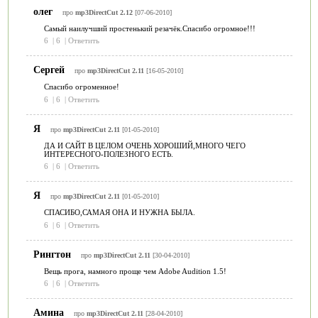
олег
про
mp3DirectCut 2.12
[07-06-2010]
Самый наилучший простенький резачёк.Спасибо огромное!!!
6
|
6
|
Ответить
Сергей
про
mp3DirectCut 2.11
[16-05-2010]
Спасибо огроменное!
6
|
6
|
Ответить
Я
про
mp3DirectCut 2.11
[01-05-2010]
ДА И САЙТ В ЦЕЛОМ ОЧЕНЬ ХОРОШИЙ,МНОГО ЧЕГО
ИНТЕРЕСНОГО-ПОЛЕЗНОГО ЕСТЬ.
6
|
6
|
Ответить
Я
про
mp3DirectCut 2.11
[01-05-2010]
СПАСИБО,САМАЯ ОНА И НУЖНА БЫЛА.
6
|
6
|
Ответить
Рингтон
про
mp3DirectCut 2.11
[30-04-2010]
Вещь прога, намного проще чем Adobe Audition 1.5!
6
|
6
|
Ответить
Амина
про
mp3DirectCut 2.11
[28-04-2010]