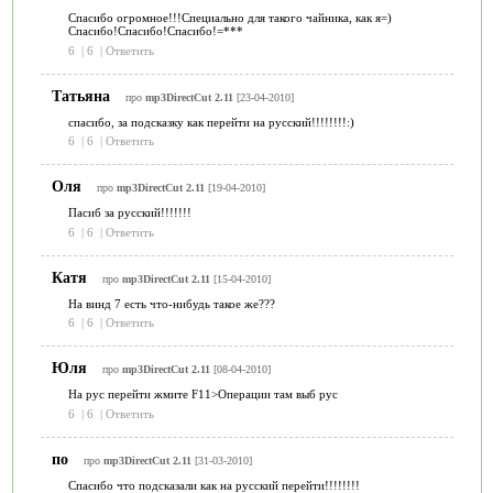
Спасибо огромное!!!Специально для такого чайника, как я=)
Спасибо!Спасибо!Спасибо!=***
6
|
6
|
Ответить
Татьяна
про
mp3DirectCut 2.11
[23-04-2010]
спасибо, за подсказку как перейти на русский!!!!!!!!:)
6
|
6
|
Ответить
Оля
про
mp3DirectCut 2.11
[19-04-2010]
Пасиб за русский!!!!!!!
6
|
6
|
Ответить
Катя
про
mp3DirectCut 2.11
[15-04-2010]
На винд 7 есть что-нибудь такое же???
6
|
6
|
Ответить
Юля
про
mp3DirectCut 2.11
[08-04-2010]
На рус перейти жмите F11>Операции там выб рус
6
|
6
|
Ответить
по
про
mp3DirectCut 2.11
[31-03-2010]
Спасибо что подсказали как на русский перейти!!!!!!!!