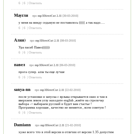
6
|
6
|
Ответить
Маугли
про
mp3DirectCut 2.11
[30-03-2010]
у меня на винду седьмую не поставилось ((((( а так надо.....
6
|
6
|
Ответить
Алия)
про
mp3DirectCut 2.11
[08-03-2010]
Ура пасиб Павел))))))
6
|
6
|
Ответить
павел
про
mp3DirectCut 2.11
[06-03-2010]
прога супер. алла ты еще лучше
6
|
6
|
Ответить
sanya-nn
про
mp3DirectCut 2.11
[22-02-2010]
после установки и запуска с ярлыка открывается окно и там в
вверхнем левом углу находите english ,жмёте на стрелочку
выбора -> выбираем русский и будет вам счастье !
Программа хорошая , качество не меняется , всем советую !
6
|
6
|
Ответить
Damiann
про
mp3DirectCut 2.11
[21-02-2010]
хуже всего что в этой версии в отличии от версии 1.35 допустим