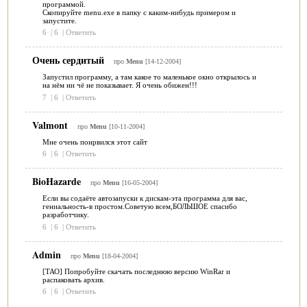
программой.
Скопируйте menu.exe в папку с каким-нибудь примером и
запустите.
6
|
6
|
Ответить
Очень сердитый
про
Menu
[14-12-2004]
Запустил программу, а там какое то маленькое окно открылось и
на нём ни чё не показывает. Я очень обижен!!!
7
|
6
|
Ответить
Valmont
про
Menu
[10-11-2004]
Мне очень понрвился этот сайт
6
|
6
|
Ответить
BioHazarde
про
Menu
[16-05-2004]
Если вы содаёте автозапуски к дискам-эта программа для вас,
гениальность-в простом.Советую всем,БОЛЬШОЕ спасибо
разработчику.
6
|
6
|
Ответить
Admin
про
Menu
[18-04-2004]
[ТАО] Попробуйте скачать последнюю версию WinRar и
распаковать архив.
6
|
6
|
Ответить