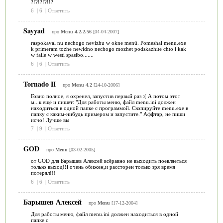
?!?!?!?!!?
6
|
6
|
Ответить
Sayyad
про
Menu 4.2.2.56
[04-04-2007]
raspokaval nu nechogo nevizhu w okne menü. Pomeshal menu.exe
k primeram tozhe newidno nechogo mozhet podskazhite chto i kak
w faile w westi spasibo.......
6
|
6
|
Ответить
Tornado II
про
Menu 4.2
[24-10-2006]
Говно полное, я охренел, запустив первый раз :( А потом этот
м...к ещё и пишет: "Для работы меню, файл menu.ini должен
находиться в одной папке с программой. Скопируйте menu.exe в
папку с каким-нибудь примером и запустите." Аффтар, не пиши
исчо! Лучше вы
7
|
9
|
Ответить
GOD
про
Menu
[03-02-2005]
от GOD для Барышев Алексей всёравно не выходить поевляеться
только выход!Я очень обижен,и рассторен только зря время
потерял!!!
6
|
6
|
Ответить
Барышев Алексей
про
Menu
[17-12-2004]
Для работы меню, файл menu.ini должен находиться в одной
папке с