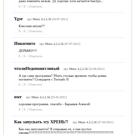
даже изменить нельзя...((( хорошо хоть качается быстро...
6
|
6
|
Ответить
Ygor
про
Menu 4.2.2.56
[10-07-2011]
Классная штука!!!
6
|
6
|
Ответить
Инкогнито
про
Menu 4.2.2.56
[07-07-2011]
ДЕРЬМО!!!!
6
|
6
|
Ответить
чтолиНедопонятливый
про
Menu 4.2.2.56
[22-06-2011]
А где сама программа? Убить столько времени чтобы демки
поглазеть? Солидарен с Tornado II
6
|
6
|
Ответить
user
про
Menu 4.2.2.56
[25-05-2011]
хорошая программа. спасибо - Барышев Алексей
6
|
6
|
Ответить
Как запускать эту ХРЕНЬ?!
про
Menu 4.2.2.56
[27-04-2011]
Как она запускается? Я открываю её, а там пустое
окошко?!?!?!?!?!?!?!?!?!?!?!?!!!?!?!??!!?"?!???????????????!??!!??!