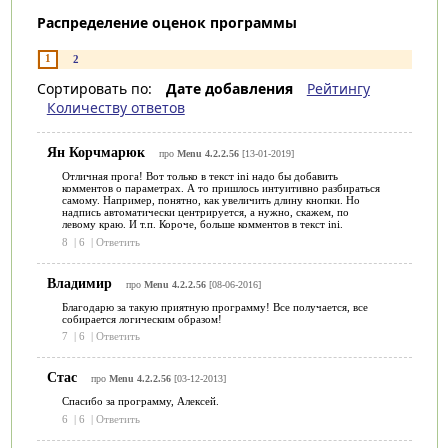
Распределение оценок программы
1
2
Сортировать по:
Дате добавления
Рейтингу
Количеству ответов
Ян Корчмарюк
про
Menu 4.2.2.56
[13-01-2019]
Отличная прога! Вот только в текст ini надо бы добавить
комментов о параметрах. А то пришлось интуитивно разбираться
самому. Например, понятно, как увеличить длину кнопки. Но
надпись автоматически центрируется, а нужно, скажем, по
левому краю. И т.п. Короче, больше комментов в текст ini.
8
|
6
|
Ответить
Владимир
про
Menu 4.2.2.56
[08-06-2016]
Благодарю за такую приятную программу! Все получается, все
собирается логическим образом!
7
|
6
|
Ответить
Стас
про
Menu 4.2.2.56
[03-12-2013]
Спасибо за программу, Алексей.
6
|
6
|
Ответить