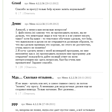
Greed
про
Menu 4.2.2.56
[20-12-2012]
Спасибо за прогу) только help нужно залить нормальный!
6
|
7
|
Ответить
Денис
про
Menu 4.2.2.56
[15-09-2012]
Алексей, у меня к вам несколько вопросов!
1. файл menu.ini самому что ли прописывать нужно, вы не
думали, что некоторые люди в том числе и я не умеют писать
такое? хотя бы какое - то текстовое обучение сделали, тот help,
что вывложили в архив он не открывается должным образом, то
что вы сделали примеры это хорошо, но этого не достаточно,
очень много не понятно!
2.Я хочу сделать меню с моей коллекцией программ, но мне
непонятно как в .ini прописывать нужную мне программу для
открытия? пожалуйста дайте полный ответ по всем
интересующим нас здесь вопросам, был бы очень вам
признателен! Заранее спасибо.
9
|
28
|
Ответить
Мда.... Сколько отзывов..
про
Menu 4.2.2.56
[16-11-2011]
И не знаю - качать или нет, и самое главное смогу ли потом
"понять" эту прогу. А менюшки для загрузочных дисков еще не
создавал никогда. Только начинаю. Вот дилемма...
6
|
7
|
Ответить
ррр
про
Menu 4.2.2.56
[27-08-2011]
хз, нихрена не понял, menu.exe дает пустое окно, а всё остальное