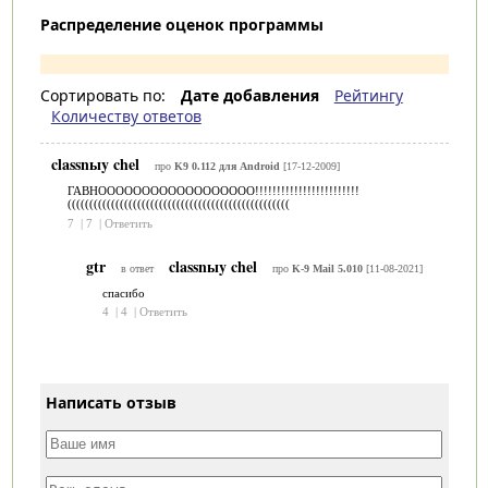
Распределение оценок программы
Сортировать по:
Дате добавления
Рейтингу
Количеству ответов
classnыy chel
про
K9 0.112 для Android
[17-12-2009]
ГАВНОООООООООООООООООО!!!!!!!!!!!!!!!!!!!!!!!!
(((((((((((((((((((((((((((((((((((((((((((((((((((
7
|
7
|
Ответить
gtr
classnыy chel
в ответ
про
K-9 Mail 5.010
[11-08-2021]
спасибо
4
|
4
|
Ответить
Написать отзыв