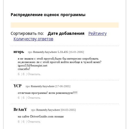
Распределение оценок программы
Сортировать по:
Дате добавления
Рейтингу
Количеству ответов
игорь
про
RemotelyAnywhere 5.33.435
[16-01-2006]
я не знаком с этой прогой,было бы интересно опробовать
ее,возможно ли с этой прогой войти вообще в чужой комп?
igorz53@bezeqint.net
спасибо!
6
|
8
|
Ответить
YCP
про
RemotelyAnywhere
[17-06-2005]
отличная программа! всем рекомендую!!!!
6
|
6
|
Ответить
BrAmY
про
RemotelyAnywhere
[04-03-2005]
на сайте DriverGuide.com поиши
6
|
6
|
Ответить