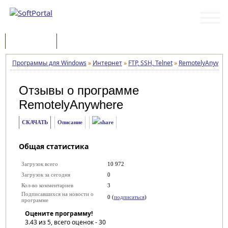
Программы
Статьи
Программы для Windows
»
Интернет
»
FTP, SSH, Telnet
»
RemotelyAnywhe
Отзывы о программе
RemotelyAnywhere
СКАЧАТЬ
Описание
Общая статистика
Загрузок всего
10 972
Загрузок за сегодня
0
Кол-во комментариев
3
Подписавшихся на новости о
0 (
подписаться
)
программе
Оцените программу!
3.43
из 5, всего оценок -
30