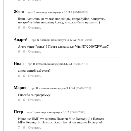
Женя
про
В помощь кающемуся 3.1.3.4
[28-10-2010]
Блин, написано же только под винды, попробуйте, попартесь,
настройте Wine под вашу Слаку, и может быть прокатит )
6
|
6
|
Ответить
Андрей
про
В помощь кающемуся 3.1.3.4
[26-06-2010]
А что такое "слака" ? Прога сделана для Win NT/2000/XP/Vista/7.
6
|
6
|
Ответить
Иван
про
В помощь кающемуся 3.1.3.4
[25-06-2010]
а под слакой работает?
6
|
6
|
Ответить
Мария
про
В помощь кающемуся 3.1.3.4
[05-06-2010]
Спасибо за программу.
6
|
6
|
Ответить
Петр
про
В помощь кающемуся 3.1.2
[03-12-2009]
Hipnotise ПМГ это видимо Помоги Мне Господи.Да Помоги
МНе Господи.И Помоги Всем Нам. А ты видимо ПСанутый
7
|
6
|
Ответить