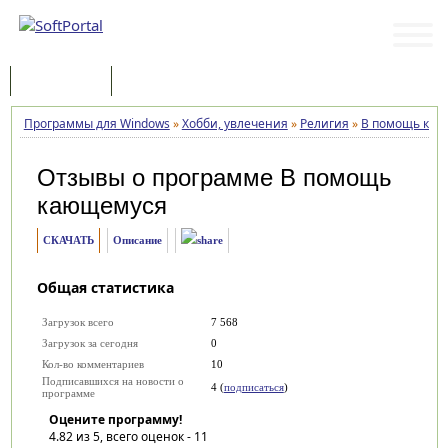
Программы
Статьи
Программы для Windows
»
Хобби, увлечения
»
Религия
»
В помощь ка
Отзывы о программе
В помощь
кающемуся
СКАЧАТЬ
Описание
Общая статистика
Загрузок всего
7 568
Загрузок за сегодня
0
Кол-во комментариев
10
Подписавшихся на новости о
4 (
подписаться
)
программе
Оцените программу!
4.82
из 5, всего оценок -
11