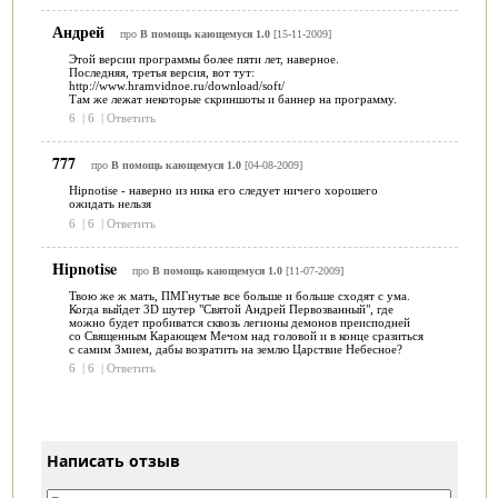
Андрей
про
В помощь кающемуся 1.0
[15-11-2009]
Этой версии программы более пяти лет, наверное.
Последняя, третья версия, вот тут:
http://www.hramvidnoe.ru/download/soft/
Там же лежат некоторые скриншоты и баннер на программу.
6
|
6
|
Ответить
777
про
В помощь кающемуся 1.0
[04-08-2009]
Hipnotise - наверно из ника его следует ничего хорошего
ожидать нельзя
6
|
6
|
Ответить
Hipnotise
про
В помощь кающемуся 1.0
[11-07-2009]
Твою же ж мать, ПМГнутые все больше и больше сходят с ума.
Когда выйдет 3D шутер "Святой Андрей Первозванный", где
можно будет пробиватся сквозь легионы демонов преисподней
со Священным Карающем Мечом над головой и в конце сразиться
с самим Змием, дабы возратить на землю Царствие Небесное?
6
|
6
|
Ответить
Написать отзыв