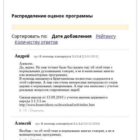
Распределение оценок программы
Сортировать по:
Дате добавления
Рейтингу
Количеству ответов
Андрей
про
В помощь кающемуся 3.1.3.4
[12-01-2011]
Алексею.
Да, верно. Но еще точнее было бы сказать так: об этой теме с
нормальными духовниками говорят, а не в написанных книгах
или компьютерных программах.
В помощь кающемуся Брянчанинова полностью содержится в
этой софтинке. А еще там очень интересные материалы от отцов
церкви и нормальных священников. А еще она написана с учетом
реальных вопросов современных людей.
Свежая версия от 13.09.2010 с учетом мнения церковного
народа 3.1.3.5 на
http://www.hramvidnoe.ru/download/soft/index.htm
6
|
6
|
Ответить
Алексей
про
В помощь кающемуся 3.1.3.4
[10-12-2010]
Вообще - то об этой теме в нормальных книгах говорят, а не в
компьютерных программах.
6
|
6
|
Ответить