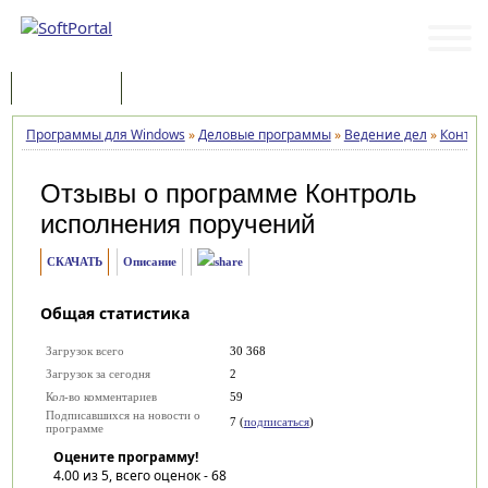
Программы
Статьи
Программы для Windows
»
Деловые программы
»
Ведение дел
»
Контро
Отзывы о программе
Контроль
исполнения поручений
СКАЧАТЬ
Описание
Общая статистика
Загрузок всего
30 368
Загрузок за сегодня
2
Кол-во комментариев
59
Подписавшихся на новости о
7 (
подписаться
)
программе
Оцените программу!
4.00
из 5, всего оценок -
68