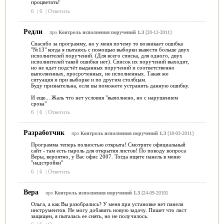
процветать!
6
|
6
|
Ответить
Редли
про
Контроль исполнения поручений 1.3
[20-12-2011]
Спасибо за программу, но у меня почему то возникает ошибка
"№13" когда я пытаюсь с помощью выборки вывести больше двух
исполнителей поручений. (Для всего списка, для одного, двух
исполнителей такой ошибки нет). Список их поручений выходит,
но не идет подсчёт выданных поручений и соответственно
выполненных, просроченных, не исполненных. Такая же
ситуация и при выборке и по другим столбцам.
Буду признательна, если вы поможете устранить данную ошибку.
И еще... Жаль что нет условия "выполнено, но с нарушением
срока"
6
|
6
|
Ответить
Разработчик
про
Контроль исполнения поручений 1.3
[18-03-2011]
Программа теперь полностью открыта! Смотрите официальный
сайт - там есть пароль для открытия листов! По поводу вопроса
Веры, вероятно, у Вас офис 2007. Тогда ищите панель в меню
"надстройки"
6
|
6
|
Ответить
Вера
про
Контроль исполнения поручений 1.3
[24-09-2010]
Ольга, а как Вы разобрались? У меня при установке нет панели
инструментов. Не могу добавить новую задачу. Пишет что лист
защищен, я пыталась ее снять, но не получилось.