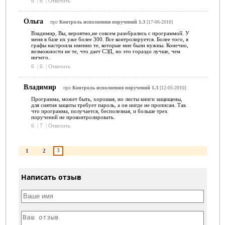
6
|
6
|
Ответить
Ольга
про
Контроль исполнения поручений 1.3
[17-06-2010]
Владимир, Вы, вероятно,не совсем разобрались с программой. У
меня в базе их уже более 300. Все контролируется. Более того, я
графы настроила именно те, которые мне были нужны. Конечно,
возможности не те, что дает СЭД, но это гораздо лучше, чем
ничего.
6
|
6
|
Ответить
Владимир
про
Контроль исполнения поручений 1.3
[12-05-2010]
Программа, может быть, хорошая, но листы книги защищены,
для снятия защиты требует пароль, а он нигде не прописан. Так
что программа, получается, бесполезная, и больше трех
поручений не проконтролировать.
6
|
7
|
Ответить
3
1
2
Написать отзыв