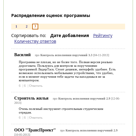
Распределение оценок программы
3
1
2
Сортировать по:
Дате добавления
Рейтингу
Количеству ответов
Василий
про
Контроль исполнения поручений 3.3
[04-11-2013]
Программа не плохая, но не более того. Полная версия реально
дороговата. Пользуюсь для контроля за поручениями
программой ЛидерТаск. Стоит дешевле, интерфейс удобнее. Есть
возможно использовать мобильными устройствами, что удобно,
если в момент поручения тебе задачи ты находишься не за
компьютером.
6
|
6
|
Ответить
Строитель жилья
про
Контроль исполнения поручений 2.9
[12-06-
2013]
Очень полезный инструмент строительным студенческим
отрядам.
6
|
6
|
Ответить
ООО "ТрансПроект"
про
Контроль исполнения поручений 2.9
[10-05-2013]