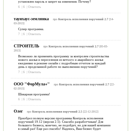
установлен пароль и запрет на изменения. Почему?
6
|
6
|
Ответить
таунхаус-землянка
про
Контроль исполнения поручений 2.7
[14-
03-2013]
Супер программа.
7
|
6
|
Ответить
СТРОИТЕЛЬ
про
Контроль исполнения поручений 2.7
[05-03-
2013]
Возможно ли применять программу за контролем строительства
нового жилья и переселения из ветхого и аварийного жилья
ежедневно в режиме онлайн с подробным отчетом за каждый
день о проделанной работе по выполнению поручений?
7
|
6
|
Ответить
ООО "ФорМула+"
про
Контроль исполнения поручений 2.7
[22-
02-2013]
Шикарная программа!
6
|
6
|
Ответить
Олег
про
Контроль исполнения поручений 2.5
[22-12-2012]
Приобрел полную версию программы Контроль исполнения
поручений 19.12 (версия 2.5). Спасибо разработчикам! Для
большого бизнеса, конечно, не подойдет, но для нашей компании
в самый раз! Еще раз спасибо! Надеюсь, Ваш бизнес будет