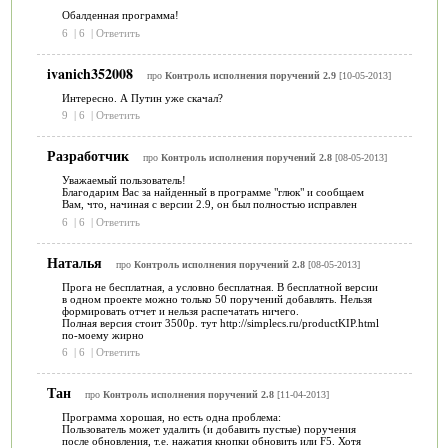
Обалденная программа!
6
|
6
|
Ответить
ivanich352008
про
Контроль исполнения поручений 2.9
[10-05-2013]
Интересно. А Путин уже скачал?
9
|
6
|
Ответить
Разработчик
про
Контроль исполнения поручений 2.8
[08-05-2013]
Уважаемый пользователь!
Благодарим Вас за найденный в программе "глюк" и сообщаем
Вам, что, начиная с версии 2.9, он был полностью исправлен
6
|
6
|
Ответить
Наталья
про
Контроль исполнения поручений 2.8
[08-05-2013]
Прога не бесплатная, а условно бесплатная. В бесплатной версии
в одном проекте можно только 50 поручений добавлять. Нельзя
формировать отчет и нельзя распечатать ничего.
Полная версия стоит 3500р. тут http://simplecs.ru/productKIP.html
по-моему жирно
6
|
6
|
Ответить
Тан
про
Контроль исполнения поручений 2.8
[11-04-2013]
Программа хорошая, но есть одна проблема:
Пользователь может удалить (и добавить пустые) поручения
после обновления, т.е. нажатия кнопки обновить или F5. Хотя