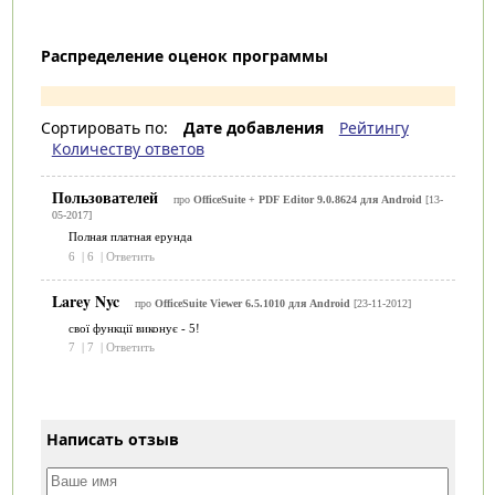
Распределение оценок программы
Сортировать по:
Дате добавления
Рейтингу
Количеству ответов
Пользователей
про
OfficeSuite + PDF Editor 9.0.8624 для Android
[13-
05-2017]
Полная платная ерунда
6
|
6
|
Ответить
Larey Nyc
про
OfficeSuite Viewer 6.5.1010 для Android
[23-11-2012]
свої функції виконує - 5!
7
|
7
|
Ответить
Написать отзыв