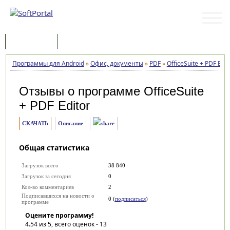
Программы
Статьи
Программы для Android
»
Офис, документы
»
PDF
»
OfficeSuite + PDF Edit
Отзывы о программе
OfficeSuite
+ PDF Editor
СКАЧАТЬ
Описание
Общая статистика
Загрузок всего
38 840
Загрузок за сегодня
0
Кол-во комментариев
2
Подписавшихся на новости о
0 (
подписаться
)
программе
Оцените программу!
4.54
из 5, всего оценок -
13