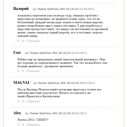
Валерий
про
Norton AntiVirus 2011 18.5.0.125
[15-03-2011]
пользуюсь нортоном уже полтора года, никаких проблем с
вирусами не испытывал. не нравится только одно, что он не
бесплатный, каждый месяц надо искать в инете новую версию.
решил попробовать аваст. нашол поставил, 3 дня поработал и
вирусняк пропустил такой, что винду еле востановил из архивной
копии. тамже оказался старый нортон, его и поставил. нортон
класный анвир.
6
|
6
|
Ответить
User
про
Norton AntiVirus 2011 18.5.0.125
[10-03-2011]
Ребята еще не придумали самый замечательный антивирус. Они
все хороши до определенного момента. Так что пользуйтесь чем
больше нравиться , проверено временем.
6
|
6
|
Ответить
MAGVAI
про
Norton AntiVirus 2011 18.5.0.125
[09-03-2011]
После Каспера Нортон нашёл несколько вирусов,а точнее все
кейгены мне блин подчистил. Ничего из опасного ни
нашёл.Вернулся к Касперскому.
6
|
6
|
Ответить
Alex
про
Norton AntiVirus 2011 18.5.0.125
[03-03-2011]
Norton 2011- СИЛА!!!
6
|
6
|
Ответить