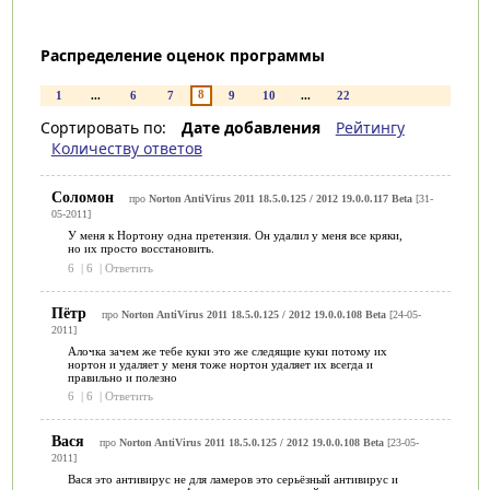
Распределение оценок программы
8
1
...
6
7
9
10
...
22
Сортировать по:
Дате добавления
Рейтингу
Количеству ответов
Соломон
про
Norton AntiVirus 2011 18.5.0.125 / 2012 19.0.0.117 Beta
[31-
05-2011]
У меня к Нортону одна претензия. Он удалил у меня все кряки,
но их просто восстановить.
6
|
6
|
Ответить
Пётр
про
Norton AntiVirus 2011 18.5.0.125 / 2012 19.0.0.108 Beta
[24-05-
2011]
Алочка зачем же тебе куки это же следящие куки потому их
нортон и удаляет у меня тоже нортон удаляет их всегда и
правильно и полезно
6
|
6
|
Ответить
Вася
про
Norton AntiVirus 2011 18.5.0.125 / 2012 19.0.0.108 Beta
[23-05-
2011]
Вася это антивирус не для ламеров это серьёзный антивирус и