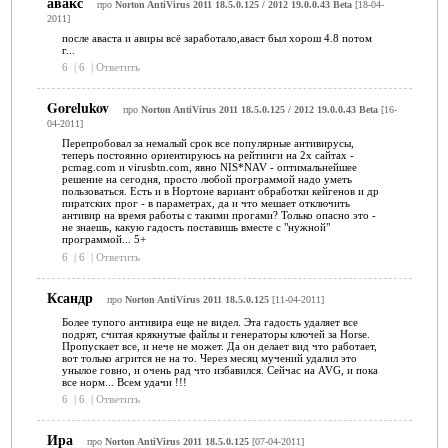
авакс
про
Norton AntiVirus 2011 18.5.0.125 / 2012 19.0.0.43 Beta
[18-04-
2011]
после аваста и авиры всё заработало,аваст был хорош 4.8 потом
г...
6
|
6
|
Ответить
Gorelukov
про
Norton AntiVirus 2011 18.5.0.125 / 2012 19.0.0.43 Beta
[16-
04-2011]
Перепробовал за немалый срок все популярные антивирусы,
теперь постоянно ориентируюсь на рейтинги на 2х сайтах -
pcmag.com и virusbtn.com, явно NIS*NAV - оптимальнейшее
решение на сегодня, просто любой программой надо уметь
пользоваться. Есть и в Нортоне вариант обработки кейгенов и др
пиратских прог - в параметрах, да и что мешает отключить
антивир на время работы с такими прогами? Только опасно это -
не знаешь, какую гадость поставишь вместе с "нужной"
программой... 5+
6
|
6
|
Ответить
Ксандр
про
Norton AntiVirus 2011 18.5.0.125
[11-04-2011]
Более тупого антивира еще не видел. Эта гадость удаляет все
подрят, считая крякнутые файлы и генераторы ключей за Horse.
Пропускает все, и нече не может. Да он делает вид что работает,
вот только агрится не на то. Через месяц мучений удалил это
унылое говно, и очень рад что избавился. Сейчас на AVG, и пока
все норм... Всем удачи !!!
6
|
6
|
Ответить
Ира
про
Norton AntiVirus 2011 18.5.0.125
[07-04-2011]