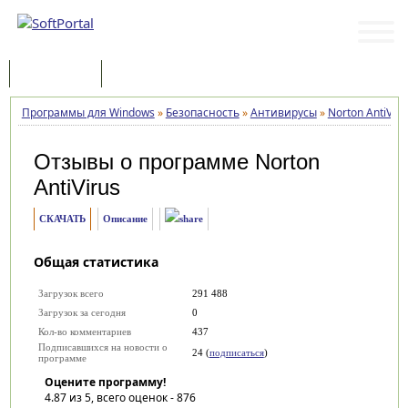
Программы
Статьи
Программы для Windows
»
Безопасность
»
Антивирусы
»
Norton AntiViru
Отзывы о программе
Norton
AntiVirus
СКАЧАТЬ
Описание
Общая статистика
Загрузок всего
291 488
Загрузок за сегодня
0
Кол-во комментариев
437
Подписавшихся на новости о
24 (
подписаться
)
программе
Оцените программу!
4.87
из 5, всего оценок -
876