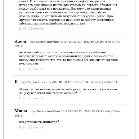
сказка. И это единственный (на мой взгляд) антивирь, для
которого невозможно найти кряк (только до первого обновления
может сработать)-вот показатель. Поэтому это единственная
купленная прога на моём компе. Каспер могу и на работе с
ключем взять, но от системы откусывает ресурсов - ужас. Про
другие что сказать, постоянно приносят на работу системники
заблокированные парнобанерами, и прочим.
6
|
6
|
Ответить
stason
про
Norton AntiVirus 2011 18.5.0.125 / 2012 19.0.0.108 Beta
[07-05-
2011]
не знаю чтоб нортон что пропустил он самому себе комп
недоверяет хватит качать нелегальный продукт с левых сайтов
потом еще говарить что что то пропустил все зависит от корявых
рук и мозгов
6
|
6
|
Ответить
Я
про
Norton AntiVirus 2011 18.5.0.125 / 2012 19.0.0.43 Beta
[30-04-2011]
Миша ты что на базаре сейчас тебе раз и рассказали тут всё купи
лицуху вот легальное тебе пожелание!!!!
6
|
6
|
Ответить
Миша
про
Norton AntiVirus 2011 18.5.0.125 / 2012 19.0.0.43 Beta
[28-04-
2011]
как установить активатор?
6
|
6
|
Ответить