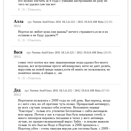
его нужно изучить за 4 года с умными настройками не разу не
чего не удалил сам так вот
6
|
6
|
Ответить
Алла
про
Norton AntiVirus 2011 18.5.0.125 / 2012 19.0.0.108 Beta
[22-05-
2011]
Нортон не любит куки.они важны? ничего страшного,если я их
оставлю и не буду удалять??
6
|
6
|
Ответить
Вася
про
Norton AntiVirus 2011 18.5.0.125 / 2012 19.0.0.108 Beta
[20-05-
2011]
говно этот norton все мне лицензионные игры удалил без моего
ведома, все встроенные проги заблокировал, ниче не дает делать,
вирусняк на новой винде нашел,хотя ей никто не пользовался; не
понятное меню, в общем х...ня
6
|
6
|
Ответить
Дед
про
Norton AntiVirus 2011 18.5.0.125 / 2012 19.0.0.108 Beta
[07-05-
2011]
Нортоном пользуюсь с 2000 года по сей день. Был период, когда
я с него слез, но об причине чуть позже. Прекрасный антивирус,
во всех случаях показал себя отлично. Вспомните первые
"бластеры" - только его утилитки бесплатные с сайта вычищали
всю заразу. Потом у нас в городе был бум локальных сетей, и
много пионеров мерялись письками в чатах у кого антивирь
лучше, но пришел великалепный вирус Sality - в локалке выжили
только те кто был на Ноде и Нортоне. в 2006 пришлось с
Нортона уйти - очень тяжелая версия для системы была. с 2009 -