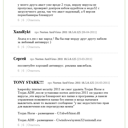
у моего друга аваст уже вроде 2 года, ниразу вирусы не
пропускал, проверяет доктром вэбом курейтом и нодо32 с
загрузочного диска, так что аваст надежный, а 6 версия
порнобаннеры блокирует
6
|
6
|
Ответить
XazaRykt
про
Norton AntiVirus 2011 18.5.0.125
[06-04-2011]
Ахаха я х.ею с вас народ ! Вы бы еще морду друг другу набили
за любимый антивирус )
6
|
6
|
Ответить
Сергей
про
Norton AntiVirus 2011 18.5.0.125
[23-03-2011]
посоветуйте хороший антивирус. реклама заколебала.
6
|
6
|
Ответить
TONY STARK!!!
про
Norton AntiVirus 2011 18.5.0.125
[16-03-2011]
kaspersky internet security 2011 не смог удалить Trojan Horse и
Trojan.ADH ,после установки norton antivirus 2011 он удалил эти
вирусы ,эти вирусы блокироют все папки и программы ,в панеле
управления появляются папки без имени и когда пытаешся
выключить комп то вылазиет сообщение "у вас недостаточно прав
для выключения или перезагрузки компа"
Trojan Horse - размещение - С/1sbw6/hinst.dll
Trojan.ADH - размещение - С/windows/system32/uninstall.exe
6
|
6
|
Ответить