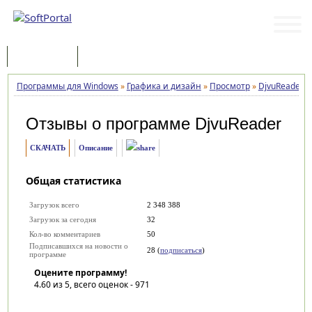
Программы
Статьи
Программы для Windows
»
Графика и дизайн
»
Просмотр
»
DjvuReader
»
Отзывы о программе
DjvuReader
СКАЧАТЬ
Описание
Общая статистика
Загрузок всего
2 348 388
Загрузок за сегодня
32
Кол-во комментариев
50
Подписавшихся на новости о
28 (
подписаться
)
программе
Оцените программу!
4.60
из 5, всего оценок -
971