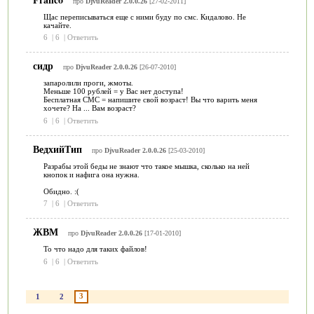
про
DjvuReader 2.0.0.26
[27-02-2011]
Щас переписываться еще с ними буду по смс. Кидалово. Не
качайте.
6
|
6
|
Ответить
сидр
про
DjvuReader 2.0.0.26
[26-07-2010]
запаролили проги, жмоты.
Меньше 100 рублей = у Вас нет доступа!
Бесплатная СМС = напишите свой возраст! Вы что варить меня
хочете? На ... Вам возраст?
6
|
6
|
Ответить
ВедхийТип
про
DjvuReader 2.0.0.26
[25-03-2010]
Разрабы этой беды не знают что такое мышка, сколько на ней
кнопок и нафига она нужна.
Обидно. :(
7
|
6
|
Ответить
ЖВМ
про
DjvuReader 2.0.0.26
[17-01-2010]
То что надо для таких файлов!
6
|
6
|
Ответить
3
1
2