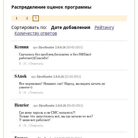
Распределение оценок программы
3
1
2
Сортировать по:
Дате добавления
Рейтингу
Количеству ответов
Ксения
про
DjvuReader 2.0.0.26
[03-05-2011]
Скачалось без проблем,бесплатно и без SMS)всё
работает))Спасибо!
6
|
6
|
Ответить
SAnek
про
DjvuReader 2.0.0.26
[25-03-2011]
Все нормально! Никаких смс! Народ, вы видать качать не
умеете=)
6
|
6
|
Ответить
Henrier
про
DjvuReader 2.0.0.26
[05-03-2011]
Где кому пароль а-ля СМС попалось?!
Только что запустилось всё, вы где качали-то все?
У меня всё работает!
6
|
6
|
Ответить
Franco