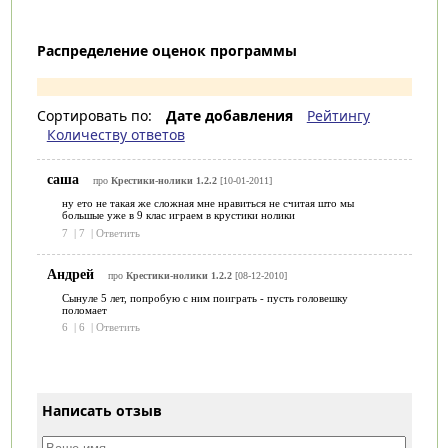
Распределение оценок программы
Сортировать по:
Дате добавления
Рейтингу
Количеству ответов
саша
про
Крестики-нолики 1.2.2
[10-01-2011]
ну ето не такая же сложная мне нравиться не считая што мы
большые уже в 9 клас играем в крустики нолики
7
|
7
|
Ответить
Андрей
про
Крестики-нолики 1.2.2
[08-12-2010]
Сынуле 5 лет, попробую с ним поиграть - пусть головешку
поломает
6
|
6
|
Ответить
Написать отзыв