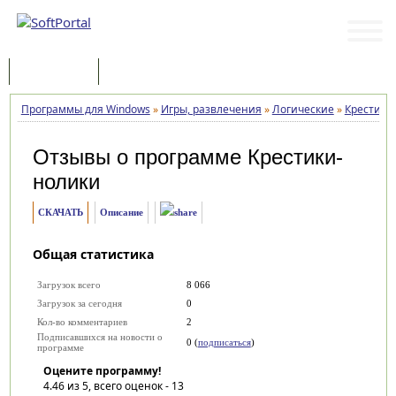
Программы
Статьи
Программы для Windows
»
Игры, развлечения
»
Логические
»
Крестики
Отзывы о программе
Крестики-
нолики
СКАЧАТЬ
Описание
Общая статистика
Загрузок всего
8 066
Загрузок за сегодня
0
Кол-во комментариев
2
Подписавшихся на новости о
0 (
подписаться
)
программе
Оцените программу!
4.46
из 5, всего оценок -
13