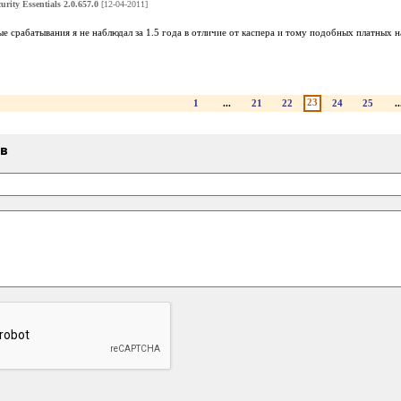
urity Essentials 2.0.657.0
[12-04-2011]
 срабатывания я не наблюдал за 1.5 года в отличие от каспера и тому подобных платных на*б
23
1
...
21
22
24
25
..
ыв