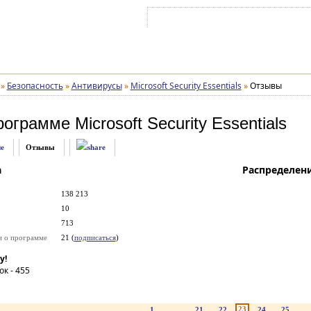
Войти на аккаунт
Зарегистрироваться
»
Безопасность
»
Антивирусы
»
Microsoft Security Essentials
»
Отзывы
рограмме
Microsoft Security Essentials
е
Отзывы
а
Распределен
138 213
10
713
и о программе
21 (
подписаться
)
у!
ок -
455
23
1
...
21
22
24
25
..