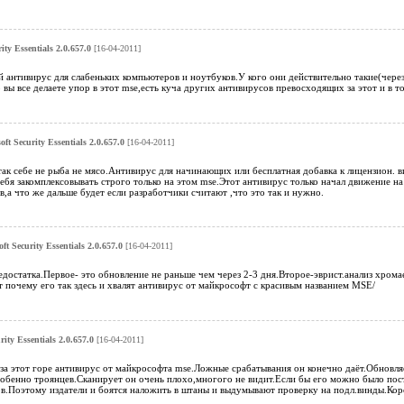
ity Essentials 2.0.657.0
[16-04-2011]
й антивирус для слабеньких компьютеров и ноутбуков.У кого они действительно такие(через
 вы все делаете упор в этот mse,есть куча других антивирусов превосходящих за этот и в т
oft Security Essentials 2.0.657.0
[16-04-2011]
так себе не рыба не мясо.Антивирус для начинающих или бесплатная добавка к лицензион. в
ебя закомплексовывать строго только на этом mse.Этот антивирус только начал движение на
в,а что же дальше будет если разработчики считают ,что это так и нужно.
ft Security Essentials 2.0.657.0
[16-04-2011]
достатка.Первое- это обновление не раньше чем через 2-3 дня.Второе-эврист.анализ хром
т почему его так здесь и хвалят антивирус от майкрософт с красивым названием MSE/
rity Essentials 2.0.657.0
[16-04-2011]
за этот горе антивирус от майкрософта mse.Ложные срабатывания он конечно даёт.Обновляе
обенно троянцев.Сканирует он очень плохо,многого не видит.Если бы его можно было пост
ов.Поэтому издатели и боятся наложить в штаны и выдумывают проверку на подл.винды.Коро