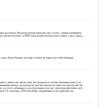
 них ругаетесь.Неужели нельзя написать про то,кто с каким антивирём
 грузил систему -к MSE пока вопросов нет,хотел узнать у вас,а здесь....
 здесь.Анти-баннер поставь и мозги не парь,если тебя баннеры
амп у меня уже около семи лет трудился со всеми антивирусами, и не
авливал винду, ни каспер ни нод ни нортон ни аваст ни доктор веб ни
и. до етого антивируса на етом кампе я не мог загрузить фотошоп цс4,
ум 1.6 гигагерц, 1024 мегабайт оперативки) и все работает до