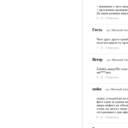
> внимание у кого вин
< программа проверяет
Да какая разница каку
6
|
6
|
Ответить
Гость
про
Microsoft Sec
Чего друг друга грызё
получил какую-ту проб
7
|
6
|
Ответить
Ветер
про
Microsoft Sec
Zubikk,ламер!Не гони 
заё***ают.
6
|
6
|
Ответить
sasha
про
Microsoft Secu
скажу, я подписан на 
фига один за одним ан
авира нифига не обнов
очень он лагал у меня
сегоднешнего дня афиге
6
|
6
|
Ответить