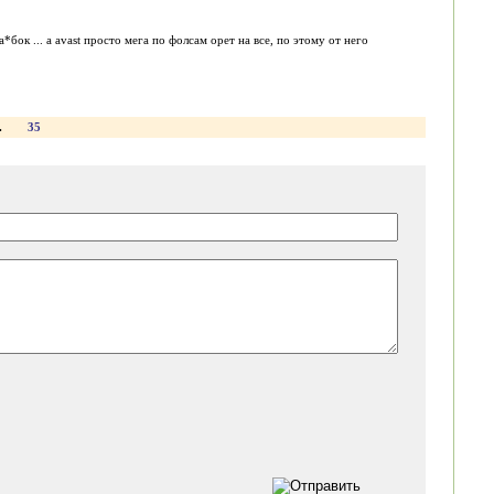
ок ... а avast просто мега по фолсам орет на все, по этому от него
.
35