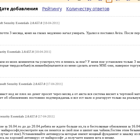
Дате добавления
Рейтингу
Количеству ответов
ft Security Essentials 2.0.657.0
[18-04-2011]
почти 3 месяца, комп на глазах медленно начал умирать. Удалил и поставил Avira. После пе
urity Essentials 2.0.657.0
[18-04-2011]
ком из моих комментов ты усмотрел,что я пенюсь за mse? У меня mse установлен только 3 м
оторые твердолобые(см.никнейм)пытаются из меня сделать агента MSE-они, наверное торгу
soft Security Essentials 2.0.657.0
[17-04-2011]
 аваст нод не плох но денег просит через месяц а от авста вся система виснет к чертовой м
ет об обновлениях постоянно подтверждаешь и все ест мало и реагирует только на реальну
ecurity Essentials 2.0.657.0
[17-04-2011]
ие за 16.04.то до до 20.04.ребята не ждите больше их,та и бестолковые обновления за 16.
т майкрософт,посмотрите как он пенится за свой mse и шипит как чайник.Гостям этим безы
лучае от mse).Устанавливайте антивирусы которые имеют мощный фундамент и закалку из п
сь на хороший антивирус от майкрософт ,а получаете взамен кота в мешке.