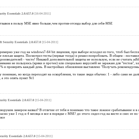
urity Essentials 2.0.657.0
[16-04-2011]
зывов в пользу MSE явно больше,чем против-отсюда выбор для себя-MSE
t Security Essentials 2.0.657.0
[15-04-2011]
римерно уже год на windows7-64 bit лицензия, при выборе исходил из того, чтоб был беспла
е плохая защита. Посмотрел тесты (первые тогда) и решил попробовать. В общем - постави
роизводителей - чисто! Никакой дополнительной защиты не использую, если не считать adblo
мами не пользуюсь (кряки и прочее) или специально вируснёй не заражаю для "тестов", хо
0% и проверять каждый день. В настройках обновления выставлено "Получать рекомендуемы
понимаю, но когда переходят на оскорбления, то такие люди обычно: 1 - либо сами не далёк
, а это опять пункт №1
urity Essentials 2.0.657.0
[15-04-2011]
воруким ламером назвал? В отличие от тебя я понимаю что такое ложное срабатывание и в 
асно уже 1 год и 4 месяца и все в порядке c MSE! до этого сидел год на висте и снес ее по
 все
curity Essentials 2.0.657.0
[15-04-2011]