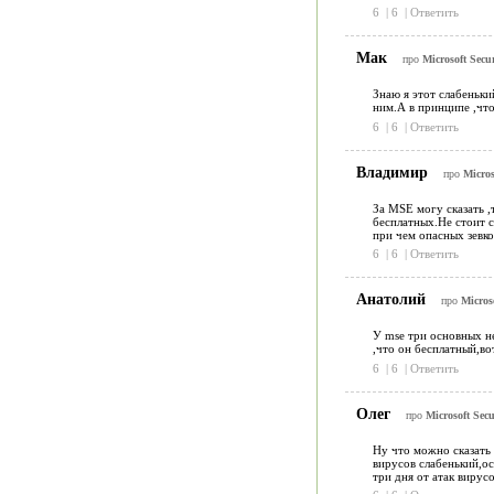
6
|
6
|
Ответить
Мак
про
Microsoft Secur
Знаю я этот слабеньки
ним.А в принципе ,что
6
|
6
|
Ответить
Владимир
про
Micros
За MSE могу сказать ,
бесплатных.Не стоит с
при чем опасных зевко
6
|
6
|
Ответить
Анатолий
про
Microso
У mse три основных не
,что он бесплатный,во
6
|
6
|
Ответить
Олег
про
Microsoft Secu
Ну что можно сказать 
вирусов слабенький,ос
три дня от атак вирус