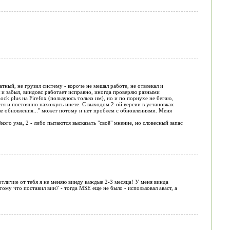
тный, не грузил систему - короче не мешал работе, не отвлекал и
л и забыл, виндовс работает исправно, иногда проверяю разными
ck plus на Firefox (пользуюсь только им), но и по порнухе не бегаю,
тя и постоянно нахожусь инете. С выходом 2-ой версии в установках
е обновления..." может потому и нет проблем с обновлениями. Меня
ого ума, 2 - либо пытаются высказать "своё" мнение, но словесный запас
отличие от тебя я не меняю винду каждые 2-3 месяца! У меня винда
 тому что поставил вин7 - тогда MSE еще не было - использовал аваст, а