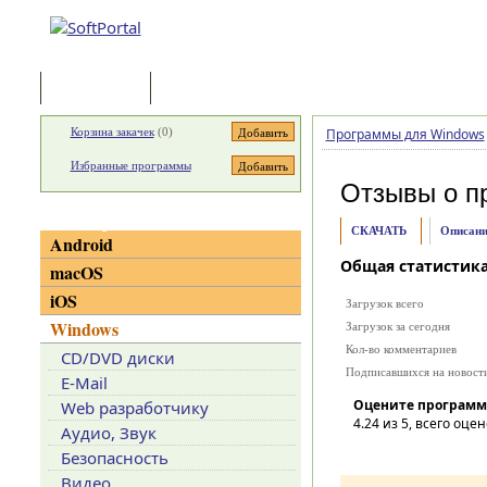
Программы
Статьи
Корзина закачек
(
0
)
Программы для Windows
Избранные программы
Отзывы о п
Категории
СКАЧАТЬ
Описани
Android
Общая статистик
macOS
iOS
Загрузок всего
Windows
Загрузок за сегодня
Кол-во комментариев
CD/DVD диски
Подписавшихся на новост
E-Mail
Оцените программ
Web разработчику
4.24
из 5, всего оцен
Аудио, Звук
Безопасность
Видео