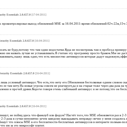
urity Essentials 2.0.657.0
[17-04-2011]
 проконтролировал выход обновлений MSE за 16.04.2011-время обновлений:02ч-22м,15ч-
ecurity Essentials 2.0.657.0
[16-04-2011]
исать не буду,потому что там одни недостатки.Куда не посмотришь там и пробел,к пример
ожно им назвать лучше не устанавливать.Я считаю эту программу просто браком.Mse не дас
навливать,скажу лишь одно,что есть множество антивирусов которые дадут надежную,эффек
Security Essentials 2.0.657.0
[16-04-2011]
 лишь условный антивирус.Что есть,что нету его.Обновления бестолковые одним словом ск
то ее там нету.На новые угрозы совсем не реагирует,да и на старые тоже через два раза на
алении и прочей дряни.Короче говоря очень слабенький антивирус и не потому,что он бесп
urity Essentials 2.0.657.0
[16-04-2011]
ишут, не пойму,здесь что-фанклуб или форум? Насчёт того,что MSE обновляется раз в 2-3 д
2-3 раза в сутки-непонятно зачем заведомо выкладывать неправду-лично у меня создалось в
Пишут что плюсы MSE в его бесплатности-бесплатных антивирусов в интернете полным-пол
то им за это микрософт платит.