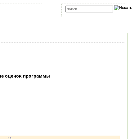
Карта сайта
RSS
Расширенный поиск
ие оценок программы
.
35