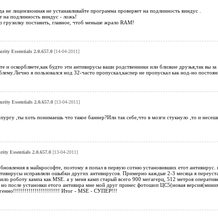
да не лицензионная не устанавливайте программа проверяет на подлинность виндус .
 на подлинность виндус - ложь!
ю грузилку поставить, главное, чтоб меньше жрало RAM!
urity Essentials 2.0.657.0
[14-04-2011]
те и оскорбляете,как будто эти антивирусы ваши родственники или близкие друзья,так вы за
лему.Лично я пользовался нод 32-часто пропускал,каспер не пропускал как нод-но постоянно
urity Essentials 2.0.657.0
[13-04-2011]
пургу ,ты хоть понимаешь что такое баннер?Или так себе,что в мозги стукнуло ,то и несешь
rity Essentials 2.0.657.0
[13-04-2011]
обновления в майкрософте, поэтому я попал в первую сотню установивших етот антивирус. к
тивирусы исправляли ошыбки других антивирусов. Примерно каждые 2-3 месяца я переустан
ило роботу кампа как MSE. а у меня камп старый всего 900 мегагерц, 512 метров оперативк
. но после установки етого антивира мне мой друг принес фотошоп ЦС5(новая версия(миним
нно!!!!!!!!!!!!!!!!!!!!!!!! Итог - MSE - СУПЕР!!!