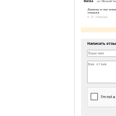
Васка
про
Microsoft Sec
Диамонд от mse ложные
отказался
6
|
6
|
Ответить
Написать отз