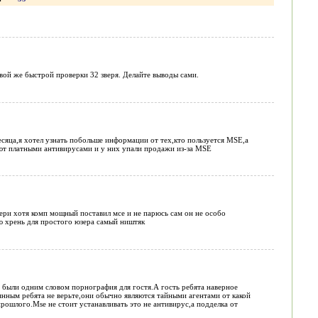
рвой же быстрой проверки 32 зверя. Делайте выводы сами.
есяца,я хотел узнать побольше информации от тех,кто пользуется MSE,а
ют платными антивирусами и у них упали продажи из-за MSE
атери хотя комп мощный поставил мсе и не парюсь сам он не особо
ю хрень для простого юзера самый ништяк
04 были одним словом порнография для гостя.А гость ребята наверное
мянным ребята не верьте,они обычно являются тайными агентами от какой
рошлого.Mse не стоит устанавливать это не антивирус,а подделка от