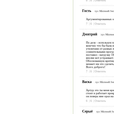
6
|
6
|
Ответить
Гость
про
Microsoft Sec
Аргументированных от
7
|
6
|
Ответить
Дмитрий
про
Microsof
По делу - использую п
конечно что бы была н
утилитами от разных п
сомнительными програм
поставил - нагрузку 1
вполне всё устраивает.
Обоснованную критику 
мешает им это сделать
Всего доброго!
7
|
6
|
Ответить
Васка
про
Microsoft Sec
Артур это ты меня кри
стоит и работает прекр
он поверь мне орал на
6
|
6
|
Ответить
Серыё
про
Microsoft Se