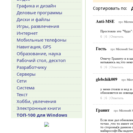
Графика и дизайн
Сортировать по:
Деловые программы
Диски и файлы
Anti-MSE
про
Microso
Игры, развлечения
Простояло это "Чудо" 
Интернет
6
|
6
|
Ответить
Мобильные телефоны
Навигация, GPS
Гость
про
Microsoft Sec
Образование, наука
Отвечу Граниту-и в ка
Рабочий стол, десктоп
натыкаюсь на,что нек
Разработчику
6
|
6
|
Ответить
Серверы
glebchik009
Сети
про
Micro
Система
у меня стояли и нод и
обновляется но извеща
Текст
6
|
6
|
Ответить
Хобби, увлечения
Электронные книги
Гранит
про
Microsoft S
ТОП-100 для Windows
Если mse дал обновлен
точно ,что то имеет о
то стороны(в данном с
майкрософт.Вы надеете