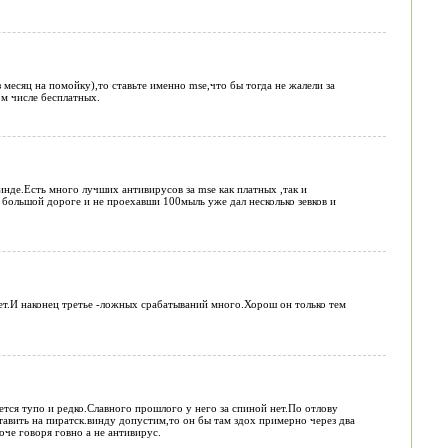
 месяц на помойку),то ставьте именно mse,что бы тогда не жалели за
ом числе бесплатных.
инде.Есть много лучших антивирусов за mse как платных ,так и
 большой дороге и не проехавши 100мыль уже дал несколько зевков и
ает.И наконец третье -ложных срабатываний много.Хорош он только тем
тся тупо и редко.Славного прошлого у него за спиной нет.По отлову
авить на пиратск.винду допустим,то он бы там здох примерно через два
че говоря говно а не антивирус.