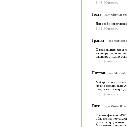
6
|
6
|
Ответить
Гость
про
Microsoft Sec
Для особо неверующих
6
|
6
|
Ответить
Гранит
про
Microsoft S
О недостатках mse я п
антивирус если его м
антивирус нужно уста
6
|
6
|
Ответить
Плутон
про
Microsoft 
Майкрософт это всего
можно сказать даже ,ч
следов,хвостов при уд
6
|
6
|
Ответить
Гость
про
Microsoft Sec
О каких фанатах MSE п
обновления поступают 
фактов и аргументов.
MSE,можно подумать ч