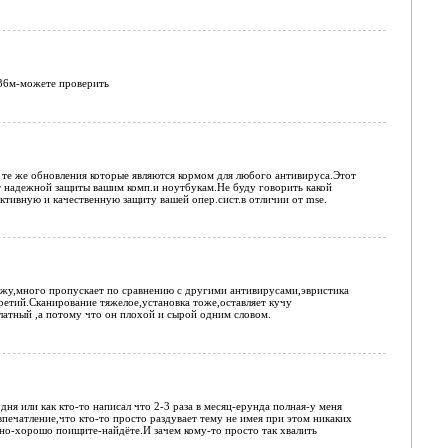
36м-можете проверить
у те же обновления которые являются кормом для любого антивируса.Этот
т надежной защиты вашим комп.и ноутбукам.Не буду говорить какой
тивную и качественную защиту вашей опер.сист.в отличии от mse.
ажу,много пропускает по сравнению с другими антивирусами,эвристика
 третий.Сканирование тяжелое,установка тоже,оставляет кучу
латный ,а потому что он плохой и сырой одним словом.
ня или как кто-то написал что 2-3 раза в месяц-ерунда полная-у меня
печатление,что кто-то просто раздувает тему не имея при этом никаких
но-хорошо поищите-найдёте.И зачем кому-то просто так хвалить