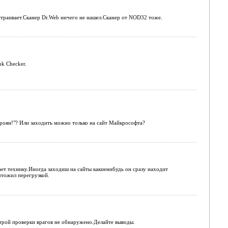
страивает.Сканер Dr.Web ничего не нашел.Сканер от NOD32 тоже.
nk Checker.
- троян!"? Или заходить можно только на сайт Майкрософта?
ает технику.Иногда заходиш на сайты какиенибудь он сразу находит
ичтожил перегрузкой.
ыстрой проверки врагов не обнаружено.Делайте выводы.