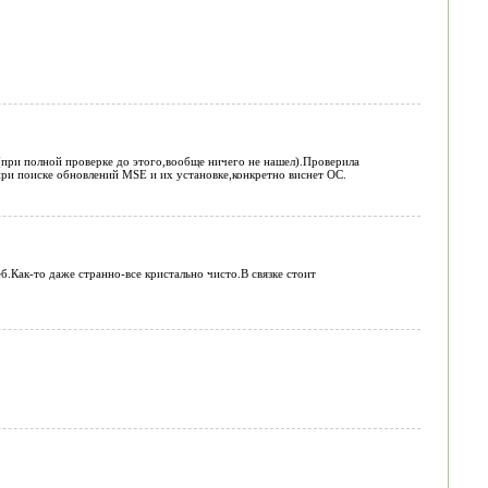
при полной проверке до этого,вообще ничего не нашел).Проверила
при поиске обновлений MSE и их установке,конкретно виснет ОС.
Как-то даже странно-все кристально чисто.В связке стоит