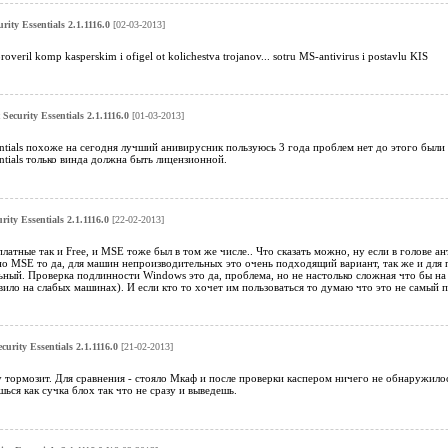
rity Essentials 2.1.1116.0
[02-03-2013]
roveril komp kasperskim i ofigel ot kolichestva trojanov... sotru MS-antivirus i postavlu KIS
 Security Essentials 2.1.1116.0
[01-03-2013]
sentials похоже на сегодня лучший анивирусник пользуюсь 3 года проблем нет до этого были
entials только винда должна быть лицензионной.
rity Essentials 2.1.1116.0
[22-02-2013]
латные так и Free, и MSE тоже был в том же числе.. Что сказать можно, ну если в голове ан
но MSE то да, для машин непроизводительных это очень подходящий вариант, так же и для
ный. Проверка подлинности Windows это да, проблема, но не настолько сложная что бы на н
вило на слабых машинах). И если кто то хочет им пользоваться то думаю что это не самый 
curity Essentials 2.1.1116.0
[21-02-2013]
 тормозит. Для сравнения - стояло Мкаф и после проверки каспером ничего не обнаружилось
шься как сучка блох так что не сразу и выведешь.