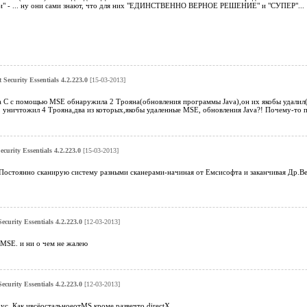
и" - ... ну они сами знают, что для них "ЕДИНСТВЕННО ВЕРНОЕ РЕШЕНИЕ" и "СУПЕР"...
 Security Essentials 4.2.223.0
[15-03-2013]
а С с помощью MSE обнаружила 2 Трояна(обновления программы Java),он их якобы удалил(
, уничтожил 4 Трояна,два из которых,якобы удаленные MSE, обновления Java?! Почему-то 
ecurity Essentials 4.2.223.0
[15-03-2013]
Постоянно сканирую систему разными сканерами-начиная от Емсисофта и заканчивая Др.Веб.
Security Essentials 4.2.223.0
[12-03-2013]
 MSE. и ни о чем не жалею
Security Essentials 4.2.223.0
[12-03-2013]
рус. Как ивсёостальноеотMS кроме развечто directX.