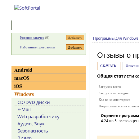
Программы
Статьи
Корзина закачек
(
0
)
Программы для Windows
Избранные программы
Отзывы о п
Категории
СКАЧАТЬ
Описани
Android
Общая статистик
macOS
iOS
Загрузок всего
Windows
Загрузок за сегодня
Кол-во комментариев
CD/DVD диски
Подписавшихся на новост
E-Mail
Оцените программ
Web разработчику
4.24
из 5, всего оцен
Аудио, Звук
Безопасность
Видео