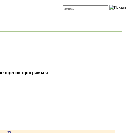
Карта сайта
RSS
Расширенный поиск
ие оценок программы
.
35