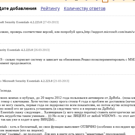
Дате добавления
Рейтингу
Количеству ответов
oft Security Essentials 4.2.223.0
[27-03-2013]
лжно, проверь соответствие версий, или попробуй здесь,http://support.microsoft.com/mats/wi
urity Essentials 4.2.223.0
[26-03-2013]
S - сильно тормозит систему и зависает на обновлении.Решил поэкспериментировать с MSE
имент продолжается.
ро
Microsoft Security Essentials 4.2.223.0
[21-03-2013]
Господа.
.
своих компах и нубуках, до 20 марта 2012 года пользовался антивирем от ДрВэба.. (пока к
 гемор с ключиками. Хотя честно скажу прога стояла 4 года и проблем не доставляла (начин
не могу сказать, первые года он лидировал по всем показателям, но потом жутко испортил
 по новой его не удалось установить (в следствии чего и я перешел на ДрВэба).
 Essentials скажу следующее... Халямщикам (у кого винда пиратка) ставить категорически за
влять неудобства таким умникам... ))) Но если у вас ЛИЦЕНЗ от любой WIDOWS - то этот ант
 так как уже в ходит в цену ВИНДЫ)...
sentials - хоть и бесплатный, но свои функции выполняет ОТЛИЧНО (особенно в последнее вр
им знакомым (кто на лицензе).
чки" (халявы) - не подходит.. Для них в инете есть много "заманчивых" предложений.