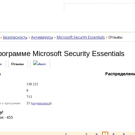
Войти на аккаунт
Зарегистрироваться
»
Безопасность
»
Антивирусы
»
Microsoft Security Essentials
»
Отзывы
рограмме
Microsoft Security Essentials
е
Отзывы
а
Распределен
138 221
8
713
и о программе
21 (
подписаться
)
у!
ок -
455
7
1
...
5
6
8
9
..