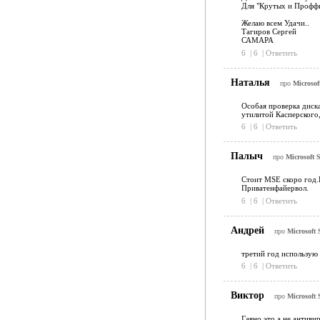
Для "Крутых и Профф
Желаю всем Удачи..
Тагиров Сергей
САМАРА
6
|
6
|
Ответить
Наталья
про
Microsoft
Особая проверка диск
утилитой Касперского
6
|
6
|
Ответить
Палыч
про
Microsoft S
Стоит MSE скоро год.
Приватенфайервол.
6
|
6
|
Ответить
Андрей
про
Microsoft 
третий год использую
6
|
6
|
Ответить
Виктор
про
Microsoft 
Гавно это а не антиви