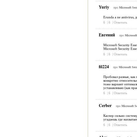
Yuriy
про
Microsoft Secu
Erunda a ne antivirus, p
6
|
6
|
Ответить
Евгений
про
Microsoft
Microsoft Security Es
Microsoft Security Ess
6
|
6
|
Ответить
fil224
про
Microsoft Secu
Пробовал разные, как п
конкретно относитель
тоже вариант оптималь
устанавливаю (как пра
6
|
6
|
Ответить
Cerber
про
Microsoft Se
Каспер сильно систему
угадаешь где нахватае
6
|
6
|
Ответить