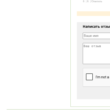
6
|
6
|
Ответить
Написать отз