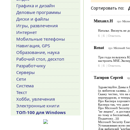
Графика и дизайн
Сортировать по:
Деловые программы
Диски и файлы
Михаил.Н
про
Micros
Игры, развлечения
Наталье. Виснуть не до
Интернет
6
|
6
|
Ответить
Мобильные телефоны
Навигация, GPS
Renat
про
Microsoft Sec
Образование, наука
Три года пользуюсь KI
Рабочий стол, десктоп
настроить MSE.Экспер
Разработчику
6
|
6
|
Ответить
Серверы
Тагиров Сергей
Сети
п
Система
Здравствуйте Дамы и 
(и любители халявы...)
Текст
Скажу честно, что на 
перемудрили, и теперь
Хобби, увлечения
Про Каспера хорошего 
Электронные книги
Каспера так, что даже
Про Microsoft Security
ТОП-100 для Windows
"не лиценз".. и доста
по тому и бесплатный,
Подытожу...)))
Microsoft Security Es
Устанавливаю всем сво
Для любителей "клубни