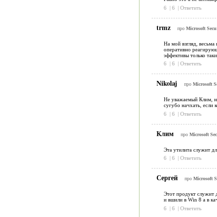
6
|
6
|
Ответить
trmz
про
Microsoft Secur
На мой взгляд, весьма
оперативно реагирующ
эффективы только такие
6
|
6
|
Ответить
Nikolaj
про
Microsoft S
Не уважаемый Клим, н
сугубо начхать, если 
6
|
6
|
Ответить
Клим
про
Microsoft Sec
Эта утилита служит дл
6
|
6
|
Ответить
Сергей
про
Microsoft S
Этот продукт служит д
и вшили в Win 8 а в к
6
|
6
|
Ответить