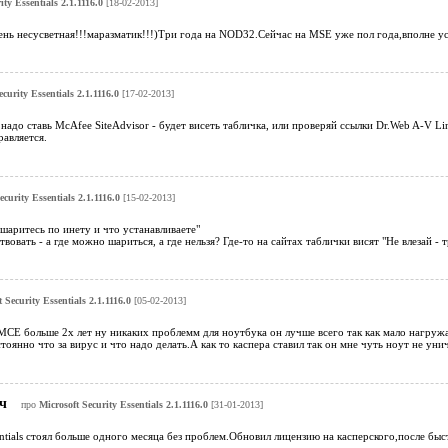
ity Essentials 2.1.1116.0
[18-02-2013]
ень несусветная!!!маразматик!!!)Три года на NOD32.Сейчас на MSE уже пол года,вполне у
ecurity Essentials 2.1.1116.0
[17-02-2013]
 надо ставь McAfee SiteAdvisor - будет висеть табличка, или проверяй ссылки Dr.Web A-V Li
авляется.
ecurity Essentials 2.1.1116.0
[15-02-2013]
 шаритесь по инету и что устанавливаете"
вовать - а где можно шариться, а где нельзя? Где-то на сайтах таблички висят "Не влезай 
 Security Essentials 2.1.1116.0
[05-02-2013]
МСЕ больше 2х лет ну никаких проблемм для ноутбука он лучше всего так как мало нагруж
тоянно что за вирус и что надо делать.А как то каспера ставил так он мне чуть ноут не ун
ич
про
Microsoft Security Essentials 2.1.1116.0
[31-01-2013]
sentials стоял больше одного месяца без проблем.Обновил лицензию на касперского,после б