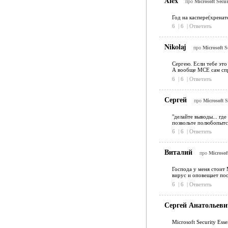
Alex
про
Microsoft Secur
Год на каспере(хренат
6
|
6
|
Ответить
Nikolaj
про
Microsoft S
Сергею. Если тебе это
А вообще МСЕ сам спр
6
|
6
|
Ответить
Сергей
про
Microsoft S
"делайте выводы... где
позвольте полюбопытст
6
|
6
|
Ответить
Виталий
про
Microsoft
Господа у меня стоит 
вирус и оповещает пос
6
|
6
|
Ответить
Сергей Анатольев
Microsoft Security Es