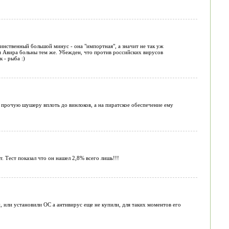
инственный большой минус - она "импортная", а значит не так уж
 Авира больны тем же. Убежден, что против российских вирусов
 - рыба :)
прочую шушеру вплоть до винлоков, а на пиратское обеспечение ему
. Тест показал что он нашел 2,8% всего лишь!!!
, или установили ОС а антивирус еще не купили, для таких моментов его