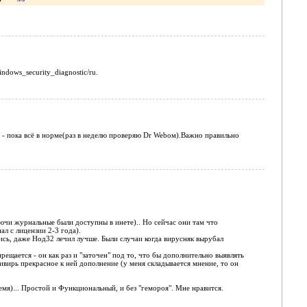
ndows_security_diagnostic/ru.
 - пока всё в норме(раз в неделю проверяю Dr Webом).Важно правильно
лючи журнальные были доступны в инете).. Но сейчас они там что
ал с лицензии 2-3 года).
ись, даже Нод32 лечил лучше. Были случаи когда вирусняк вырубал
прещается - он как раз и "заточен" под то, что бы дополнительно выявлять
ивирь прекрасное к ней дополнение (у меня складывается мнение, то он
емя)... Простой и Функциональный, и без "гемороя". Мне нравится.