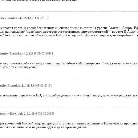
ity Essentials 4.2.223.0
[11-03-2013]
 неплохая прога, и среди бесплатных и ненавороченных стоит на уровне Аваста и Авиры. Ед
ая на появление "новейших шедевров отечественных вирусотворителей" - врочем И Аваст и
 "советские вирусологи" как Доктор Вэб и Касперский. Но, как говорится, на безрыбье и рак
ecurity Essentials 4.2.223.0
[09-03-2013]
е надо считать себя самым умным и широколобым - МС прекрасно обнаруживает троянов и 
конечно там нет вирусов.
urity Essentials 2.1.1116.0
[05-03-2013]
я выявления пиратского ПО, а узколобые думают что это антивирус, да еще как расхваливают
ecurity Essentials 2.1.1116.0
[02-03-2013]
ля временной базовой защиты, допустим у Вас кончилась лицензия и Вы ее еще не продлили
ачестве основного его не рекомендуют даже производители.