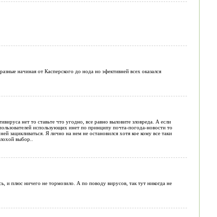
 разные начиная от Касперского до нода но эфективней всех оказался
тивируса нет то ставьте что угодно, все равно выловите зловреда. А если
 пользователей использующих инет по принципу почта-погода-новости то
ей зацикливаться. Я лично на нем не остановился хотя кое кому все таки
плохой выбор..
, и плюс ничего не тормозило. А по поводу вирусов, так тут никогда не