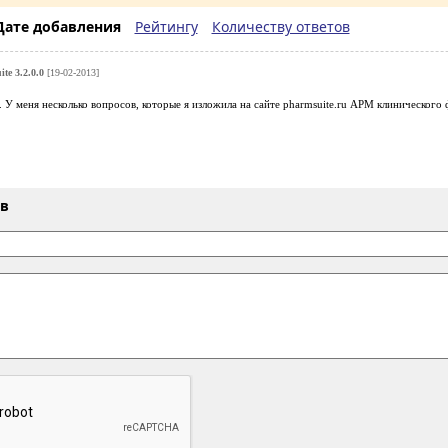
Дате добавления
Рейтингу
Количеству ответов
te 3.2.0.0
[19-02-2013]
 У меня несколько вопросов, которые я изложила на сайте pharmsuite.ru АРМ клинического 
ыв