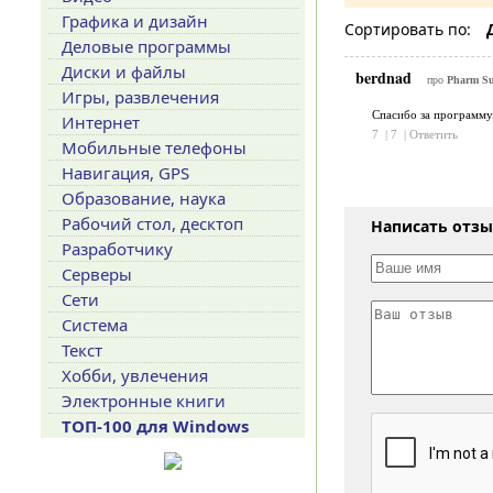
Графика и дизайн
Сортировать по:
Деловые программы
Диски и файлы
berdnad
про
Pharm Sui
Игры, развлечения
Спасибо за программу.
Интернет
7
|
7
|
Ответить
Мобильные телефоны
Навигация, GPS
Образование, наука
Рабочий стол, десктоп
Написать отз
Разработчику
Серверы
Сети
Система
Текст
Хобби, увлечения
Электронные книги
ТОП-100 для Windows