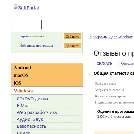
Программы
Статьи
Корзина закачек
(
0
)
Программы для Windows
Избранные программы
Отзывы о п
Категории
СКАЧАТЬ
Описани
Android
Общая статистик
macOS
iOS
Загрузок всего
Windows
Загрузок за сегодня
Кол-во комментариев
CD/DVD диски
Подписавшихся на новост
E-Mail
Оцените программ
Web разработчику
5.00
из 5, всего оцен
Аудио, Звук
Безопасность
Видео