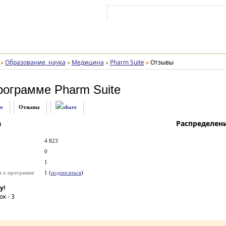
Войти на аккаунт
Зарегистрироваться
»
Образование, наука
»
Медицина
»
Pharm Suite
»
Отзывы
рограмме
Pharm Suite
е
Отзывы
а
Распределен
4 823
0
1
и о программе
1 (
подписаться
)
у!
ок -
3