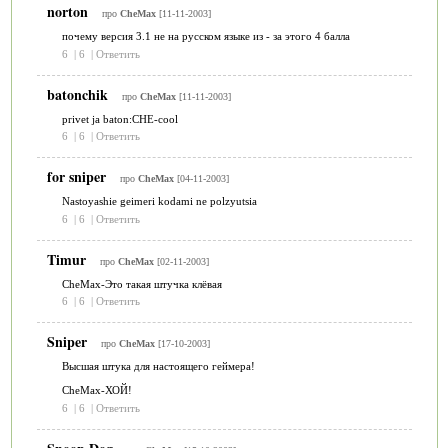
norton
про
CheMax
[11-11-2003]
почему версия 3.1 не на русском языке из - за этого 4 балла
6
|
6
|
Ответить
batonchik
про
CheMax
[11-11-2003]
privet ja baton:CHE-cool
6
|
6
|
Ответить
for sniper
про
CheMax
[04-11-2003]
Nastoyashie geimeri kodami ne polzyutsia
6
|
6
|
Ответить
Timur
про
CheMax
[02-11-2003]
CheMax-Это такая штучка клёвая
6
|
6
|
Ответить
Sniper
про
CheMax
[17-10-2003]
Высшая штука для настоящего геймера!
CheMax-ХОЙ!
6
|
6
|
Ответить