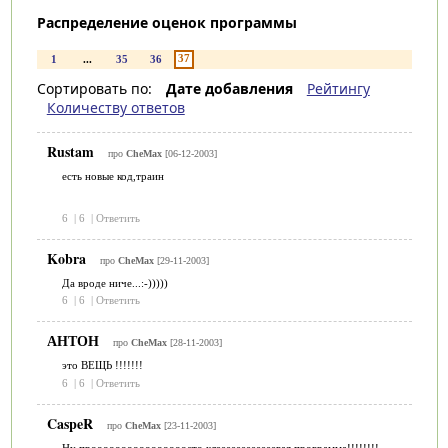
Распределение оценок программы
37
1
...
35
36
Сортировать по:
Дате добавления
Рейтингу
Количеству ответов
Rustam
про
CheMax
[06-12-2003]
есть новые код,траин
6
|
6
|
Ответить
Kobra
про
CheMax
[29-11-2003]
Да вроде ниче...:-)))))
6
|
6
|
Ответить
АНТОН
про
CheMax
[28-11-2003]
это ВЕЩЬ !!!!!!!
6
|
6
|
Ответить
CaspeR
про
CheMax
[23-11-2003]
Ну проооооооооооооооосто клеееееееееееевая программа!!!!!!!!