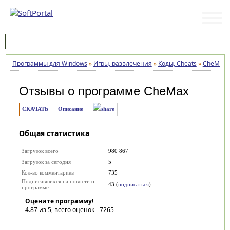
Программы
Статьи
Программы для Windows
»
Игры, развлечения
»
Коды, Cheats
»
CheMax
Отзывы о программе
CheMax
СКАЧАТЬ
Описание
Общая статистика
Загрузок всего
980 867
Загрузок за сегодня
5
Кол-во комментариев
735
Подписавшихся на новости о
43 (
подписаться
)
программе
Оцените программу!
4.87
из 5, всего оценок -
7265