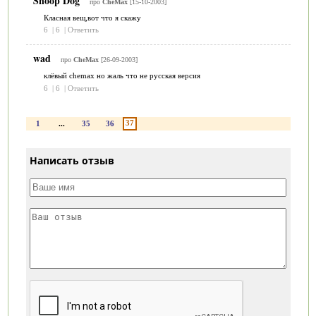
Snoop Dog
про
CheMax
[15-10-2003]
Класная вещ,вот что я скажу
6
|
6
|
Ответить
wad
про
CheMax
[26-09-2003]
клёвый chemax но жаль что не русская версия
6
|
6
|
Ответить
37
1
...
35
36
Написать отзыв