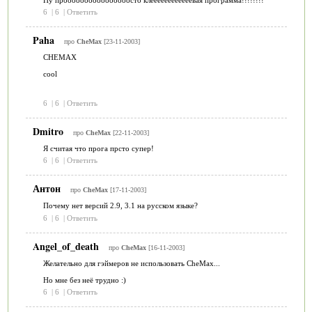
6
|
6
|
Ответить
Paha
про
CheMax
[23-11-2003]
CHEMAX
cool
6
|
6
|
Ответить
Dmitro
про
CheMax
[22-11-2003]
Я считая что прога прсто супер!
6
|
6
|
Ответить
Антон
про
CheMax
[17-11-2003]
Почему нет версий 2.9, 3.1 на русском языке?
6
|
6
|
Ответить
Angel_of_death
про
CheMax
[16-11-2003]
Желательно для гэймеров не использовать CheMax...
Но мне без неё трудно :)
6
|
6
|
Ответить