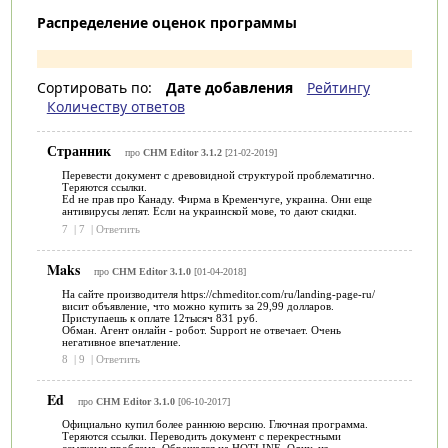
Распределение оценок программы
Сортировать по:
Дате добавления
Рейтингу
Количеству ответов
Странник
про
CHM Editor 3.1.2
[21-02-2019]
Перевести документ с древовидной структурой проблематично.
Теряются ссылки.
Ed не прав про Канаду. Фирма в Кременчуге, украина. Они еще
антивирусы лепят. Если на украинской мове, то дают скидки.
7
|
7
|
Ответить
Maks
про
CHM Editor 3.1.0
[01-04-2018]
На сайте производителя https://chmeditor.com/ru/landing-page-ru/
висит объявление, что можно купить за 29,99 долларов.
Приступаешь к оплате 12тысяч 831 руб.
Обман. Агент онлайн - робот. Support не отвечает. Очень
негативное впечатление.
8
|
9
|
Ответить
Ed
про
CHM Editor 3.1.0
[06-10-2017]
Официально купил более раннюю версию. Глючная программа.
Теряются ссылки. Переводить документ с перекрестными