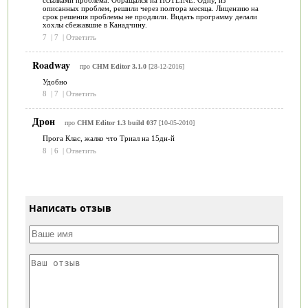
ссылками проблема. Обращался на HOTLINE. Одну, из
описанных проблем, решили через полтора месяца. Лицензию на
срок решения проблемы не продлили. Видать программу делали
хохлы сбежавшие в Канадчину.
7
|
7
|
Ответить
Roadway
про
CHM Editor 3.1.0
[28-12-2016]
Удобно
8
|
7
|
Ответить
Дрон
про
CHM Editor 1.3 build 037
[10-05-2010]
Прога Клас, жалко что Триал на 15дн-й
8
|
6
|
Ответить
Написать отзыв