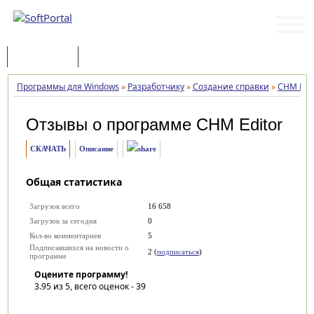
Программы
Статьи
Программы для Windows
»
Разработчику
»
Создание справки
»
CHM Edit
Отзывы о программе
CHM Editor
СКАЧАТЬ
Описание
Общая статистика
Загрузок всего
16 658
Загрузок за сегодня
0
Кол-во комментариев
5
Подписавшихся на новости о
2 (
подписаться
)
программе
Оцените программу!
3.95
из 5, всего оценок -
39