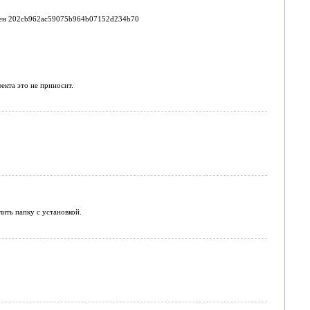
 равен 202cb962ac59075b964b07152d234b70
екта это не приносит.
ить папку с установкой.