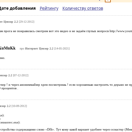
Дате добавления
Рейтингу
Количеству ответов
т Цензор 2.2
[29-12-2012]
ым прога не понравилась смотрим вот это видео и не задаём глупых вопросв http://www.y
XuMuKk
про
Интернет Цензор 2.2
[14-05-2021]
пно.
ензор 2.2
[07-12-2012]
супер ! и через анониммайзер хрен посмотришь ! если хорошенько настроить то дерьмо не пр
0 процентов .
нзор 2.2
[10-09-2012]
xe):
e
ensorsvc.exe):
устройства содержащими слово «Dflt». Тут кому какой вариант удобнее через оснастку (М