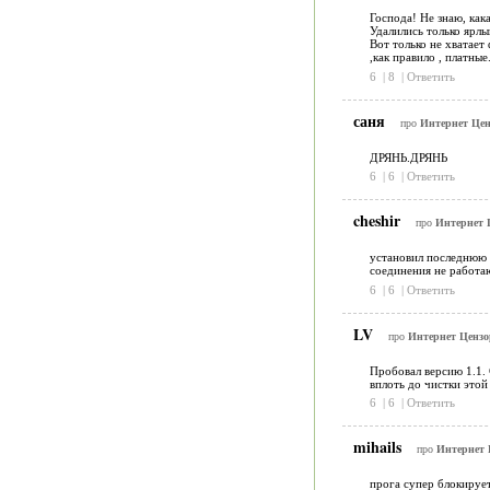
Господа! Не знаю, кака
Удалились только ярлы
Вот только не хватает
,как правило , платны
6
|
8
|
Ответить
саня
про
Интернет Цен
ДРЯНЬ.ДРЯНЬ
6
|
6
|
Ответить
cheshir
про
Интернет Ц
установил последнюю в
соединения не работаю
6
|
6
|
Ответить
LV
про
Интернет Цензор
Пробовал версию 1.1. 
вплоть до чистки этой
6
|
6
|
Ответить
mihails
про
Интернет 
прога супер блокирует