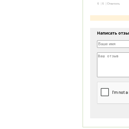
6
|
6
|
Ответить
Написать отз