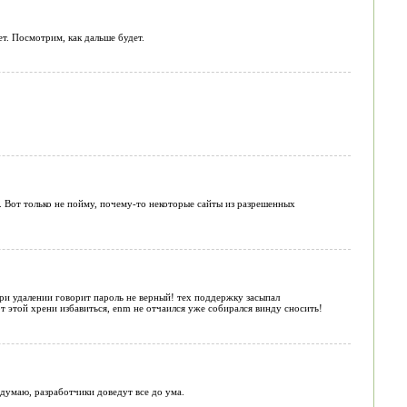
т. Посмотрим, как дальше будет.
). Вот только не пойму, почему-то некоторые сайты из разрешенных
и удалении говорит пароль не верный! тех поддержку засыпал
т этой хрени избавиться, enm не отчаился уже собирался винду сносить!
 думаю, разработчики доведут все до ума.