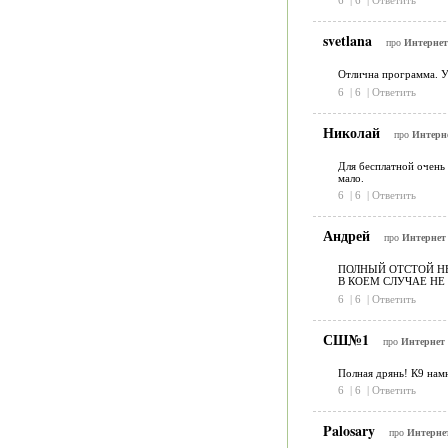
6
|
6
|
Ответить
svetlana
про
Интернет
Отлична программа. Ус
6
|
6
|
Ответить
Николай
про
Интерне
Для бесплатной очень 
мало.
6
|
6
|
Ответить
Андрей
про
Интернет 
ПОЛНЫЙ ОТСТОЙ НЕ КА
В КОЕМ СЛУЧАЕ НЕ КА
6
|
6
|
Ответить
СШ№1
про
Интернет 
Полная дрянь! К9 нам
6
|
6
|
Ответить
Palosary
про
Интернет