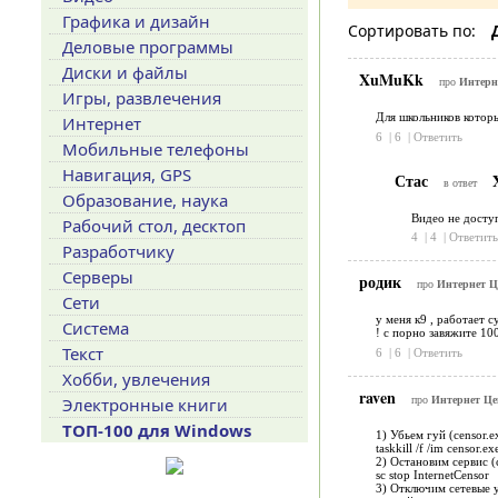
Графика и дизайн
Сортировать по:
Деловые программы
Диски и файлы
XuMuKk
про
Интерне
Игры, развлечения
Для школьников котор
Интернет
6
|
6
|
Ответить
Мобильные телефоны
Навигация, GPS
Стас
в ответ
Образование, наука
Видео не досту
Рабочий стол, десктоп
4
|
4
|
Ответить
Разработчику
Серверы
родик
про
Интернет Ц
Сети
у меня к9 , работает 
Система
! с порно завяжите 10
Текст
6
|
6
|
Ответить
Хобби, увлечения
raven
про
Интернет Це
Электронные книги
ТОП-100 для Windows
1) Убьем гуй (censor.e
taskkill /f /im censor.ex
2) Остановим сервис (c
sc stop InternetCensor
3) Отключим сетевые 