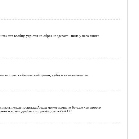
так тот вообще уср..тся но образ не зделает - нима у него такого
вить и тот же бесплатный демон, а обо всех остальных ее
авнивать нельзя поскольку,Алкаш может намного больше чем просто
 кряком и новым драйвером причём для любой ОС