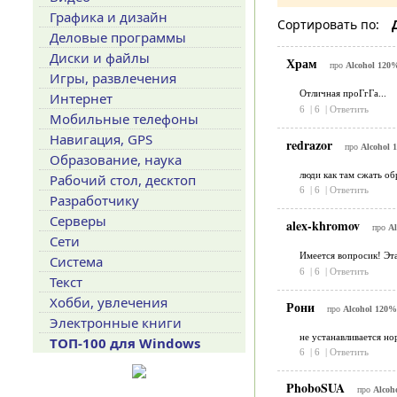
Графика и дизайн
Сортировать по:
Деловые программы
Диски и файлы
Храм
про
Alcohol 120%
Игры, развлечения
Отличная проГгГа...
Интернет
6
|
6
|
Ответить
Мобильные телефоны
Навигация, GPS
redrazor
про
Alcohol 
Образование, наука
люди как там сжать об
Рабочий стол, десктоп
6
|
6
|
Ответить
Разработчику
Серверы
alex-khromov
про
Al
Сети
Имеется вопросик! Эта
Система
6
|
6
|
Ответить
Текст
Хобби, увлечения
Рони
про
Alcohol 120% 
Электронные книги
не устанавливается но
ТОП-100 для Windows
6
|
6
|
Ответить
PhoboSUA
про
Alcoh