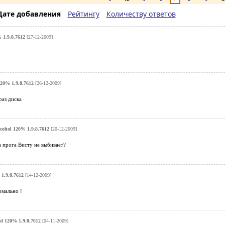
Дате добавления
Рейтингу
Количеству ответов
 1.9.8.7612
[27-12-2009]
120% 1.9.8.7612
[26-12-2009]
раз диска
cohol 120% 1.9.8.7612
[20-12-2009]
 прога Висту не выбивает?
1.9.8.7612
[14-12-2009]
рмально !
ol 120% 1.9.8.7612
[04-11-2009]