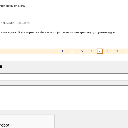
чно цены не было
 1.9.8.7612
[10-06-2009]
ссная прога. Все в норме. я себе скачал с jobl.ucoz.ru там кряк внутри. рекомендую.
7
1
...
5
6
8
9
..
ыв