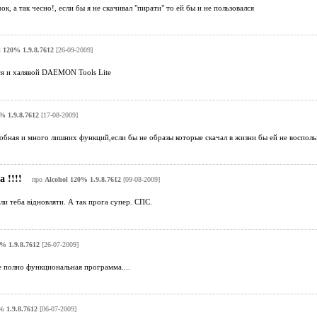
ок, а так чесно!, если бы я не скачивал "пирати" то ей бы и не пользовался
l 120% 1.9.8.7612
[26-09-2009]
ся и халявой DAEMON Tools Lite
% 1.9.8.7612
[17-08-2009]
добная и много лишних функций,если бы не образы которые скачал в жизни бы ей не восполь
а !!!!
про
Alcohol 120% 1.9.8.7612
[09-08-2009]
ли теба відновляти. А так прога супер. СПС.
% 1.9.8.7612
[26-07-2009]
 полно функциональная программа....
% 1.9.8.7612
[06-07-2009]