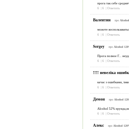
прога так себе средняч
6
|
6
|
Ответить
Валентин
про
Alcoho
можете воспользавать
6
|
6
|
Ответить
Sergey
про
Alcohol 120
Прога полное Г... неу
6
|
6
|
Ответить
!!!! невеліка ошибк
качає з ошибками, інко
6
|
6
|
Ответить
Демон
про
Alcohol 120
Alcohol 52% ерунда,не
6
|
6
|
Ответить
Алекс
про
Alcohol 120