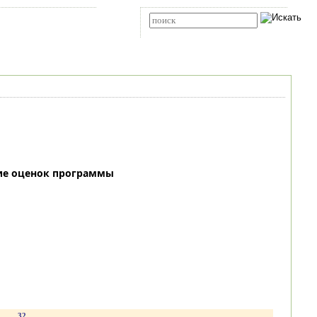
Карта сайта
RSS
Расширенный поиск
ие оценок программы
.
32