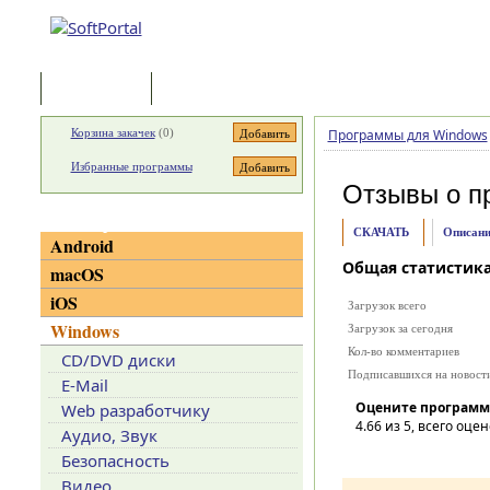
Программы
Статьи
Корзина закачек
(
0
)
Программы для Windows
Избранные программы
Отзывы о п
Категории
СКАЧАТЬ
Описани
Android
Общая статистик
macOS
iOS
Загрузок всего
Windows
Загрузок за сегодня
Кол-во комментариев
CD/DVD диски
Подписавшихся на новост
E-Mail
Оцените программ
Web разработчику
4.66
из 5, всего оцен
Аудио, Звук
Безопасность
Видео