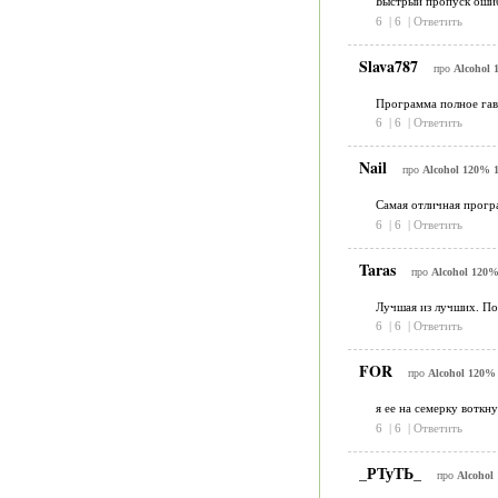
Быстрый пропуск оши
6
|
6
|
Ответить
Slava787
про
Alcohol 
Программа полное гав
6
|
6
|
Ответить
Nail
про
Alcohol 120% 1
Самая отличная прогр
6
|
6
|
Ответить
Taras
про
Alcohol 120%
Лучшая из лучших. Пол
6
|
6
|
Ответить
FOR
про
Alcohol 120% 
я ее на семерку воткну
6
|
6
|
Ответить
_РТуТЬ_
про
Alcohol