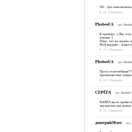
Ой... про невозможност
6
|
6
|
Ответить
PhobosUA
про
Alcoho
К примеру: у Вас есть
умения :)
Плюс, тут же можно за
Мой вердикт - Алкогол
6
|
6
|
Ответить
PhobosUA
про
Alcoho
Прога отличнейшая!!!!
преимуществах юзеры 
6
|
6
|
Ответить
СЕРЁГА
про
Alcohol 
РебЯТА вы не правы эт
змулироать как димон 
6
|
6
|
Ответить
дмитрий38лет
про