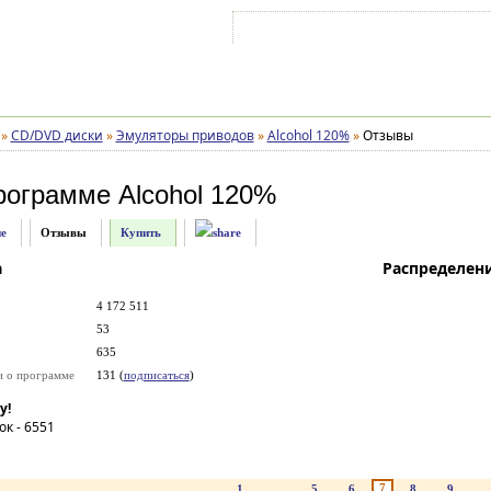
Войти на аккаунт
Зарегистрироваться
»
CD/DVD диски
»
Эмуляторы приводов
»
Alcohol 120%
»
Отзывы
рограмме
Alcohol 120%
е
Отзывы
Купить
а
Распределен
4 172 511
53
635
и о программе
131 (
подписаться
)
у!
ок -
6551
7
1
...
5
6
8
9
..