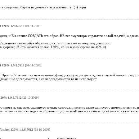
ь создания обараза на демоне - эт я затупил.. гг ))) сори
l 120% 1.9.8.7612
[04-11-2009]
 диск, и Вы хотите СОЗДАТЬ его образ. НЕ все эмуляторы справятся с этой задачей, а даемон 
болванить имеющийся образ на диск, что опять же не под силу даемону.
ь форевер!!! Это касается только 120%, но ни в коем случае не 40% =)
l 120% 1.9.8.7612
[04-11-2009]
 Просто большинству нужна только функция эмуляции дисков, что с лихвой может предоста
даже и не догадываются, а если догадываются то не используют
120% 1.9.8.7612
[28-10-2009]
о прога лучше всех сканирует плохие сектора,интелектуально записует,с димоном литл ср
литл,тоесть запись,создание образов и.т.д:) но конЕчно есть сайты где её можно скачать с
Alcohol 120% 1.9.8.7612
[28-10-2009]