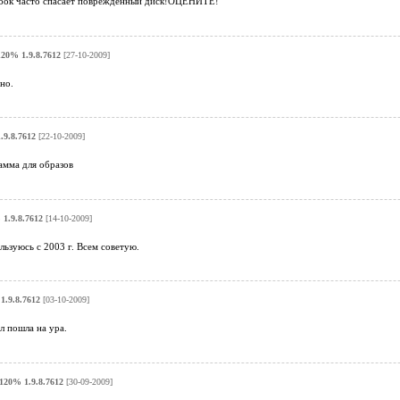
бок часто спасает поврежденный диск!ОЦЕНИТЕ!
120% 1.9.8.7612
[27-10-2009]
но.
.9.8.7612
[22-10-2009]
амма для образов
 1.9.8.7612
[14-10-2009]
ьзуюсь с 2003 г. Всем советую.
1.9.8.7612
[03-10-2009]
л пошла на ура.
 120% 1.9.8.7612
[30-09-2009]