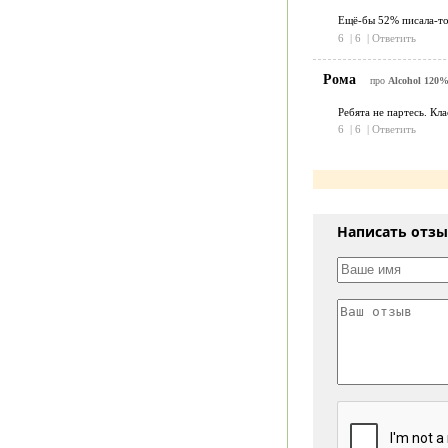
Ещё-бы 52% писала-то
6
|
6
|
Ответить
Рома
про
Alcohol 120%
Ребята не партесь. Кла
6
|
6
|
Ответить
Написать отз