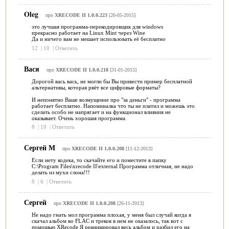
Oleg
про
XRECODE II 1.0.0.223
[26-05-2015]
это лучшая программа-перекодировщик для windows
прекрасно работает на Linux Mint через Wine
Да и ничего вам не мешает использовать её бесплатно
12
|
10
|
Ответить
Вася
про
XRECODE II 1.0.0.218
[31-01-2015]
Дорогой вась вась, не могли бы Вы привести пример бесплатной
альтернативы, которая рвёт все цифровые форматы?
И непонятно Ваше возмущение про "за деньги" - программа
работает бесплатно. Напоминалка что ты не платил и можешь это
сделать особо не напрягает и на функционал влияния не
оказывает. Очень хорошая программа.
8
|
10
|
Ответить
Сергей М
про
XRECODE II 1.0.0.208
[11-12-2013]
Если нету кодека, то скачайте его и поместите в папку
C:\Program Files\xrecode II\external Программа отличная, не надо
делать из мухи слона!!!
8
|
6
|
Ответить
Сергей
про
XRECODE II 1.0.0.208
[26-11-2013]
Не надо гнать мол программа плохая, у меня был случай когда я
скачал альбом во FLAC и треков в нем не оказалось, так вот с
помощью XRecode Я реанимировал весь альбом и разбил его на