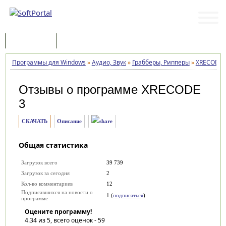
Программы
Статьи
Программы для Windows
»
Аудио, Звук
»
Грабберы, Рипперы
»
XRECODE 
Отзывы о программе
XRECODE
3
СКАЧАТЬ
Описание
Общая статистика
Загрузок всего
39 739
Загрузок за сегодня
2
Кол-во комментариев
12
Подписавшихся на новости о
1 (
подписаться
)
программе
Оцените программу!
4.34
из 5, всего оценок -
59