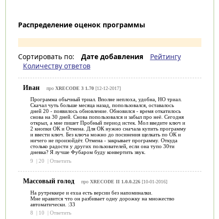
Распределение оценок программы
Сортировать по:
Дате добавления
Рейтингу
Количеству ответов
Иван
про
XRECODE 3 1.70
[12-12-2017]
Программа обычный триал. Вполне неплоха, удобна, НО триал.
Скачал чуть больше месяца назад, попользовался, оставалось
дней 20 - появилось обновление. Обновился - время откатилось
снова на 30 дней. Снова попользовался и забыл про неё. Сегодня
открыл, а мне пишет Пробный период истек. Мол введите ключ и
2 кнопки ОК и Отмена. Для ОК нужно сначала купить программу
и ввести ключ. Без ключа можно до посинения щелкать по ОК и
ничего не произойдёт. Отмена - закрывает программу. Откуда
столько радости у других пользователей, если она тупо 30ти
дневка? Я лучше Фубаром буду конвертить звук.
9
|
20
|
Ответить
Массовый голод
про
XRECODE II 1.0.0.226
[10-01-2016]
На рутреккере и exua есть версии без напоминалки.
Мне нравится что он разбивает одну дорожку на множество
автоматически. :33
8
|
10
|
Ответить