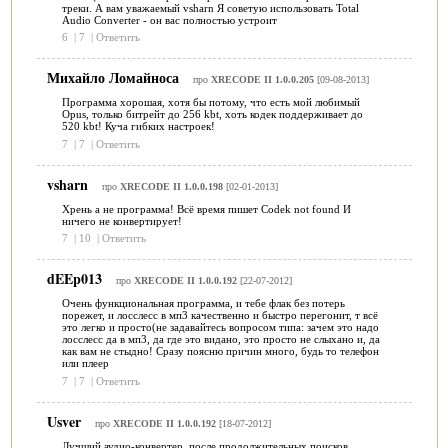
треки. А вам уважаемый vsharn Я советую использовать Total
Audio Converter - он вас полностью устроит
6
|
7
|
Ответить
Михайло Ломайноса
про
XRECODE II 1.0.0.205
[09-08-2013]
Программа хорошая, хотя бы потому, что есть мой любимый
Opus, только битрейт до 256 kbt, хоть кодек поддерживает до
520 kbt! Куча гибких настроек!
7
|
7
|
Ответить
vsharn
про
XRECODE II 1.0.0.198
[02-01-2013]
Хрень а не программа! Всё время пишет Codek not found И
ничего не конвертирует!
7
|
10
|
Ответить
dEEp013
про
XRECODE II 1.0.0.192
[22-07-2012]
Очень функциональная программа, и тебе флак без потерь
порежет, и лосслесс в мп3 качественно и быстро перегонит, т всё
это легко и просто(не задавайтесь вопросом типа: зачем это надо
лосслесс да в мп3, да где это видано, это просто не слыхано и, да
как вам не стыдно! Сразу поясню причин много, будь то телефон
или плеер
7
|
7
|
Ответить
Usver
про
XRECODE II 1.0.0.192
[18-07-2012]
Лучший аудио-конвертер, после продолжительных поисков