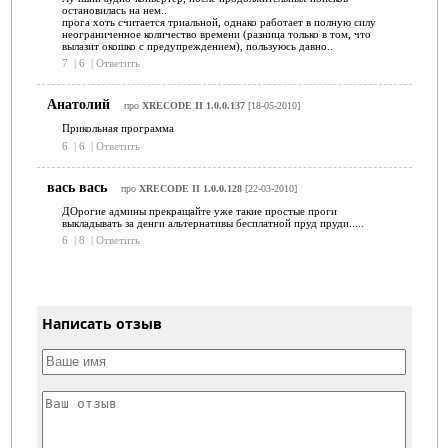
остановилась на нем..
прога хоть считается триальной, однако работает в полную силу
неограниченное количество времени (разница только в том, что
вылазит окошко с предупреждением), пользуюсь давно..
7
|
6
|
Ответить
Анатолий
про
XRECODE II 1.0.0.137
[18-05-2010]
Прикольная программа
6
|
6
|
Ответить
вась вась
про
XRECODE II 1.0.0.128
[22-03-2010]
ДОрогие админы прекращайте уже такие простые проги
выкладывать за денги альтернативы бесплатной пруд пруди.....
6
|
8
|
Ответить
Написать отзыв