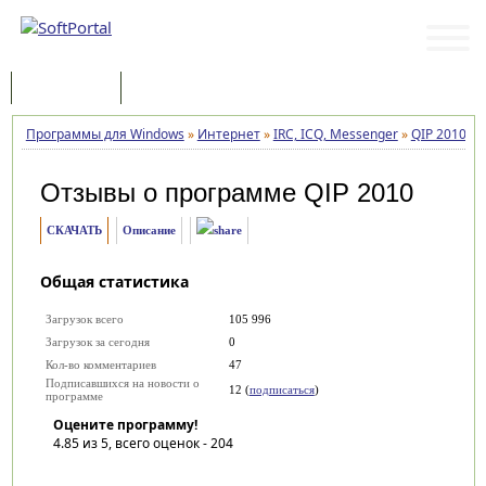
Программы
Статьи
Программы для Windows
»
Интернет
»
IRC, ICQ, Messenger
»
QIP 2010
»
Отзывы о программе
QIP 2010
СКАЧАТЬ
Описание
Общая статистика
Загрузок всего
105 996
Загрузок за сегодня
0
Кол-во комментариев
47
Подписавшихся на новости о
12 (
подписаться
)
программе
Оцените программу!
4.85
из 5, всего оценок -
204