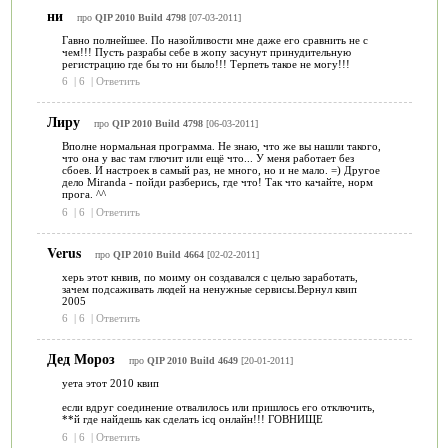
ни
про
QIP 2010 Build 4798
[07-03-2011]
Гавно полнейшее. По назойливости мне даже его сравнить не с
чем!!! Пусть разрабы себе в жопу засунут принудительную
регистрацию где бы то ни было!!! Терпеть такое не могу!!!
6
|
6
|
Ответить
Лиру
про
QIP 2010 Build 4798
[06-03-2011]
Вполне нормальная программа. Не знаю, что же вы нашли такого,
что она у вас там глючит или ещё что... У меня работает без
сбоев. И настроек в самый раз, не много, но и не мало. =) Другое
дело Miranda - пойди разберись, где что! Так что качайте, норм
прога. ^^
6
|
6
|
Ответить
Verus
про
QIP 2010 Build 4664
[02-02-2011]
херь этот кнвив, по моиму он создавался с целью заработать,
зачем подсаживать людей на ненужные сервисы.Вернул квип
2005
6
|
6
|
Ответить
Дед Мороз
про
QIP 2010 Build 4649
[20-01-2011]
уета этот 2010 квип
если вдруг соединение отвалилось или пришлось его отключить,
**й где найдешь как сделать icq онлайн!!! ГОВНИЩЕ
6
|
6
|
Ответить