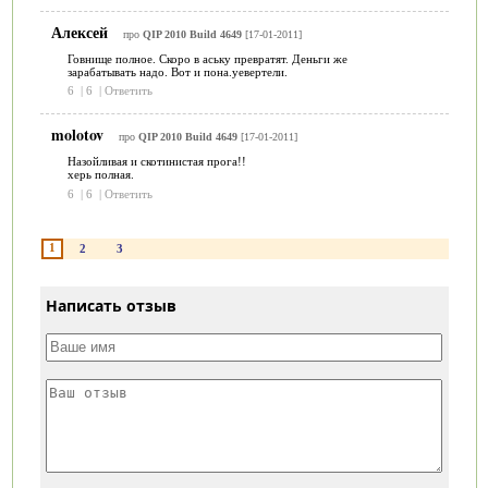
Алексей
про
QIP 2010 Build 4649
[17-01-2011]
Говнище полное. Скоро в аську превратят. Деньги же
зарабатывать надо. Вот и пона.уевертели.
6
|
6
|
Ответить
molotov
про
QIP 2010 Build 4649
[17-01-2011]
Назойливая и скотинистая прога!!
херь полная.
6
|
6
|
Ответить
1
2
3
Написать отзыв