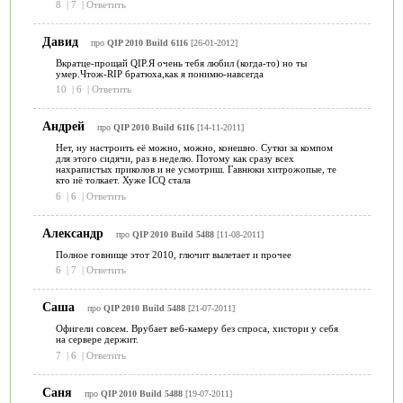
8
|
7
|
Ответить
Давид
про
QIP 2010 Build 6116
[26-01-2012]
Вкратце-прощай QIP.Я очень тебя любил (когда-то) но ты
умер.Чтож-RIP братюха,как я понимю-навсегда
10
|
6
|
Ответить
Андрей
про
QIP 2010 Build 6116
[14-11-2011]
Нет, ну настроить её можно, можно, конешно. Сутки за компом
для этого сидячи, раз в неделю. Потому как сразу всех
нахрапистых приколов и не усмотриш. Гавнюки хитрожопые, те
кто иё толкает. Хуже ICQ стала
6
|
6
|
Ответить
Александр
про
QIP 2010 Build 5488
[11-08-2011]
Полное говнище этот 2010, глючит вылетает и прочее
6
|
7
|
Ответить
Саша
про
QIP 2010 Build 5488
[21-07-2011]
Офигели совсем. Врубает веб-камеру без спроса, хистори у себя
на сервере держит.
7
|
6
|
Ответить
Саня
про
QIP 2010 Build 5488
[19-07-2011]