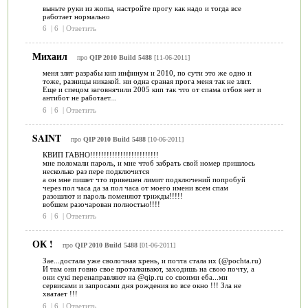
выньте руки из жопы, настройте прогу как надо и тогда все
работает нормально
6
|
6
|
Ответить
Михаил
про
QIP 2010 Build 5488
[11-06-2011]
меня злят разрабы кип инфинум и 2010, по сути это же одно и
тоже, разницы никакой. ни одна сраная прога меня так не злит.
Еще и спецом заговнячили 2005 кип так что от спама отбоя нет и
антибот не работает...
6
|
6
|
Ответить
SAINT
про
QIP 2010 Build 5488
[10-06-2011]
КВИП ГАВНО!!!!!!!!!!!!!!!!!!!!!!!!!
мне поломали пароль, и мне чтоб забрать свой номер пришлось
несколько раз пере подключится
а он мне пишет что привешен лимит подключений попробуй
через пол часа да за пол часа от моего имени всем спам
разошлют и пароль поменяют трижды!!!!!
вобшем разочарован полностью!!!!
6
|
6
|
Ответить
ОК !
про
QIP 2010 Build 5488
[01-06-2011]
Зае...достала уже сволочная хрень, и почта стала их (@pochta.ru)
И там они говно свое проталкивают, заходишь на свою почту, а
они cyкi перенаправляют на @qip.ru со своими еба...ми
сервисами и запросами дня рождения во все окно !!! Зла не
хватает !!!
6
|
6
|
Ответить