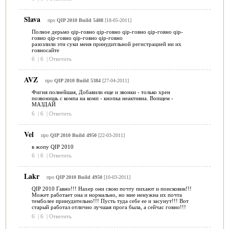
Slava
про
QIP 2010 Build 5488
[18-05-2011]
Полное дерьмо qip-говно qip-говно qip-говно qip-говно qip-
говно qip-говно qip-говно qip-говно
разозлили эти суки меня принудитльной регистрацией ни их
говносайте
6
|
6
|
Ответить
AVZ
про
QIP 2010 Build 5384
[27-04-2011]
Фигня полнейшая, Добавили еще и звонки - только хрен
позвонишь с компа на комп - кнопка неактивна. Вопщем -
МАЗДАЙ
6
|
6
|
Ответить
Vel
про
QIP 2010 Build 4950
[22-03-2011]
в жопу QIP 2010
6
|
6
|
Ответить
Lakr
про
QIP 2010 Build 4950
[10-03-2011]
QIP 2010 Гавно!!! Нахер они свою почту пихают и поисковик!!!
Может работает она и нормально, но мне ненужна их почта
темболее принудительно!!! Пусть туда себе ее и засунут!!! Вот
старый работал отлично лучшая прога была, а сейчас говно!!!
6
|
6
|
Ответить