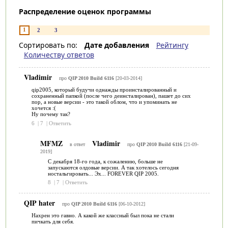
Распределение оценок программы
1
2
3
Сортировать по:
Дате добавления
Рейтингу
Количеству ответов
Vladimir
про
QIP 2010 Build 6116
[20-03-2014]
qip2005, который будучи однажды проинсталированный и
сохраненный папкой (после чего деинсталирован), пашет до сих
пор, а новые версии - это такой облом, что и упоминать не
хочется :(
Ну почему так?
6
|
7
|
Ответить
MFMZ
Vladimir
в ответ
про
QIP 2010 Build 6116
[21-09-
2019]
С декабря 18-го года, к сожалению, больше не
запускаются олдовые версии. А так хотелось сегодня
ностальгировать... Эх... FOREVER QIP 2005.
8
|
7
|
Ответить
QIP hater
про
QIP 2010 Build 6116
[06-10-2012]
Нахрен это гавно. А какой же классный был пока не стали
пичкать для себя.