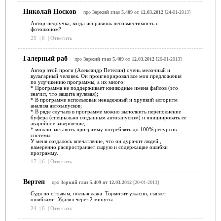
Николай Носков
про
Зоркий глаз 5.409 от 12.03.2012
[24-01-2013]
Автор-недоучка, когда исправишь несовместимость с
фотошопом?
25
|
6
|
Ответить
Галерный раб
про
Зоркий глаз 5.409 от 12.03.2012
[20-01-2013]
Автор этой проги (Александр Петелин) очень мелочный и
вульгарный человек. Он проигнорировал все мои предложения
по улучшению программы, а их много:
* Программа не поддерживает юникодные имена файлов (это
значит, что защита нулевая);
* В программе использован ненадежный и хрупкий алгоритм
анализа автозапусков;
* В ряде случаев в программе можно выполнить переполнение
буфера (специально созданным автозапуском) и инициировать ее
аварийное завершение;
* можно заставить программу потреблять до 100% ресурсов
системы.
У меня создалось впечатление, что он дурачит людей ,
намеренно распространяет сырую и содержащие ошибки
программу.
17
|
6
|
Ответить
Вертеп
про
Зоркий глаз 5.409 от 12.03.2012
[20-01-2013]
Судя по отзывам, полная лажа. Тормозит ужасно, сыплет
ошибками. Удалил через 2 минуты.
24
|
6
|
Ответить