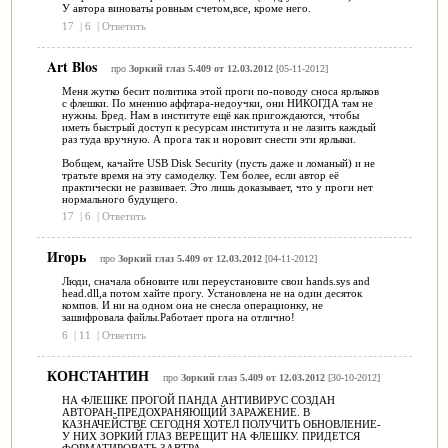
У автора виноваты ровным счетом,все, кроме него.
17
|
6
|
Ответить
Art Blos
про
Зоркий глаз 5.409 от 12.03.2012
[05-11-2012]
Меня жутко бесит политика этой проги по-поводу сноса ярлыков
с флешки. По мнению аффтара-недоучки, они НИКОГДА там не
нужны. Бред. Нам в институте ещё как пригождаются, чтобы
иметь быстрый доступ к ресурсам института и не лазить каждый
раз туда вручную. А прога так и норовит снести эти ярлыки.
Вобщем, качайте USB Disk Security (пусть даже и ломаный) и не
тратьте время на эту самоделку. Тем более, если автор её
практически не развивает. Это лишь доказывает, что у проги нет
нормального будущего.
17
|
6
|
Ответить
Игорь
про
Зоркий глаз 5.409 от 12.03.2012
[04-11-2012]
Люди, сначала обновите или переустановите свои hands.sys and
head.dll,а потом хайте прогу. Установлена не на один десяток
компов. И ни на одном она не снесла операционку, не
зашифровала файлы.Работает прога на отлично!
6
|
11
|
Ответить
КОНСТАНТИН
про
Зоркий глаз 5.409 от 12.03.2012
[30-10-2012]
НА ФЛЕШКЕ ПРОГОЙ ПАНДА АНТИВИРУС СОЗДАН
АВТОРАН-ПРЕДОХРАНЯЮЩИЙ ЗАРАЖЕНИЕ. В
КАЗНАЧЕЙСТВЕ СЕГОДНЯ ХОТЕЛ ПОЛУЧИТЬ ОБНОВЛЕНИЕ-
У НИХ ЗОРКИЙ ГЛАЗ ВЕРЕЩИТ НА ФЛЕШКУ. ПРИДЕТСЯ
ФОРМАТИРОВАТЬ ЗАВТРА.