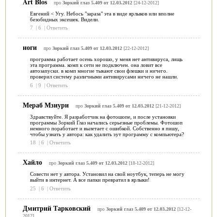
Art Blos
про
Зоркий глаз 5.409 от 12.03.2012
[24-12-2012]
Евгений < Угу. Небось "зараза" эта в виде ярлыков или вполне
безобидных эксешек. Видели.
7
|
6
|
Ответить
ноги
про
Зоркий глаз 5.409 от 12.03.2012
[22-12-2012]
программа работает осень хорошо, у меня нет антивируса, лищь
эта программа. комп к сети не подключен. она ловит все
автозапуски. в комп многие тыкают свои флешки и ничего.
проверил систему различными антивирусами ничего не нашли.
6
|
9
|
Ответить
Мераб Мзиури
про
Зоркий глаз 5.409 от 12.03.2012
[21-12-2012]
Здравствуйте. Я разработчик на фотошопе, и после установки
программы Зоркий Глаз начались серьезные проблемы. Фотошоп
немного поработает и вылетает с ошибкой. Собственно я пишу,
чтобы узнать у автора: как удалить эут программу с компьютера?
18
|
6
|
Ответить
Хайло
про
Зоркий глаз 5.409 от 12.03.2012
[18-12-2012]
Совести нет у автора. Установил на свой ноутбук, теперь не могу
выйти в интернет. А все папки превратил в ярлыки!
25
|
6
|
Ответить
Дмитрий Тарковский
про
Зоркий глаз 5.409 от 12.03.2012
[12-12-
2012]