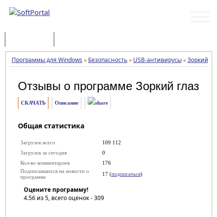
Программы
Статьи
Программы для Windows
»
Безопасность
»
USB-антивирусы
»
Зоркий гл
Отзывы о программе
Зоркий глаз
СКАЧАТЬ
Описание
Общая статистика
Загрузок всего
109 112
Загрузок за сегодня
0
Кол-во комментариев
176
Подписавшихся на новости о
17 (
подписаться
)
программе
Оцените программу!
4.56
из 5, всего оценок -
309