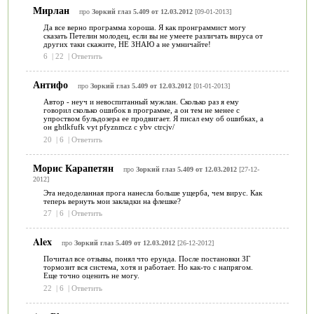
Мирлан
про
Зоркий глаз 5.409 от 12.03.2012
[09-01-2013]
Да все верно программа хороша. Я как пронграммист могу
сказать Петелин молодец, если вы не умеете различать вируса от
других таки скажите, НЕ ЗНАЮ а не умничайте!
6
|
22
|
Ответить
Антифо
про
Зоркий глаз 5.409 от 12.03.2012
[01-01-2013]
Автор - неуч и невоспитанный мужлан. Сколько раз я ему
говорил сколько ошибок в программе, а он тем не менее с
упроством бульдозера ее продвигает. Я писал ему об ошибках, а
он ghtlkfufk vyt pfyznmcz c ybv ctrcjv/
20
|
6
|
Ответить
Морис Карапетян
про
Зоркий глаз 5.409 от 12.03.2012
[27-12-
2012]
Эта недоделанная прога нанесла больше ущерба, чем вирус. Как
теперь вернуть мои закладки на флешке?
27
|
6
|
Ответить
Alex
про
Зоркий глаз 5.409 от 12.03.2012
[26-12-2012]
Почитал все отзывы, понял что ерунда. После постановки ЗГ
тормозит вся система, хотя и работает. Но как-то с напрягом.
Еще точно оценить не могу.
22
|
6
|
Ответить