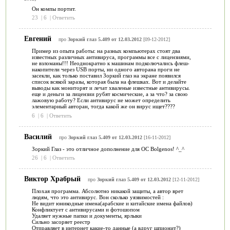
Он компы портит.
23
|
6
|
Ответить
Евгений
про
Зоркий глаз 5.409 от 12.03.2012
[09-12-2012]
Пример из опыта работы: на разных компьютерах стоят два
известных различных антивируса, программы все с лицензиями,
не взломаны!!! Неоднократно к машинам подколючались флеш-
накопители через USB порты, ни одного авторана проги не
засекли, как только поставил Зоркий глаз на экране появился
список всякой заразы, которая была на флешках. Вот и делайте
выводы как мониторят и лечат хваленые известные антивирусы.
еще и деньги за лицензии рубят космические, а за что? за свою
лажовую работу? Если антивирус не может определить
элементарный авторан, тогда какой же он вирус ищет????
6
|
6
|
Ответить
Василий
про
Зоркий глаз 5.409 от 12.03.2012
[16-11-2012]
Зоркий Глаз - это отличное дополнение для ОС Bolgenos! ^_^
26
|
6
|
Ответить
Виктор Храбрый
про
Зоркий глаз 5.409 от 12.03.2012
[12-11-2012]
Плохая программа. Абсолютно никакой защиты, а автор врет
людям, что это антивирус. Вон сколько уязвимостей :
Не видит юникодные имена(арабские и китайские имена файлов)
Конфликтует с антивирусами и фотошопом
Удаляет нужные папки и документы, ярлыки
Сильно засоряет реестр
Отправляет в интернет какие-то данные (а вдруг шпионит?)