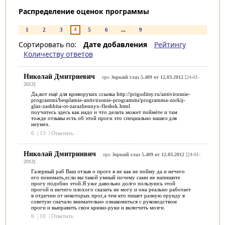
Распределение оценок программы
4
1
2
3
5
6
...
9
Сортировать по:
Дате добавления
Рейтингу
Количеству ответов
Николай Дмитриевич
про
Зоркий глаз 5.409 от 12.03.2012
[24-01-
2013]
Да,вот ещё для криворуких ссылка http://prigoditsy.ru/antivirusnie-
programmi/besplatnie-antivirusnie-programmi/programma-zorkij-
glaz-zashhita-ot-zarazhennyx-fleshek.html
поучитесь здесь как надо и что делать может поймёте и там
тожде отзывы есть об этой проги это специально нашел для
неумех.
6
|
13
|
Ответить
Николай Дмитринвич
про
Зоркий глаз 5.409 от 12.03.2012
[24-01-
2013]
Галерный раб Ваш отзыв о проге я не как не пойму да и нечего
его понимать,если вы такой умный почему сами не напишите
прогу подобно этой.Я уже давольно долго пользуюсь этой
прогой и ничего плохого сказать не могу и она реально работает
в отдичии от некоторых прог,а тем кто пишет разную ерунду я
советую сначало внимательно ознакомиться с руководством
проги и выправить свои крюки-руки и включить мозги.
6
|
10
|
Ответить