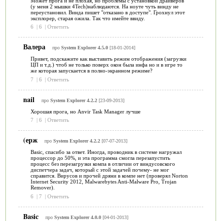
Может прога и не плохая, но проблемы с установкой драйверов
(у меня 2 мышки 4Tech)наблюдаются. На ноуте чуть винду не
переустановил. Винда пишет "отказано в доступе". Грохнул этот
эксплорер, старая ожила. Так что имейте ввиду.
6
|
6
|
Ответить
Валера
про
System Explorer 4.5.0
[18-01-2014]
Привет, подскажите как выставить режим отображения (загрузки
ЦП и т.д.) чтоб не только поверх окон была инфа но и в игре то
же которая запускается в полно-экранном режиме?
7
|
6
|
Ответить
nail
про
System Explorer 4.2.2
[23-09-2013]
Хорошая прога, но Anvir Task Manager лучше
7
|
6
|
Ответить
(ерж
про
System Explorer 4.2.2
[07-07-2013]
Basic, спасибо за ответ. Иногда, проводник в системе нагружал
процессор до 50%, и эта программа смогла перезапустить
процесс без перезагрузки компа в отличии от виндусовского
диспетчера задач, который с этой задачей почему- не мог
справится. Вирусов и прочей дряни в компе нет (проверял Norton
Internet Security 2012, Malwarebytes Anti-Malware Pro, Trojan
Remover).
6
|
7
|
Ответить
Basic
про
System Explorer 4.0.0
[04-01-2013]