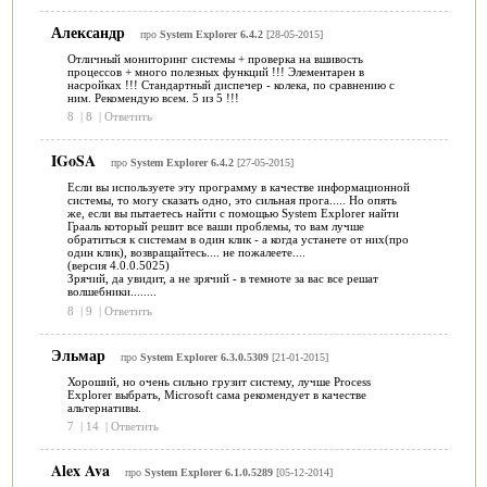
Александр
про
System Explorer 6.4.2
[28-05-2015]
Отличный мониторинг системы + проверка на вшивость
процессов + много полезных функций !!! Элементарен в
насройках !!! Стандартный диспечер - колека, по сравнению с
ним. Рекомендую всем. 5 из 5 !!!
8
|
8
|
Ответить
IGoSA
про
System Explorer 6.4.2
[27-05-2015]
Если вы используете эту программу в качестве информационной
системы, то могу сказать одно, это сильная прога..... Но опять
же, если вы пытаетесь найти с помощью System Explorer найти
Грааль который решит все ваши проблемы, то вам лучше
обратиться к системам в один клик - а когда устанете от них(про
один клик), возвращайтесь.... не пожалеете....
(версия 4.0.0.5025)
Зрячий, да увидит, а не зрячий - в темноте за вас все решат
волшебники........
8
|
9
|
Ответить
Эльмар
про
System Explorer 6.3.0.5309
[21-01-2015]
Хороший, но очень сильно грузит систему, лучше Process
Explorer выбрать, Microsoft сама рекомендует в качестве
альтернативы.
7
|
14
|
Ответить
Alex Ava
про
System Explorer 6.1.0.5289
[05-12-2014]