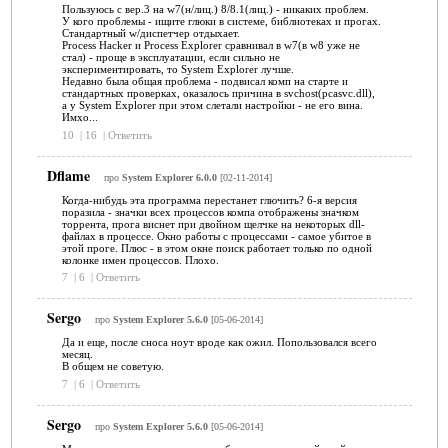
Пользуюсь с вер.3 на w7(н/лиц.) 8/8.1(лиц.) - никаких проблем.
У кого проблемы - ищите глюки в системе, библиотеках и прогах.
Стандартный w/диспетчер отдыхает.
Process Hacker и Process Explorer сравнивал в w7(в w8 уже не
стал) - проще в эксплуатации, если сильно не
экспериментировать, то System Explorer лучше.
Недавно была общая проблема - подвисал комп на старте и
стандартных проверках, оказалось причина в svchost(pcasvc.dll),
а у System Explorer при этом слетали настройки - не его вина.
Имхо...
10
|
16
|
Ответить
Dflame
про
System Explorer 6.0.0
[02-11-2014]
Когда-нибудь эта программа перестанет глючить? 6-я версия
поразила - значки всех процессов компа отображены значком
торрента, прога виснет при двойном щелчке на некоторых dll-
файлах в процессе. Окно работы с процессами - самое убитое в
этой проге. Плюс - в этом окне поиск работает только по одной
колонке имен процессов. Плохо.
7
|
6
|
Ответить
Sergo
про
System Explorer 5.6.0
[05-06-2014]
Да и еще, после сноса ноут вроде как ожил. Попользовался всего
месяц.
В общем не советую.
7
|
6
|
Ответить
Sergo
про
System Explorer 5.6.0
[05-06-2014]