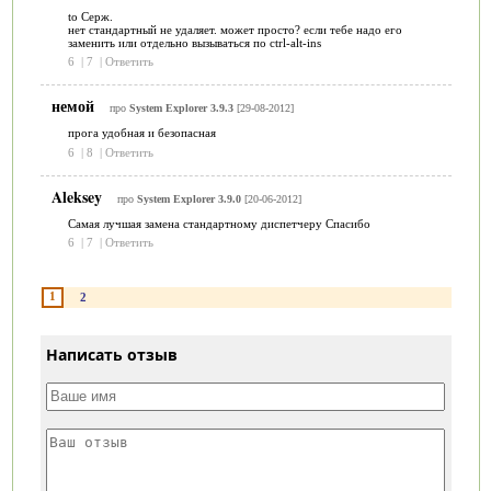
to Серж.
нет стандартный не удаляет. может просто? если тебе надо его
заменить или отдельно вызываться по ctrl-alt-ins
6
|
7
|
Ответить
немой
про
System Explorer 3.9.3
[29-08-2012]
прога удобная и безопасная
6
|
8
|
Ответить
Aleksey
про
System Explorer 3.9.0
[20-06-2012]
Самая лучшая замена стандартному диспетчеру Спасибо
6
|
7
|
Ответить
1
2
Написать отзыв