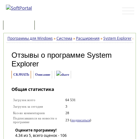
Программы
Статьи
Программы для Windows
»
Система
»
Расширения
»
System Explorer
»
О
Отзывы о программе
System
Explorer
СКАЧАТЬ
Описание
Общая статистика
Загрузок всего
64 531
Загрузок за сегодня
3
Кол-во комментариев
28
Подписавшихся на новости о
23 (
подписаться
)
программе
Оцените программу!
4.34
из 5, всего оценок -
106