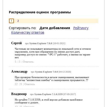
Распределение оценок программы
1
2
Сортировать по:
Дате добавления
Рейтингу
Количеству ответов
Сергей
про
System Explorer 7.0.0
[18-01-2021]
Частенько не показывает компьютеры из локальной сети в сетевом
окружении, хотя при обращению по имени доступ дает,
например доступ по имени: "\\PC-1" работает, а иконки на экране
нет.
5
|
5
|
Ответить
Александр
про
System Explorer 7.0.0
[04-12-2020]
При проверке безопасности,в начале сканирования, выскакивает
табличка "неизвестная ошибка" и сканирование прерывается. ??
22
|
9
|
Ответить
Владимир
про
System Explorer 7.1.0.5359
[07-09-2017]
Не качайте 7.1.0.5359, в этой версии добавили назойливое
сообщение о донате.
13
|
8
|
Ответить