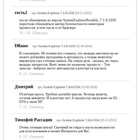
гость1
про
System Explorer 7.1.0.5359
[24-11-2016]
после обновления до версии SystemExplorerPortable_7.1.0.5359
перестали обновляться значки безопастности некоторых
процессов. в том числе и от браузера
10
|
10
|
Ответить
Dflame
про
System Explorer 7.1.0.5359
[21-05-2016]
К сожалению. Не помню кто говорил, что вкладка автозапуска не
может добавлять программы в автозапуск, а только включать/
выключать уже готовые записи. На самом деле - можно, но через
вкладку процессов. Конт. меню по нужному процессу - Тип
запуска - выбрать место автозапуска в реестре (я или все).
8
|
6
|
Ответить
Дмитрий
про
System Explorer 7.0.0.5356
[13-05-2016]
Отличная прога. Удобнее portable версия. Хочешь включи,
хочешь выключи. И в реестре нет. А процессор нагружает на 02-
03% у меня XP
7
|
6
|
Ответить
Тимофей Рассадин
про
System Explorer 7.0.0.5356
[02-11-2015]
Очень стоящая штука! Скачивай не глядя и изучи возможности
для использования в жизни Интернета для Вас.
9
|
6
|
Ответить