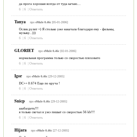
да прога хорошая всегда от туда качаю....
6
|
6
|
Ответить
Tanya
про
eMule 0.46c
[05-01-2006]
Ослик рулит =) Я столько уже накачала благодаря ему - фильмы,
музыку...)))
6
|
6
|
Ответить
GLORIET
про
eMule 0.46c
[02-01-2006]
нормальная программа только со скоростью плоховато
6
|
6
|
Ответить
Igor
про
eMule 0.46c
[29-12-2005]
DC++ 0.674 Ещо по круча !
6
|
6
|
Ответить
Snicp
про
eMule 0.46c
[29-12-2005]
ааабалдеть!!!
я только скочал и ужэ пишыт со скоростью 56 kb!!!
6
|
6
|
Ответить
Hijara
про
eMule 0.46c
[27-12-2005]