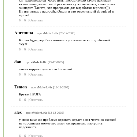
Он "разогревается" часов пять...потом только качать начинает.
качает ме-едленно...иной раз может сутки не качать, а потом как
зашпарит. Так что, это программа для выработки терпения)))
Ну или залезь в настройкиОпции и там отрегулируй download и
upload.
6
|
6
|
Ответить
Aнгелина
про
eMule 0.46c
[26-12-2005]
Кто ни будь ради бога помогите у становить этот долбанный
эмуле
6
|
6
|
Ответить
dan
про
eMule 0.46c
[23-12-2005]
фигня торрент лучше или bitcoment
6
|
6
|
Ответить
Temon
про
eMule 0.46c
[18-12-2005]
Крутая ПРОГА
6
|
6
|
Ответить
alex
про
eMule 0.46c
[12-12-2005]
у меня такая же проблема отдовать отдает а вот чтото со скачкой
не торопиться может кто знает как правильно настроить
подскажите
6
|
6
|
Ответить