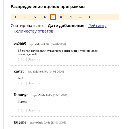
Распределение оценок программы
7
1
...
5
6
8
9
...
11
Сортировать по:
Дате добавления
Рейтингу
Количеству ответов
sss2005
про
eMule 0.46c
[14-01-2006]
15 мегов качал двое суток через энти сети и так ине дали
скачать,го-о!!!
6
|
6
|
Ответить
kastet
про
eMule 0.46c
[14-01-2006]
fuflo
6
|
6
|
Ответить
Dimasya
про
eMule 0.46c
[13-01-2006]
klassss !
6
|
6
|
Ответить
Eugene
про
eMule 0.46c
[13-01-2006]
лажовая вещь но может кому то и нужна