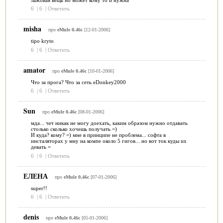
6
|
6
|
Ответить
misha
про
eMule 0.46c
[12-01-2006]
tipo kryto
6
|
6
|
Ответить
amator
про
eMule 0.46c
[10-01-2006]
Что за прога? Что за сеть eDonkey2000
6
|
6
|
Ответить
Sun
про
eMule 0.46c
[08-01-2006]
мда... чет никак не могу доехать, каким образом нужно отдавать
столько сколько хочешь получать =)
И куда? кому? =) мне в принципе не проблема... софта в
инсталяторах у мну на компе около 5 гигов... но вот ток куды их
девать =
6
|
6
|
Ответить
ЕЛЕНА
про
eMule 0.46c
[07-01-2006]
super!!
6
|
6
|
Ответить
denis
про
eMule 0.46c
[05-01-2006]