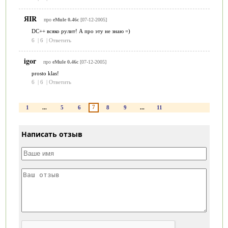
ЯIR
про
eMule 0.46c
[07-12-2005]
DC++ всяко рулит! А про эту не знаю =)
6
|
6
|
Ответить
igor
про
eMule 0.46c
[07-12-2005]
prosto klas!
6
|
6
|
Ответить
7
1
...
5
6
8
9
...
11
Написать отзыв