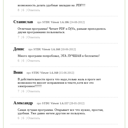
возможность делать удобные закладки на .PDF!!!
8
|
6
|
Ответить
Станислав
про
STDU Viewer 1.6.186
[24-08-2012]
Отличная программа! Читает PDF и DjVu, раньше приходилось
двумя программами пользоваться.
7
|
6
|
Ответить
Денис
про
STDU Viewer 1.6.160
[18-06-2012]
Много программ попробовал, ЭТА ЛУЧШАЯ и бесплатно!
6
|
6
|
Ответить
Воин
про
STDU Viewer 1.6.160
[15-06-2012]
В действительности прога что надо,только жаль в проге нет
возможности вносит исправления в тексте,хотя все это
электронное!!!!!!
7
|
6
|
Ответить
Александр
про
STDU Viewer 1.6.157
[28-05-2012]
Самая лучшая программа. Открывает все что нужно, простая,
удобная. Уже давно ничем другим не пользуюсь.
6
|
6
|
Ответить