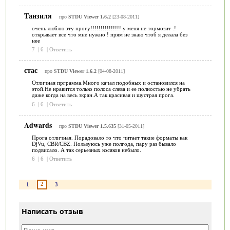
Танзиля
про
STDU Viewer 1.6.2
[23-08-2011]
очень люблю эту прогу!!!!!!!!!!!!!!! у меня не тормозит .!
открывает все что мне нужно ! прям не знаю чтоб я делала без
нее
7
|
6
|
Ответить
стас
про
STDU Viewer 1.6.2
[04-08-2011]
Отличная прграмма.Много качал подобных и остановился на
этой.Не нравится только полоса слева и ее полностью не убрать
даже когда на весь зкран.А так красивая и шустрая прога.
6
|
6
|
Ответить
Adwards
про
STDU Viewer 1.5.635
[31-05-2011]
Прога отличная. Порадовало то что читает такие форматы как
DjVu, CBR/CBZ. Пользуюсь уже полгода, пару раз бывало
подвисало. А так серьезных косяков небыло.
6
|
6
|
Ответить
2
1
3
Написать отзыв