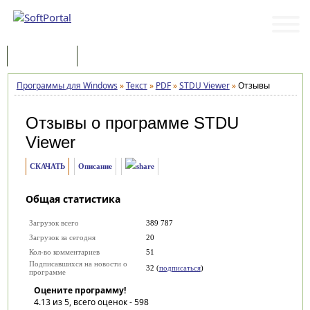
Программы
Статьи
Программы для Windows
»
Текст
»
PDF
»
STDU Viewer
»
Отзывы
Отзывы о программе
STDU
Viewer
СКАЧАТЬ
Описание
Общая статистика
Загрузок всего
389 787
Загрузок за сегодня
20
Кол-во комментариев
51
Подписавшихся на новости о
32 (
подписаться
)
программе
Оцените программу!
4.13
из 5, всего оценок -
598