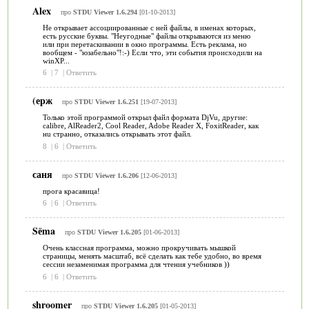
Alex
про
STDU Viewer 1.6.294
[01-10-2013]
Не открывает ассоциированные с ней файлы, в именах которых,
есть русские буквы. "Неугодные" файлы открываются из меню
или при перетаскивании в окно программы. Есть реклама, но
вообщем - "юзабельно"!:-) Если что, эти события происходили на
winXP...
6
|
7
|
Ответить
(ерж
про
STDU Viewer 1.6.251
[19-07-2013]
Только этой программой открыл файл формата DjVu, другие:
calibre, AlReader2, Cool Reader, Adobe Reader X, FoxitReader, как
нu странно, отказались открывать этот файл.
8
|
6
|
Ответить
саня
про
STDU Viewer 1.6.206
[12-06-2013]
прога красавица!
6
|
6
|
Ответить
Sёma
про
STDU Viewer 1.6.205
[01-06-2013]
Очень классная программа, можно прокручивать мышкой
страницы, менять масштаб, всё сделать как тебе удобно, во время
сессии незаменимая программа для чтения учебников ))
6
|
6
|
Ответить
shroomer
про
STDU Viewer 1.6.205
[01-05-2013]