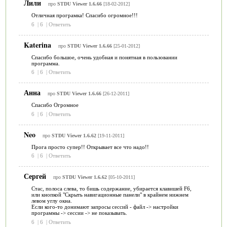
Лили
про
STDU Viewer 1.6.66
[18-02-2012]
Отличная програмка! Спасибо огромное!!!
6
|
6
|
Ответить
Katerina
про
STDU Viewer 1.6.66
[25-01-2012]
Спасибо большое, очень удобная и понятная в пользовании
программа.
6
|
6
|
Ответить
Анна
про
STDU Viewer 1.6.66
[26-12-2011]
Спасибо Огромное
6
|
6
|
Ответить
Neo
про
STDU Viewer 1.6.62
[19-11-2011]
Прога просто супер!! Открывает все что надо!!
6
|
6
|
Ответить
Сергей
про
STDU Viewer 1.6.62
[05-10-2011]
Стас, полоса слева, то бишь содержание, убирается клавишей F6,
или кнопкой "Скрыть навигационные панели" в крайнем нижнем
левом углу окна.
Если кого-то донимают запросы сессий - файл -> настройки
программы -> сессии -> не показывать.
6
|
6
|
Ответить