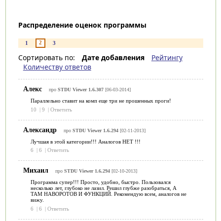
Распределение оценок программы
2
1
3
Сортировать по:
Дате добавления
Рейтингу
Количеству ответов
Алекс
про
STDU Viewer 1.6.307
[06-03-2014]
Параллельно ставит на комп еще три не прошенных проги!
10
|
9
|
Ответить
Александр
про
STDU Viewer 1.6.294
[02-11-2013]
Лучшая в этой категории!!! Аналогов НЕТ !!!
6
|
6
|
Ответить
Михаил
про
STDU Viewer 1.6.294
[02-10-2013]
Программа супер!!! Просто, удобно, быстро. Пользовался
несколько лет, глубоко не лазил. Решил глубже разобраться, А
ТАМ НАВОРОТОВ И ФУНКЦИЙ. Рекомендую всем, аналогов не
вижу.
6
|
6
|
Ответить