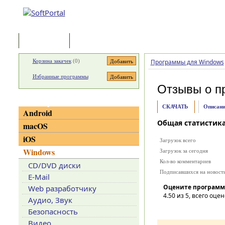
Программы
Статьи
Корзина закачек
(
0
)
Программы для Windows
Избранные программы
Отзывы о п
Категории
СКАЧАТЬ
Описани
Android
Общая статистик
macOS
iOS
Загрузок всего
Windows
Загрузок за сегодня
Кол-во комментариев
CD/DVD диски
Подписавшихся на новост
E-Mail
Оцените программ
Web разработчику
4.50
из 5, всего оцен
Аудио, Звук
Безопасность
Видео