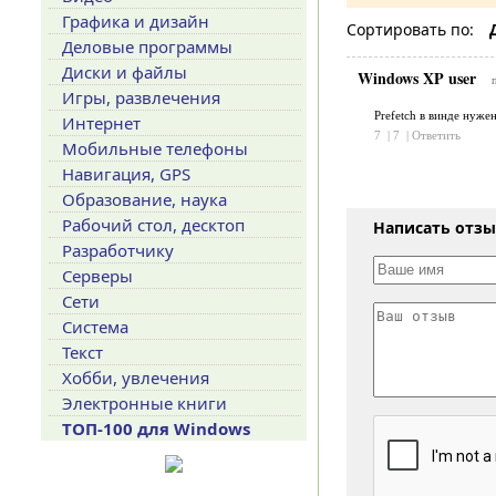
Графика и дизайн
Сортировать по:
Деловые программы
Диски и файлы
Windows XP user
Игры, развлечения
Prefetch в винде нуже
Интернет
7
|
7
|
Ответить
Мобильные телефоны
Навигация, GPS
Образование, наука
Рабочий стол, десктоп
Написать отз
Разработчику
Серверы
Сети
Система
Текст
Хобби, увлечения
Электронные книги
ТОП-100 для Windows