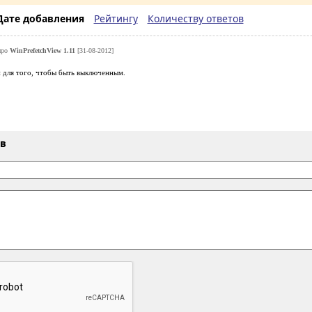
Дате добавления
Рейтингу
Количеству ответов
про
WinPrefetchView 1.11
[31-08-2012]
н для того, чтобы быть выключенным.
ыв