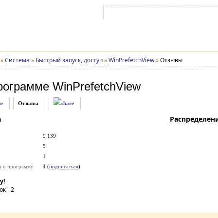
Войти на аккаунт
Зарегистрироваться
»
Система
»
Быстрый запуск, доступ
»
WinPrefetchView
»
Отзывы
рограмме
WinPrefetchView
е
Отзывы
а
Распределен
9 139
5
1
и о программе
4 (
подписаться
)
у!
ок -
2