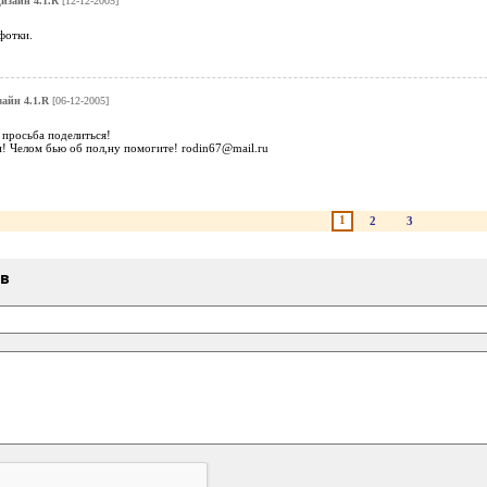
изайн 4.1.R
[12-12-2005]
фотки.
айн 4.1.R
[06-12-2005]
 просьба поделиться!
! Челом бью об пол,ну помогите! rodin67@mail.ru
1
2
3
ыв