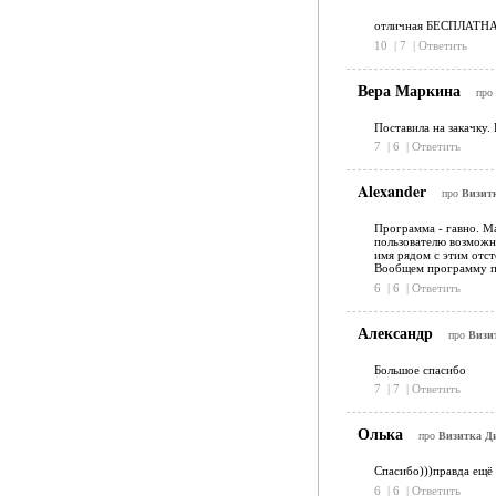
отличная БЕСПЛАТНАЯ 
10
|
7
|
Ответить
Вера Маркина
про
Поставила на закачку.
7
|
6
|
Ответить
Alexander
про
Визитк
Программа - гавно. Ма
пользователю возможно
имя рядом с этим отст
Вообщем программу по
6
|
6
|
Ответить
Александр
про
Визит
Большое спасибо
7
|
7
|
Ответить
Олька
про
Визитка Ди
Спасибо)))правда ещё 
6
|
6
|
Ответить