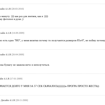
айн 4.1.R
[28-03-2010]
 минуту :))) как раз для лентяев, как я :))))
му фотопоп в руки ;)
зайн 4.1.R
[14-09-2009]
о есть одно "НО", у меня визитки почему то получаются размером 85х47, не пойму почему
зайн 4.1.R
[26-04-2009]
ока бумагу не закжеш ничо и неполучеться.
йн 4.1.R
[17-01-2009]
ЧАЕТСЯ ДОЛГО У МНЯ ЗА 57 СЕК СКАЧАЛОСЬ))))))))а ПРОГРА ПРОСТО ЖЕСТЬ))
 Дизайн 4.1.R
[28-11-2006]