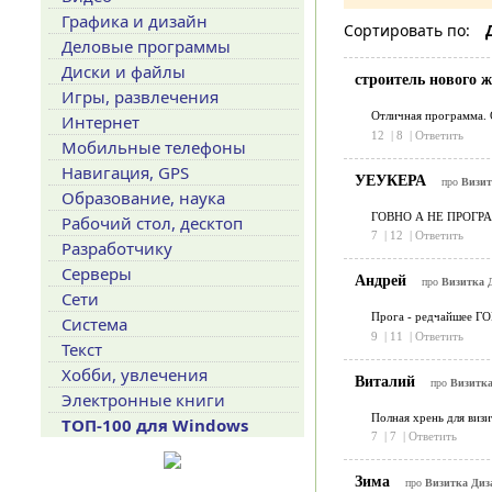
Графика и дизайн
Сортировать по:
Деловые программы
Диски и файлы
строитель нового 
Игры, развлечения
Отличная программа. 
Интернет
12
|
8
|
Ответить
Мобильные телефоны
Навигация, GPS
УЕУКЕРА
про
Визит
Образование, наука
ГОВНО А НЕ ПРОГР
Рабочий стол, десктоп
7
|
12
|
Ответить
Разработчику
Серверы
Андрей
про
Визитка Д
Сети
Прога - редчайшее ГО
Система
9
|
11
|
Ответить
Текст
Хобби, увлечения
Виталий
про
Визитка
Электронные книги
Полная хрень для визи
ТОП-100 для Windows
7
|
7
|
Ответить
Зима
про
Визитка Диза