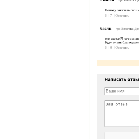
про
Визитка Д
Немогу закачать свои 
6
|
7
|
Ответить
басяк
про
Визитка Диз
кто скачал?!-огромная
Буду очень благодарен
6
|
6
|
Ответить
Написать отз