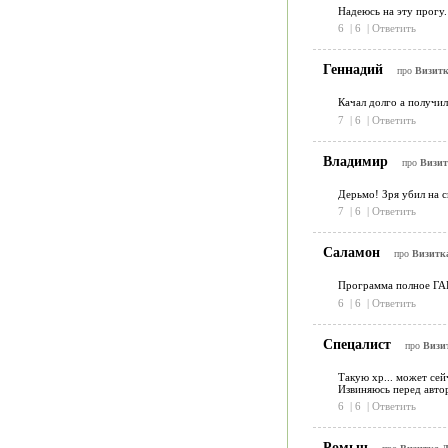
Надеюсь на эту прогу. 
6
|
6
|
Ответить
Геннадий
про
Визитк
Качал долго а получил
7
|
6
|
Ответить
Владимир
про
Визит
Дерьмо! Зря убил на с
7
|
6
|
Ответить
Саламон
про
Визитка
Программа полное ГА
6
|
6
|
Ответить
Спецалист
про
Визит
Такую хр... может сей
Извиняюсь перед авто
6
|
6
|
Ответить
Ромыч