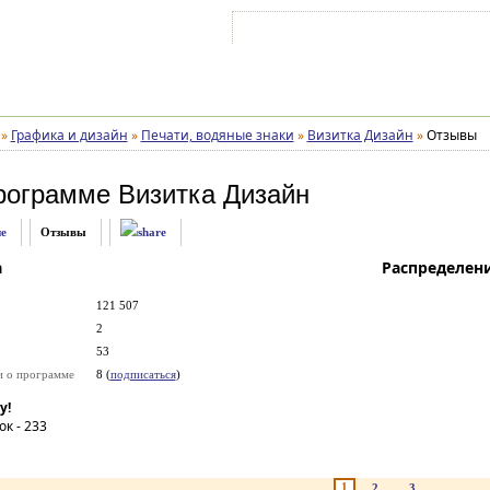
Войти на аккаунт
Зарегистрироваться
»
Графика и дизайн
»
Печати, водяные знаки
»
Визитка Дизайн
»
Отзывы
рограмме
Визитка Дизайн
е
Отзывы
а
Распределен
121 507
2
53
и о программе
8 (
подписаться
)
у!
ок -
233
1
2
3