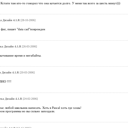
Кстати там кто-то говорил что она качается долго. У меня так всего за шесть минут)))
а Дизайн 4.1.R
[28-10-2006]
 фиг, пишет "data cad"поврежден
ка Дизайн 4.1.R
[26-03-2006]
качивание время и мегабайты.
 Дизайн 4.1.R
[20-03-2006]
ВНО !!!!
ка Дизайн 4.1.R
[24-02-2006]
час любой школьник написать. Хоть в Pascal хоть где хошь!
ром программы но вы сильно запоздали.