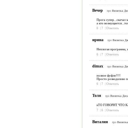
Вечер
про
Визитка Диз
Прога супер...скачал за
а кто возмущается...то
6
|
7
|
Ответить
ирина
про
Визитка Ди
Неплогая программа, н
6
|
7
|
Ответить
dimax
про
Визитка Ди
полное фуфло!!!!
Просто розводилово п
6
|
7
|
Ответить
Толя
про
Визитка Диза
кТО ГОВОРИТ ЧТО КА
7
|
6
|
Ответить
Виталия
про
Визитка