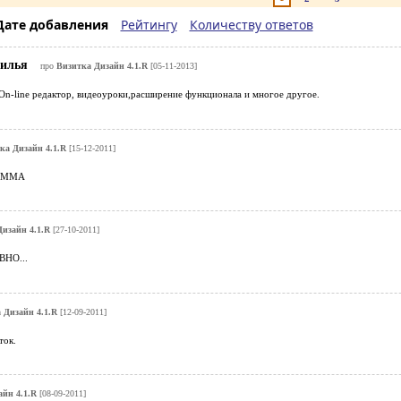
Дате добавления
Рейтингу
Количеству ответов
жилья
про
Визитка Дизайн 4.1.R
[05-11-2013]
On-line редактор, видеоуроки,расширение функционала и многое другое.
ка Дизайн 4.1.R
[15-12-2011]
АММА
изайн 4.1.R
[27-10-2011]
ВНО...
 Дизайн 4.1.R
[12-09-2011]
ток.
йн 4.1.R
[08-09-2011]