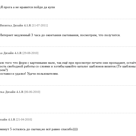
прога а не нравится пойди да купи
Визитка Дизайн 4.1.R
[11-07-2011]
 Интернет медленный 3 часа до окончания скачивания, посмотрим, что получится.
а Дизайн 4.1.R
[29-08-2010]
ло того что форм с картинками мало, так ещё при просмотре печати они пропадают, остаётс
сть свободной работы со слоями и хотябы какойто каталог шаблонов визиток (Те шаблоны ч
оем?)
ставил и удалил! Удачи пользователям.
ка Дизайн 4.1.R
[06-06-2010]
зайн 4.1.R
[21-04-2010]
минут 5 осталось до скачки,но всё равно спасибо))))