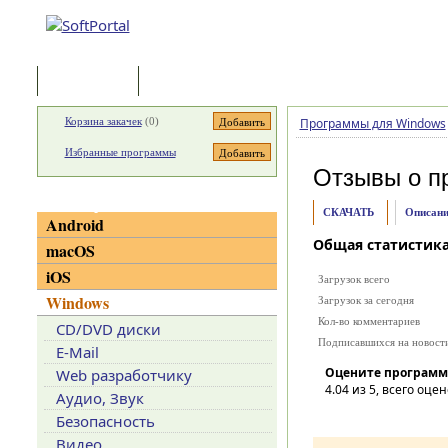
Программы
Статьи
Корзина закачек
(
0
)
Программы для Windows
Избранные программы
Отзывы о п
Категории
СКАЧАТЬ
Описани
Android
Общая статистик
macOS
iOS
Загрузок всего
Windows
Загрузок за сегодня
Кол-во комментариев
CD/DVD диски
Подписавшихся на новост
E-Mail
Оцените программ
Web разработчику
4.04
из 5, всего оцен
Аудио, Звук
Безопасность
Видео